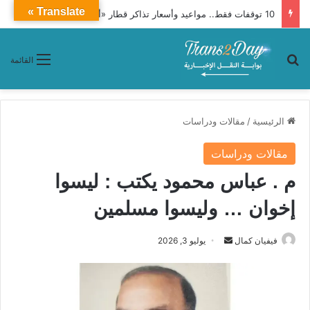
Translate »
10 توقفات فقط.. مواعيد وأسعار تذاكر قطار «أبو الهول» 2014 من القاهرة إلى الصعيد وأسوان
بحث عن
القائمة
الرئيسية
/
مقالات ودراسات
مقالات ودراسات
م . عباس محمود يكتب : ليسوا
إخوان … وليسوا مسلمين
فيفيان كمال
أ
يوليو 3, 2026
ر
س
ل
ب