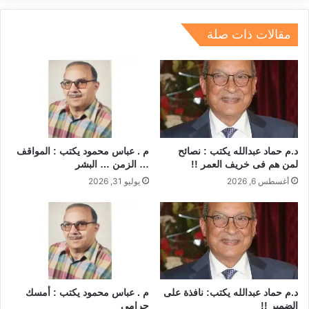
n
m
s
p
o
p
o
مقالات ذات صلة
k
د.م حماد عبدالله يكتب : نصائح
م . عباس محمود يكتب : المواقف
لمن هم فى خريف العمر !!
… الزمن … البشر
أغسطس 6, 2026
يوليو 31, 2026
د.م حماد عبدالله يكتب: نافذة على
م . عباس محمود يكتب : أمسك
الضمير !!
حرامى