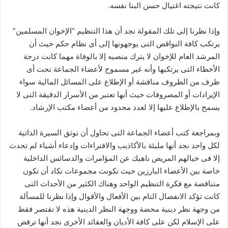
كانت نتيجته اغتيال حسن البنا نفسه.
وإذا نظرنا إلى تلك المقولة نجد أن هذا التنظيم “الإخوان المسلمين”
يرتكب كافة النواقص التى يوجهونها إلى أى نظام حكم حيث أن
المرشد العام للإخوان لا يترك منصبه إلا بالوفاة مهما كانت درجة
الأخطاء التى يرتكبها وأنه غير مسموح لأعضاء الجماعة تحت أى
ظرف من الظروف مناقشة أو الإطلاع على المسائل المالية سواء
الإيرادات أو المصروفات حيث أنها تعتبر من الأسرار الدقيقة التى لا
يسمح بالإطلاع عليها إلا لعدد محدود من أعضاء مكتب الإرشاد.
وبمراجعة كتب أعضاء الجماعة التى تحاول أن توثق السيرة الذاتية
لكل واحد نجد أنها مليئة بالأكاذيب والافتراءات وإدعاء أشياء لم تحدث
إلا فى خيالهم المريض ناهيك عن المؤامرات والدسائس الداخلية
خاصة بين الأعضاء البارزين حيث تكونت مجموعات تكاد أن تكون
متناقضة مع فكرة التنظيم الواحد وهناك الكثير من الأحداث التى
كانت تؤكد الانفصال التام بين الأفعال والأقوال وإذا نظرنا للمسألة
من وجهة نظر دينية محضة ووجهة النظر الدينية هذه لا تقتصر فقط
على الإسلام لكن على كافة الأديان والعقائد الأخرى نجد أنها ترفض