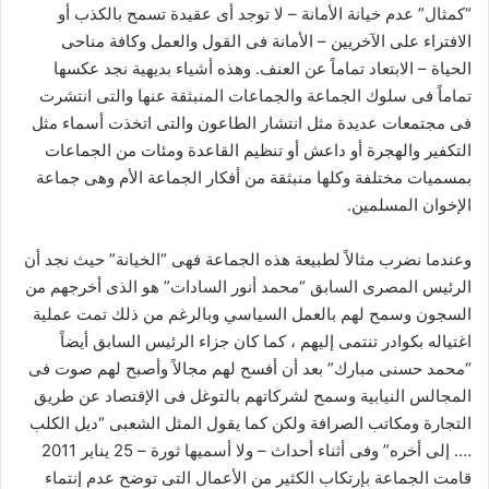
“كمثال” عدم خيانة الأمانة – لا توجد أى عقيدة تسمح بالكذب أو
الافتراء على الآخريين – الأمانة فى القول والعمل وكافة مناحى
الحياة – الابتعاد تماماً عن العنف. وهذه أشياء بديهية نجد عكسها
تماماً فى سلوك الجماعة والجماعات المنبثقة عنها والتى انتشرت
فى مجتمعات عديدة مثل انتشار الطاعون والتى اتخذت أسماء مثل
التكفير والهجرة أو داعش أو تنظيم القاعدة ومئات من الجماعات
بمسميات مختلفة وكلها منبثقة من أفكار الجماعة الأم وهى جماعة
الإخوان المسلمين.
وعندما نضرب مثالاً لطبيعة هذه الجماعة فهى “الخيانة” حيث نجد أن
الرئيس المصرى السابق “محمد أنور السادات” هو الذى أخرجهم من
السجون وسمح لهم بالعمل السياسي وبالرغم من ذلك تمت عملية
اغتياله بكوادر تنتمى إليهم ، كما كان جزاء الرئيس السابق أيضاً
“محمد حسنى مبارك” بعد أن أفسح لهم مجالاً وأصبح لهم صوت فى
المجالس النيابية وسمح لشركاتهم بالتوغل فى الإقتصاد عن طريق
التجارة ومكاتب الصرافة ولكن كما يقول المثل الشعبى “ديل الكلب
…. إلى أخره” وفى أثناء أحداث – ولا أسميها ثورة – 25 يناير 2011
قامت الجماعة بإرتكاب الكثير من الأعمال التى توضح عدم إنتماء