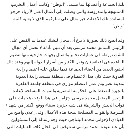
تلك الجماعة وأعضائها لما يسمى “الوطن” وكانت أعمال التخريب
الممنهجة والمدروسة والتى وصلت إلى أعمال القتل لأبرياء خرجوا
لمساندة تلك الأحداث خير مثال على سلوكهم الذى لا يعنيه كلمة
“وطن”.
وقد اتضح ذلك بصورة لا تدع أى مجال للشك عندما تم القبض على
الرئيس السابق محمد مرسى بعد أن تبين بأدلة لا تحمل أى مجال
للشك تورطه فى عمليات تخابر واتصال بجهات خارجية منها تنظيم
القاعدة فى أفغانستان ونقل الكثير من أسرار الدولة إليهم وعند ذلك
اجتمع العديد من أعضاء الجماعة فيما يطلق عليه اعتصام رابعة
العدوية حيث كان هذا الاعتصام فى منطقة مسجد رابعة العدوية
بمدينة نصر وتم عمل اعتصام موازى فى منطقة جامعة القاهرة
بالجيزة للضغط على الحكومة المصرية والقوات المسلحة لإعادة
الرئيس المعتقل محمد مرسى وتزامن فى هذا الوقت هجمات على
قوات الجيش والشرطة فى شبه جزيرة سيناء ووقع الكثير من شهداء
الشرطة والقوات المسلحة نتيجة هذه الأعمال وفى إعلان واضح من
القيادى الإخوانى محمد البلتاجى حيث وجه رسالة إلى المسئولين
بأن عند عودة محمد مرسى ستتوقف فى الحال كافة العمليات التى