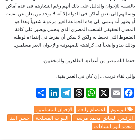
بالنسبة للإخوان والدليل على ذلك أنهم رغم انتشارهم فى عدة أماكن
وتسللهم إلى بعض أماكن فى الدولة إلا أنه لا يوجد من يعلن عن نفسه
أو يظهر أنه ينتمى إلى هذه الجماعة الغير مرغوبة شعبياً وهذا هو
المعدن الحقيقى للشعب المصرى الذى يتحمل ويصبر على كافة
الضغوط التى تحيط به ولكن لا يمكن أن يفرط فى إنتماءه لوطنه
وذلك يبدو واضحاً فى كراهيته للصهيونية والإخوان الغير مسلمين.
حفظ الله مصر من أعداءها الظاهرين والمخفيين.
وإلى لقاء قريب … إن كان فى العمر بقية.
S
Li
T
T
W
X
E
F
h
n
el
hr
h
m
a
الوسوم
اعتصام رابعة
الإخوان المسلمين
ar
k
e
e
at
ai
c
الرئيس السابق محمد مرسى
القوات المسلحة
حسن البنا
e
e
gr
a
s
l
e
محمد أنور السادات
dI
a
d
A
b