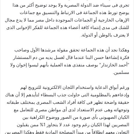
تجرى فى سيناء ضد الدولة المصرية ولا يوجد توضيح أكثر من هذا
يوضح تورط هذه الجماعة فى الارتباط والتنسيق مع جماعات
الإرهاب الخارجية أو الجماعات الموجودة داخل مصر مما لا يدع مجال
للشك فى مدى إنتماء كافة أعضاء هذه الجماعة للفكر الإخوانى الذى
لا يعترف بالوطن أو الدولة.
وهكذا نجد أن هذه الجماعة تحقق مقولة مرشدها الأول وصاحب
فكرة إنشاءها حسن البنا عندما قال لغسل يديه من دم المستشار
“أحمد الخازندار” بوصف منفذى هذه العملية بأنهم ليسوا إخوان ولا
مسلمين.
ورغم أبواق الدعاية واستخدام اللجان الالكترونية للترويج لهم
وإدعاءهم بالمظلومية التى حاولت جذب البسطاء لتأيدهم إلا أن هناك
حقيقة واضحة تظهر فى كافة أفراد الشعب المصرى بمختلف طبقاته
وتوجهاته وهى عدم الاستعداد لدى أى مواطن مصرى للتعامل مع
الكيان الصهيونى بأى صورة من الصور ووضوح الكراهية بين
المصريين لهذا الكيان رغم وجود عدد لا يتجاوز 1% ممن يقبلون
التعاون معهم انطلاقاً من مبدأ المصلحة المادية فقط وهكذا المصريين