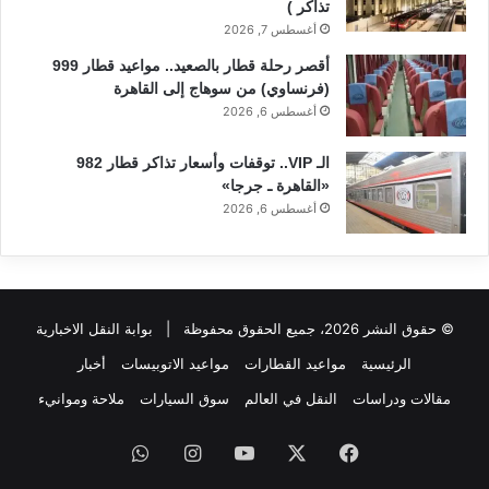
تذاكر )
أغسطس 7, 2026
أقصر رحلة قطار بالصعيد.. مواعيد قطار 999
(فرنساوي) من سوهاج إلى القاهرة
أغسطس 6, 2026
الـ VIP.. توقفات وأسعار تذاكر قطار 982
«القاهرة ـ جرجا»
أغسطس 6, 2026
© حقوق النشر 2026، جميع الحقوق محفوظة |
بوابة النقل الاخبارية
الرئيسية
مواعيد القطارات
مواعيد الاتوبيسات
أخبار
مقالات ودراسات
النقل في العالم
سوق السيارات
ملاحة وموانيء
فيسبوك
‫X
‫YouTube
انستقرام
واتساب