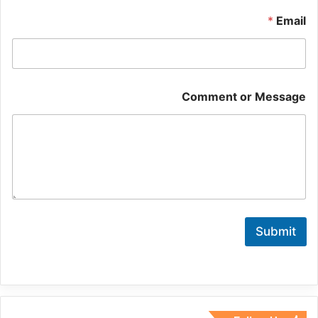
N
*
Email
a
m
e
N
a
m
Comment or Message
e
o
r
Submit