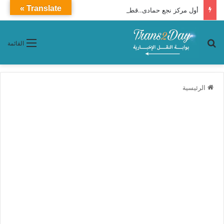
Translate »
أول مركز نجع حمادى..قطار 2010 VIP ـ Premium محافظات «القاهرة ـ أسوان»
بحث عن
القائمة
الرئيسية