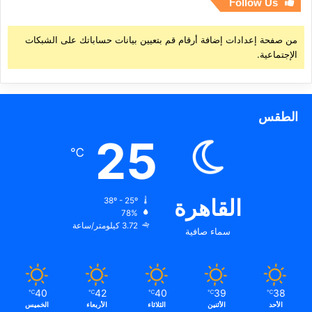
Follow Us
من صفحة إعدادات إضافة أرقام قم بتعيين بيانات حساباتك على الشبكات
الإجتماعية.
الطقس
25
℃
القاهرة
38º - 25º
78%
3.72 كيلومتر/ساعة
سماء صافية
40
42
40
39
38
℃
℃
℃
℃
℃
الأحد
الأثنين
الثلاثاء
الأربعاء
الخميس