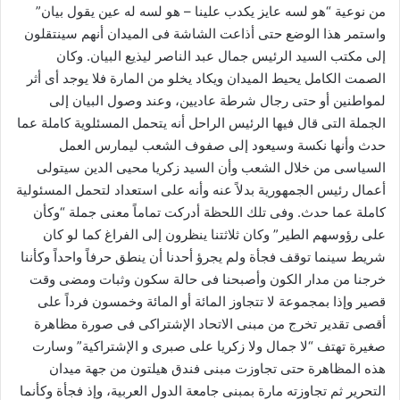
من نوعية “هو لسه عايز يكدب علينا – هو لسه له عين يقول بيان”
واستمر هذا الوضع حتى أذاعت الشاشة فى الميدان أنهم سينتقلون
إلى مكتب السيد الرئيس جمال عبد الناصر ليذيع البيان. وكان
الصمت الكامل يحيط الميدان ويكاد يخلو من المارة فلا يوجد أى أثر
لمواطنين أو حتى رجال شرطة عاديين، وعند وصول البيان إلى
الجملة التى قال فيها الرئيس الراحل أنه يتحمل المسئلوية كاملة عما
حدث وأنها نكسة وسيعود إلى صفوف الشعب ليمارس العمل
السياسى من خلال الشعب وأن السيد زكريا محيى الدين سيتولى
أعمال رئيس الجمهورية بدلاً عنه وأنه على استعداد لتحمل المسئولية
كاملة عما حدث. وفى تلك اللحظة أدركت تماماً معنى جملة “وكأن
على رؤوسهم الطير” وكان ثلاثتنا ينظرون إلى الفراغ كما لو كان
شريط سينما توقف فجأة ولم يجرؤ أحدنا أن ينطق حرفاً واحداً وكأننا
خرجنا من مدار الكون وأصبحنا فى حالة سكون وثبات ومضى وقت
قصير وإذا بمجموعة لا تتجاوز المائة أو المائة وخمسون فرداً على
أقصى تقدير تخرج من مبنى الاتحاد الإشتراكى فى صورة مظاهرة
صغيرة تهتف “لا جمال ولا زكريا على صبرى و الإشتراكية” وسارت
هذه المظاهرة حتى تجاوزت مبنى فندق هيلتون من جهة ميدان
التحرير ثم تجاوزته مارة بمبنى جامعة الدول العربية، وإذ فجأة وكأنما