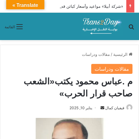
Translate »
«شركة أبيلا» مواعيد وأسعار كبائن قطار النوم 86 «القاهرة ـ أسوان»
بحث عن
القائمة
الرئيسية
/
مقالات ودراسات
مقالات ودراسات
م .عباس محمود يكتب«الشعب
صاحب قرار الحرب»
فيفيان كمال
أ
يناير 10, 2025
ر
س
ل
ب