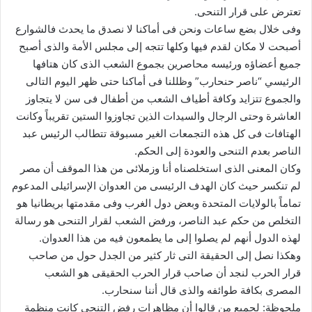
تعترض على قرار التنحى.
وفى خلال بضع ساعات ونحن فى أماكنا لا نصدق ما يحدث فالشوارع
أصبحت لا مكان لقدم فيها وكلها تتجه إلى مجلس الأمة والذى أصبح
جميع أعضاؤه ورئيسه محاصرين بجموع الشعب الذى كان هتافها
الرئيسي “ناصر حنحارب” وظللنا فى أماكنا حتى ظهر اليوم التالى
والجموع تتزايد وكافة أطياف الشعب من أطفال فى سن لا يتجاوز
العاشرة وحتى الرجال والسيدات الذين تجاوزوا الستين تقريباً وكانت
الهتافات فى كل هذه التجمعات الغير مسبوقة تتطالب الرئيس عبد
الناصر بعدم التنحى والعودة إلى الحكم.
وكان المعنى الذى استخلصناه أنا وزملائى من هذا الموقف أن مصر
لم تنكسر حيث كان الهدف الرئيسى من العدوان الإسرائيلى المدعوم
تماماً بالولايات المتحدة وبعض دول الغرب وفى مقدمتها بريطانيا هو
التخلص من حكم عبد الناصر، ورفض الشعب لقرار التنحى هو رسالة
لهذه الدول أنهم لم يصلوا إلى ما يطمعون فيه من هذا العدوان.
وهكذا نصل إلى الحقيقة التى ثار كثير من الجدل حول من صاحب
قرار الحرب لنجد أن صاحب قرار الحرب الحقيقى هو الشعب
المصرى بكافة طوائفه والذى قال أننا سنحارب.
ملحوظة: لجميع من قالوا أن مظاهرات رفض التنحى كانت منظمة