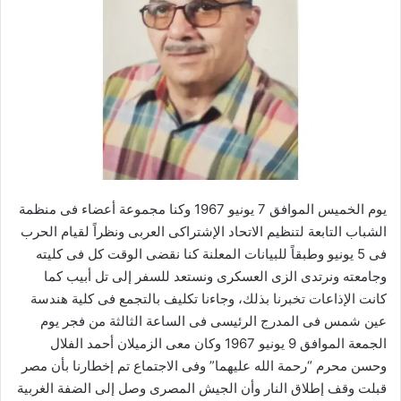
ر
ي
د
ا
إ
ل
ك
ت
ر
يوم الخميس الموافق 7 يونيو 1967 وكنا مجموعة أعضاء فى منظمة
و
الشباب التابعة لتنظيم الاتحاد الإشتراكى العربى ونظراً لقيام الحرب
ن
فى 5 يونيو وطبقاً للبيانات المعلنة كنا نقضى الوقت كل فى كليته
ي
وجامعته ونرتدى الزى العسكرى ونستعد للسفر إلى تل أبيب كما
ا
كانت الإذاعات تخبرنا بذلك، وجاءنا تكليف بالتجمع فى كلية هندسة
عين شمس فى المدرج الرئيسى فى الساعة الثالثة من فجر يوم
الجمعة الموافق 9 يونيو 1967 وكان معى الزميلان أحمد الفلال
وحسن محرم “رحمة الله عليهما” وفى الاجتماع تم إخطارنا بأن مصر
قبلت وقف إطلاق النار وأن الجيش المصرى وصل إلى الضفة الغربية