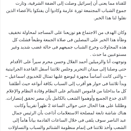
للقناة مما يعنى أن إسرائيل وصلت إلى الضفة الشرقية، وثارت
جموع الشباب المجتمعة ثورة عارمة وكادوا أن يفتكوا بالأعضاء الذين
نقلوا لنا هذا الخبر.
وكان الهدف من الاجتماع هو توزيعنا على المساجد لمحاولة تخفيف
وطأة هذا الخبر على المصلين فى صلاة الجمعة وطبعاً فشلت كل
هذه المحاولات وخرج الشباب جميعهم فى حالة غضب شديد وغير
مستوعبين ما حدث .
وتوجهت أنا والزميلين أحمد الفلال وحسن محرم سيراً على الأقدام
حتى وصلنا إلى ميدان التحرير وجلس ثلاثتنا أسفل القاعدة الجرانيتية
– والتى كانت أساساً مجهزة ليوضع عليها تمثال للخديوى اسماعيل –
وبدأ ثلاثتنا فى حوار هو أقرب إلى السباب بكافة أنواعه حيث أطلقنا
كل ما بداخلنا من قاموس الشتائم على النظام وقادة النظام والإعلام
الذى خدع الجميع وأوهموا الشعب بالكامل بأن مصر تحقق إنتصارات.
وظللنا على هذا الحال حتى حوالى الساعة 2 ظهراً تقريباً وكانت
هناك شاشة تابعة لمصلحة الاستعلامات أذاعت بأن الرئيس جمال
عبد الناصر سوف يلقى فى خلال الساعات القادمة بياناً هاماً إلى
الشعب وأخذ ثلاثتنا فى إتمام منظومة الشتائم والسباب والتساؤلات