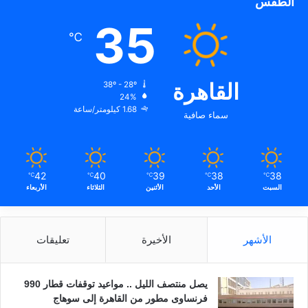
الطقس
35
℃
القاهرة
38º - 28º
24%
1.68 كيلومتر/ساعة
سماء صافية
42
40
39
38
38
℃
℃
℃
℃
℃
السبت
الأحد
الأثنين
الثلاثاء
الأربعاء
الأشهر
الأخيرة
تعليقات
يصل منتصف الليل .. مواعيد توقفات قطار 990
فرنساوى مطور من القاهرة إلى سوهاج