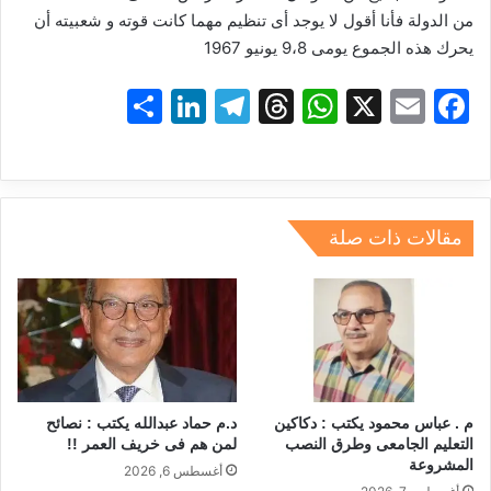
من الدولة فأنا أقول لا يوجد أى تنظيم مهما كانت قوته و شعبيته أن
يحرك هذه الجموع يومى 9،8 يونيو 1967
S
Li
T
T
W
X
E
F
h
n
el
hr
h
m
a
ar
k
e
e
at
ai
c
e
e
gr
a
s
l
e
dI
a
d
A
b
مقالات ذات صلة
n
m
s
p
o
p
o
k
م . عباس محمود يكتب : دكاكين
د.م حماد عبدالله يكتب : نصائح
التعليم الجامعى وطرق النصب
لمن هم فى خريف العمر !!
المشروعة
أغسطس 6, 2026