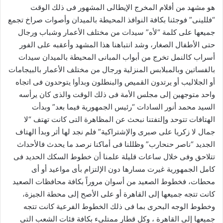
هو مشهد من أفلام المخرج الإيطالى المشهور فى ذلك الوقت
“فللينى” فوجئنا بكافة النوافذ المحيطة بالميدان وأصوات صراخ تجمع
جميعها على كلمة “لأه” سيدات من مختلف الأعمار وشباب ورجال
حتى الأطفال الصغار، وشد انتباهنا هذا المشهد وأعقبه على الفور
أسراب كالنمل تخرج من أبواب المبانى المحيطة بالميدان سيدات
بالفساتين وبالمبلابس المنزلية ورجال من مختلف الأعمار بالبيجامات
أو الجلاليب أو يرتدون القميص والبنطلون وبدأوا يتوحدون فى اتجاه
واحد متوجهين إلى مجلس الأمة فى ذلك الوقت والذى كان يرأسه
السيد محمد أنور السادات “رئيس الجمهورية فيما بعد” وبدأت
الهتافات تتوحد وإلتفتنا نبحث عن المظاهرة التى كانت تهتف “لا
جمال لا زكريا على صبرى والإشتراكية” فلم نجد لها أثر وبدأ الهتاف
الجديد “ناصر حنحارب” وظللنا فى أماكنا نرصد ما يحدث فالأحداث
تتلاحق وفى خلال ساعات قليلة علمنا أن خطوط السكك الحديد فى
كامل الجمهورية غيرت مسارها دون الإلتزام بأى مواعيد أو أى
محطات، فخطوط الصعيد من أسوان مروراً بكافة محافظات الصعيد
كانت تتجه جميعها إلى القاهرة أو على الأصح إلى محطة الجيزة،
وخطوط الوجه البحرى بما فى ذلك الخطوط الفرعية كانت تتجه
جميعها إلى القاهرة ، وكل قطار ممتلىء بكافة فئات الشعب التى