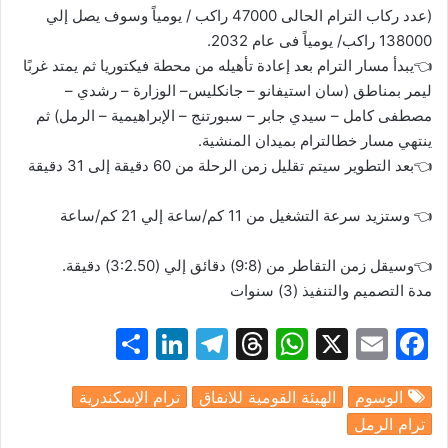
(عدد
ركاب
الترام
الحالى
47000
راكب
/
يومياً
وسوف
يصل
إلي
138000
راكب
/
يومياً
فى
عام
2032.
👈
يبدأ
مسار
الترام
بعد
إعادة
تأهيله
من
محطة
فيكتوريا
ثم
يمتد
غربًا
ليمر
بمناطق
(سان
استيفانو
–
جانكليس
–
الوزارة
–
رشدي
–
مصطفى
كامل
–
سيدي
جابر
–
سبورتنج
–
الإبراهيمية
–
الرمل)
ثم
ينتهي
مسار
خط
الترام
بميدان
المنشية
.
👈
بعد
التطوير
سيتم
تقليل
زمن
الرحلة
من
60
دقيقة
إلى
31
دقيقة
👈
وستزيد
سرعة
التشغيل
من
11
كم
/
ساعة
إلي
21
كم
/
ساعة
👈
وسيقل
زمن
التقاطر
من
(
8
:
9
)
دقائق
إلي
(
2.50
:
3
)
دقيقة
.
مدة
التصميم
والتنفيذ
(
3
)
سنوات
S
Li
T
T
W
X
E
F
h
n
el
hr
h
m
a
الوسوم
الهيئة القومية للانفاق
ترام الإسكندرية
ar
k
e
e
at
ai
c
ترام الرمل
e
e
gr
a
s
l
e