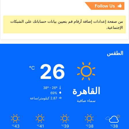
Follow Us
من صفحة إعدادات إضافة أرقام قم بتعيين بيانات حساباتك على الشبكات
الإجتماعية.
الطقس
26
℃
القاهرة
38º - 26º
69%
2.87 كيلومتر/ساعة
سماء صافية
43
41
39
38
38
℃
℃
℃
℃
℃