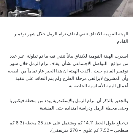
ل
ك
ت
ر
و
الهيئة القومية للانفاق تنفي ايقاف ترام الرمل خلال شهر نوفمبر
ن
القادم
ي
ا
اصدرت
الهيئة
القومية
للانفاق
بياناً
تنفي
فيه
ما
تم
تداولة
عبر
عدد
من
مواقع
التواصل
الاجتماعي
بشأن
ايقاف
ترام
الرمل
خلال
شهر
نوفمبر
القادم
حيث
،
أكدت
الهيئة
ان
هذا
الخبر
عار
تماماً
من
الصحة
وأن
المشروع
لايزال
في
مرحلة
الطرح
ولم
يتم
التعاقد
على
تنفيذ
أعمال
البنية
الأساسية
الخاصة
به
.
والجدير بالذكر أن
ترام
الرمل
بالإسكندرية
يبدء
من
محطة
فيكتوريا
وحتى
محطة
الرمل
ودراسة
امتداده
حتى
المنشية
.
👈
يبلغ
طول
الخط
14.11
كم
ويشتمل
على
عدد
25
محطة
(
6.3
كم
سطحي
– 7.52
كم
علوي
– 276
متر
نفقي)
.