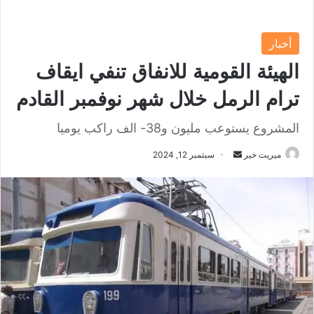
أخبار
الهيئة القومية للانفاق تنفي ايقاف
ترام الرمل خلال شهر نوفمبر القادم
المشروع يستوعب مليون و38- الف راكب يوميا
ميريت خير
أ
سبتمبر 12, 2024
ر
س
ل
ب
ر
ي
د
ا
إ