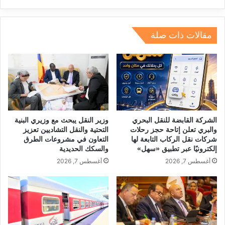
dI
a
d
A
b
n
m
s
p
o
مقالات ذات صلة
p
o
k
الشركة القابضة للنقل البحري
وزير النقل يبحث مع وزيري البنية
والبري تعلن إتاحة حجز رحلات
التحتية والنقل التشاديين تعزيز
شركات نقل الركاب التابعة لها
التعاون في مشروعات الطرق
إلكترونيًا عبر تطبيق «سهل»
والسكك الحديدية
أغسطس 7, 2026
أغسطس 7, 2026