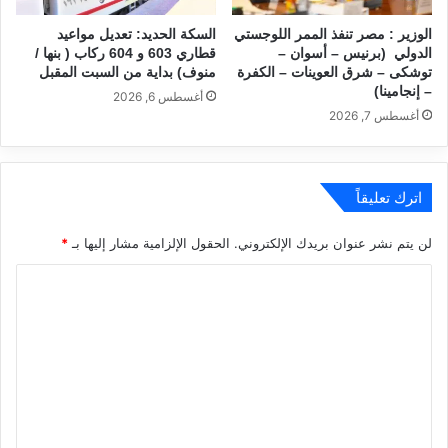
الوزير : مصر تنفذ الممر اللوجستي
السكة الحديد: تعديل مواعيد
الدولي (برنيس – أسوان –
قطاري 603 و 604 ركاب ( بنها /
توشكى – شرق العوينات – الكفرة
منوف) بداية من السبت المقبل
– إنجامينا)
أغسطس 6, 2026
أغسطس 7, 2026
اترك تعليقاً
لن يتم نشر عنوان بريدك الإلكتروني.
الحقول الإلزامية مشار إليها بـ
*
ا
ل
ت
ع
ل
ي