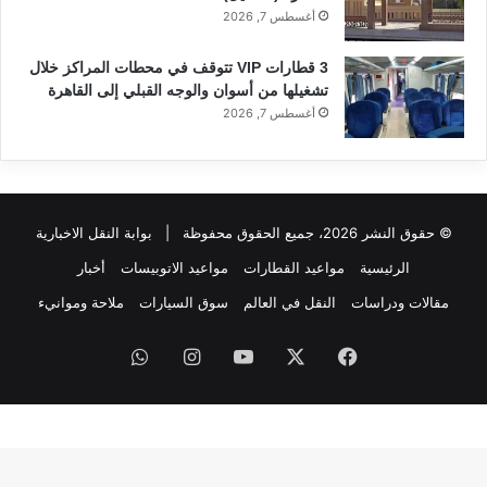
أغسطس 7, 2026
3 قطارات VIP تتوقف في محطات المراكز خلال
تشغيلها من أسوان والوجه القبلي إلى القاهرة
أغسطس 7, 2026
© حقوق النشر 2026، جميع الحقوق محفوظة |
بوابة النقل الاخبارية
الرئيسية
مواعيد القطارات
مواعيد الاتوبيسات
أخبار
مقالات ودراسات
النقل في العالم
سوق السيارات
ملاحة وموانيء
فيسبوك
‫X
‫YouTube
انستقرام
واتساب