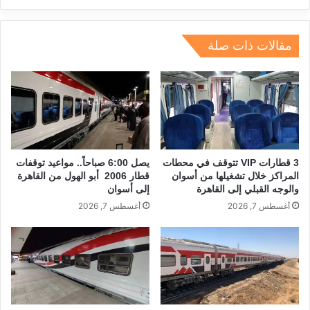
dI
a
d
A
b
n
m
s
p
o
مقالات ذات صلة
p
o
k
3 قطارات VIP تتوقف في محطات
يصل 6:00 صباحاً.. مواعيد توقفات
المراكز خلال تشغيلها من أسوان
قطار 2006 أبو الهول من القاهرة
والوجه القبلي إلى القاهرة
إلى أسوان
أغسطس 7, 2026
أغسطس 7, 2026