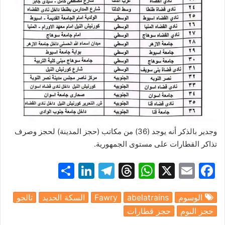
وجدير بالذكر أنه يوجد (36) من مكاتب (حجز المدينة) لحجز وصرف
تذاكر القطارات على مستوى الجمهورية.
S
Li
T
T
W
X
E
F
h
n
el
hr
h
m
a
الوسوم
abelatrains
Fawry
السكة الحديد
تالجو
ar
k
e
e
at
ai
c
حجز النوم
حجز قطارات
e
e
gr
a
s
l
e