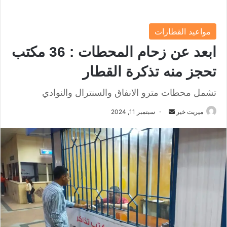
مواعيد القطارات
ابعد عن زحام المحطات : 36 مكتب
تحجز منه تذكرة القطار
تشمل محطات مترو الانفاق والسنترال والنوادي
ميريت خير
أ
سبتمبر 11, 2024
ر
س
ل
ب
ر
ي
د
ا
إ