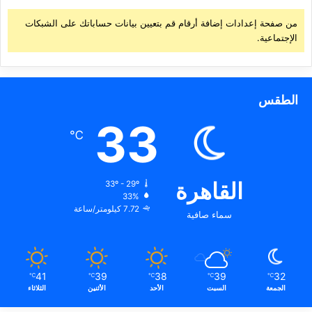
من صفحة إعدادات إضافة أرقام قم بتعيين بيانات حساباتك على الشبكات
الإجتماعية.
الطقس
33
℃
القاهرة
33º - 29º
33%
7.72 كيلومتر/ساعة
سماء صافية
41
39
38
39
32
℃
℃
℃
℃
℃
الجمعة
السبت
الأحد
الأثنين
الثلاثاء