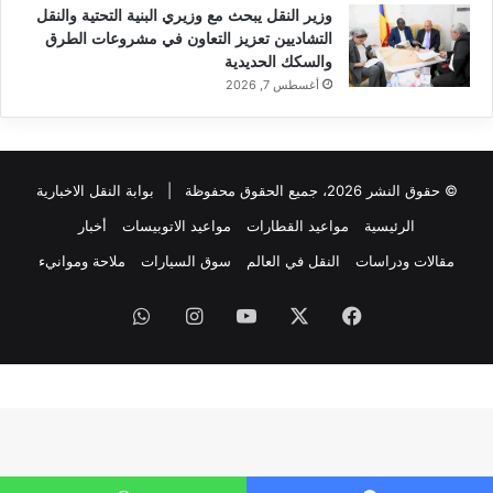
وزير النقل يبحث مع وزيري البنية التحتية والنقل
التشاديين تعزيز التعاون في مشروعات الطرق
والسكك الحديدية
أغسطس 7, 2026
© حقوق النشر 2026، جميع الحقوق محفوظة |
بوابة النقل الاخبارية
الرئيسية
مواعيد القطارات
مواعيد الاتوبيسات
أخبار
مقالات ودراسات
النقل في العالم
سوق السيارات
ملاحة وموانيء
فيسبوك
‫X
‫YouTube
انستقرام
واتساب