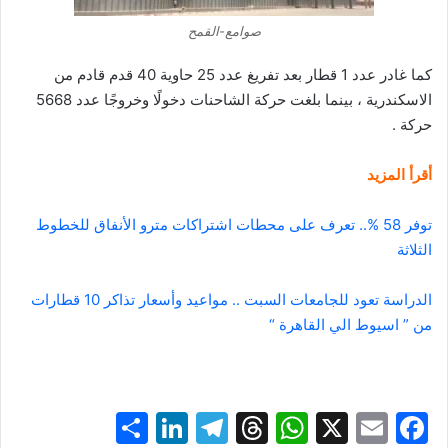
صوامع-القمح
كما غادر عدد 1 قطار بعد تفريغ عدد 25 حاوية 40 قدم قادم من
الاسكندرية ، بينما بلغت حركة الشاحنات دخولًا وخروجًا عدد 5668
حركة .
أقرأ المزيد
توفر 58 %.. تعرف على محطات اشتراكات مترو الأنفاق للخطوط
الثلاثة
الدراسة تعود للجامعات السبت .. مواعيد وأسعار تذاكر 10 قطارات
من ” اسيوط الي القاهرة “
S
Li
T
T
W
X
E
F