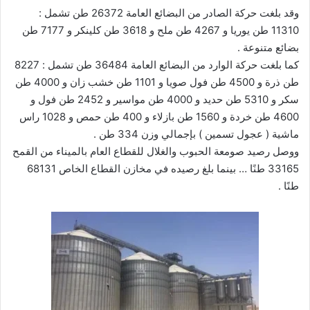
وقد بلغت حركة الصادر من البضائع العامة 26372 طن تشمل :
11310 طن يوريا و 4267 طن ملح و 3618 طن كلينكر و 7177 طن
بضائع متنوعة .
كما بلغت حركة الوارد من البضائع العامة 36484 طن تشمل : 8227
طن ذرة و 4500 طن فول صويا و 1101 طن خشب زان و 4000 طن
سكر و 5310 طن حديد و 4000 طن مواسير و 2452 طن فول و
4600 طن خردة و 1560 طن بازلاء و 400 طن حمص و 1028 راس
ماشية ( عجول تسمين ) بإجمالي وزن 334 طن .
ووصل رصيد صومعة الحبوب والغلال للقطاع العام بالميناء من القمح
33165 طنًا … بينما بلغ رصيده في مخازن القطاع الخاص 68131
طنًا .