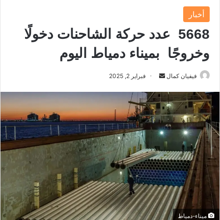
أخبار
5668 عدد حركة الشاحنات دخولًا
وخروجًا بميناء دمياط اليوم
فيفيان كمال
أ
فبراير 2, 2025
ر
س
ل
ب
ر
ي
د
ا
إ
ل
ك
ميناء-دمياط
ت