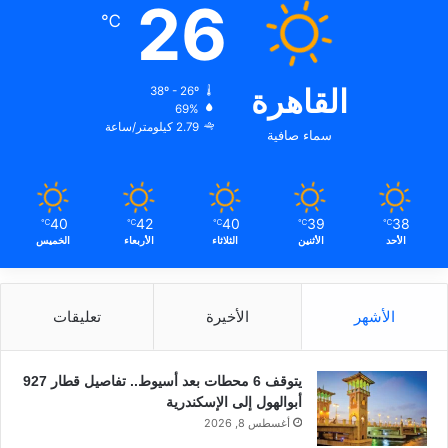
26
℃
القاهرة
38º - 26º
69%
2.79 كيلومتر/ساعة
سماء صافية
40
42
40
39
38
℃
℃
℃
℃
℃
الأحد
الأثنين
الثلاثاء
الأربعاء
الخميس
الأشهر
الأخيرة
تعليقات
يتوقف 6 محطات بعد أسيوط.. تفاصيل قطار 927
أبوالهول إلى الإسكندرية
أغسطس 8, 2026