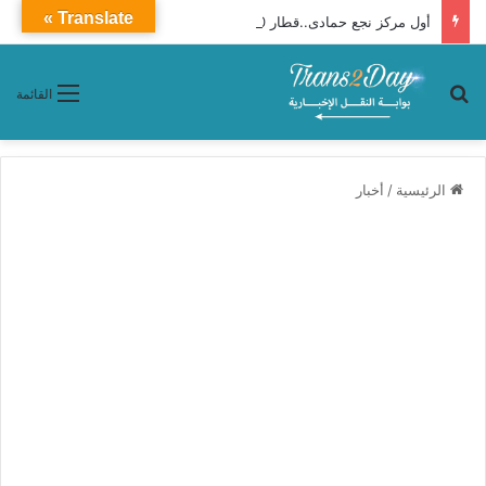
Translate »
أول مركز نجع حمادى..قطار 2010 VIP ـ Premium محافظات «القاهرة ـ أسوان»
بحث عن
القائمة
الرئيسية
/
أخبار