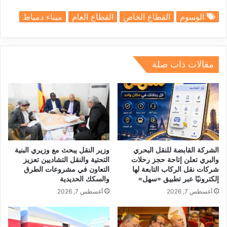
h
n
el
hr
h
m
a
الوسوم
القطاع الخاص
القطاع العام
ميناء دمياط
ar
k
e
e
at
ai
c
e
e
gr
a
s
l
e
dI
a
d
A
b
مقالات ذات صلة
n
m
s
p
o
p
o
k
الشركة القابضة للنقل البحري
وزير النقل يبحث مع وزيري البنية
والبري تعلن إتاحة حجز رحلات
التحتية والنقل التشاديين تعزيز
شركات نقل الركاب التابعة لها
التعاون في مشروعات الطرق
إلكترونيًا عبر تطبيق «سهل»
والسكك الحديدية
أغسطس 7, 2026
أغسطس 7, 2026