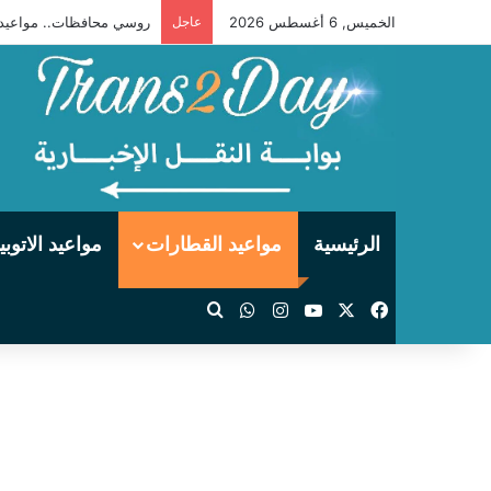
الخميس, 6 أغسطس 2026
عاجل
روسي محافظات.. مواعيد وتوقفات قطار 2012 «ثالثة
الرئيسية
مواعيد القطارات
مواعيد الاتوب
‫X
فيسبوك
‫YouTube
انستقرام
واتساب
بحث عن