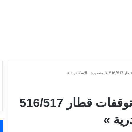
يصل 8:10 مساءً.. توقفات قطار 516/517
رية »