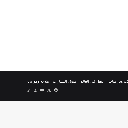
ات ودراسات
النقل في العالم
سوق السيارات
ملاحة وموانيء
‫X
فيسبوك
‫YouTube
انستقرام
واتساب