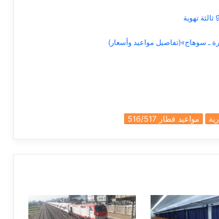
مواعيد قطار 516/517
a