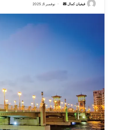
فيفيان كمال
أ
نوفمبر 6, 2025
ر
س
ل
ب
ر
ي
د
ا
إ
ل
ك
ت
ر
و
ن
ي
ا