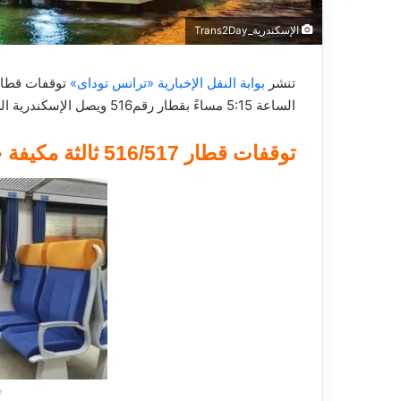
الإسكندرية_Trans2Day
تنشر
بوابة النقل الإخبارية «ترانس توداى»
الساعة 5:15 مساءً بقطار رقم516 ويصل الإسكندرية الساعة 8:10 مساءً
توقفات قطار 516/517 ثالثة مكيفة «المنصورة ـ الإسكندرية»
ث