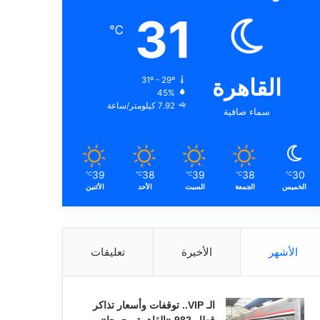
31
℃
القاهرة
31º - 29º
45%
7.92 كيلومتر/ساعة
سماء صافية
39
38
39
38
30
℃
℃
℃
℃
℃
الخميس
الجمعة
السبت
الأحد
الأثنين
الأشهر
الأخيرة
تعليقات
الـ VIP.. توقفات وأسعار تذاكر
قطار 982 «القاهرة ـ جرجا»