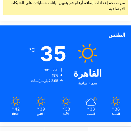
من صفحة إعدادات إضافة أرقام قم بتعيين بيانات حساباتك على الشبكات
الإجتماعية.
الطقس
35
℃
القاهرة
38º - 29º
19%
2.95 كيلومتر/ساعة
سماء صافية
42
39
38
38
38
℃
℃
℃
℃
℃
الجمعة
السبت
الأحد
الأثنين
الثلاثاء