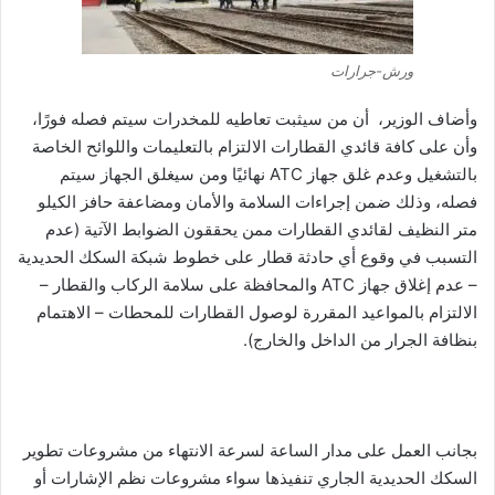
ورش-جرارات
وأضاف الوزير، أن من سيثبت تعاطيه للمخدرات سيتم فصله فورًا،
وأن على كافة قائدي القطارات الالتزام بالتعليمات واللوائح الخاصة
بالتشغيل وعدم غلق جهاز ATC نهائيًا ومن سيغلق الجهاز سيتم
فصله، وذلك ضمن إجراءات السلامة والأمان ومضاعفة حافز الكيلو
متر النظيف لقائدي القطارات ممن يحققون الضوابط الآتية (عدم
التسبب في وقوع أي حادثة قطار على خطوط شبكة السكك الحديدية
– عدم إغلاق جهاز ATC والمحافظة على سلامة الركاب والقطار –
الالتزام بالمواعيد المقررة لوصول القطارات للمحطات – الاهتمام
بنظافة الجرار من الداخل والخارج).
بجانب العمل على مدار الساعة لسرعة الانتهاء من مشروعات تطوير
السكك الحديدية الجاري تنفيذها سواء مشروعات نظم الإشارات أو