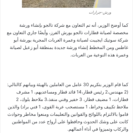
ورش-جرارات
كما أوضح الوزير، أنه تم التعاون مع شركة تالجو بإنشاء ورشة
مخصصة لصيانة قطارات تالجو بورش الفرز، وأيضًا جاري التعاون مع
شركة سوتيك ايجيبت لصيانة وعمرة العربات المجرية بورشة أبو
غاطس ومن المخطط إنشاء ورشة جديدة بمنطقة أبو زعبل لصيانة
وعمرة هذه النوعية من العربات.
كما قام الوزير بتكريم 30 عامل من العاملين بالهيئة وبيانهم كالتالي:
(2 مهندس،2 رئيس قطار،14 قائد قطار ومساعديهم، 1 مشرف
قطارات، 1 مضيف قطار، 3 خفير وفني منفذ،3 ملاحظ بلوك، 2
ملاحظ تكييف وخراط، 1 مستصحب عربة القوى، 1 فني براد) والذين
قاموا بالالتزام باللوائح والقوانين والتعليمات ومنعوا مخاطر وحوادث
كانت على وشك الحدوث وحافظوا على أرواح عدد من المواطنين
والركاب وتميزوا في أداء أعمالهم.