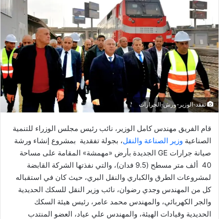
ل
ب
ر
ي
د
ا
إ
ل
ك
تفقد-الوزير-ورش-الجرارات
ت
ر
قام الفريق مهندس كامل الوزير، نائب رئيس مجلس الوزراء للتنمية
و
الصناعية
وزير الصناعة والنقل
، بجولة تفقدية بمشروع إنشاء ورشة
ن
صيانة جرارات GE الجديدة بأرض «مهمشة» المقامة على مساحة
ي
40 ألف متر مسطح (9.5 فدان)، والتي نفذتها الشركة القابضة
ا
لمشروعات الطرق والكباري والنقل البري، حيث كان في استقباله
كل من المهندس وجدي رضوان، نائب وزير النقل للسكك الحديدية
والجر الكهربائي، والمهندس محمد عامر، رئيس هيئة السكك
الحديدية وقيادات الهيئة، والمهندس علي عياد، العضو المنتدب