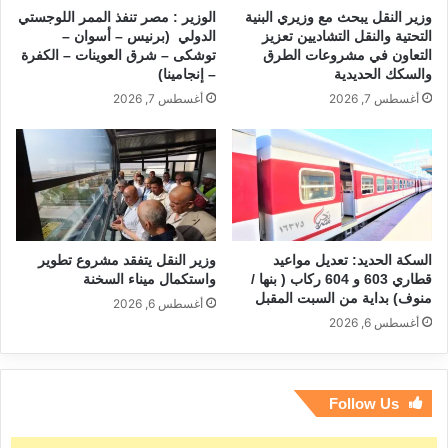
وزير النقل يبحث مع وزيري البنية
الوزير : مصر تنفذ الممر اللوجستي
التحتية والنقل التشاديين تعزيز
الدولي (برنيس – أسوان –
التعاون في مشروعات الطرق
توشكى – شرق العوينات – الكفرة
والسكك الحديدية
– إنجامينا)
أغسطس 7, 2026
أغسطس 7, 2026
السكة الحديد: تعديل مواعيد
وزير النقل يتفقد مشروع تطوير
قطاري 603 و 604 ركاب ( بنها /
واستكمال ميناء السخنة
منوف) بداية من السبت المقبل
أغسطس 6, 2026
أغسطس 6, 2026
Follow Us