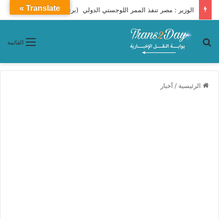
Translate »
الوزير : مصر تنفذ الممر اللوجستي الدولي (برنيس – أسوان – توشكى – شرق العوينات – الكفرة – إنجامينا)
بحث عن
القائمة
الرئيسية
/
أخبار