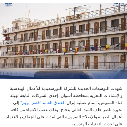
ر
س
ل
ب
ر
ي
د
ا
إ
ل
ك
ت
ر
شهدت التوسعات الجديدة للشركة البورسعيدية للأعمال الهندسية
و
والإنشاءات البحرية بمحافظة أسوان، إحدى الشركات التابعة لهيئة
ن
قناة السويس، إتمام عملية إنزال
الفندق العائم “قصر إبريم”
إلى
ي
بحيرة ناصر خلف السد العالي بنجاح، وذلك عقب الانتهاء من كافة
ا
أعمال الصيانة والإصلاح الضرورية التي نُفذت على الجفاف بالاعتماد
على أحدث التقنيات الهندسية.