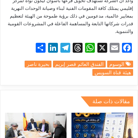
وأكد أن الشركة تستهدف تحويل فرعها بأسوان ليكون نواة لمركز
إقليمي يمتلك كافة المقومات الفنية لبناء وصيانة الوحدات النهرية
بمعايير عالمية، مدعومين في ذلك برؤية طموحة من الهيئة لتعظيم
قدرات شركاتها التابعة والمساهمة الفاعلة في المشروعات القومية
والتنموية.
S
Li
T
T
W
X
E
F
h
n
el
hr
h
m
a
الوسوم
الفندق العائم قصر إبريم
بحيرة ناصر
ar
k
e
e
at
ai
c
هيئة قناة السويس
e
e
gr
a
s
l
e
dI
a
d
A
b
n
m
s
p
o
مقالات ذات صلة
p
o
k