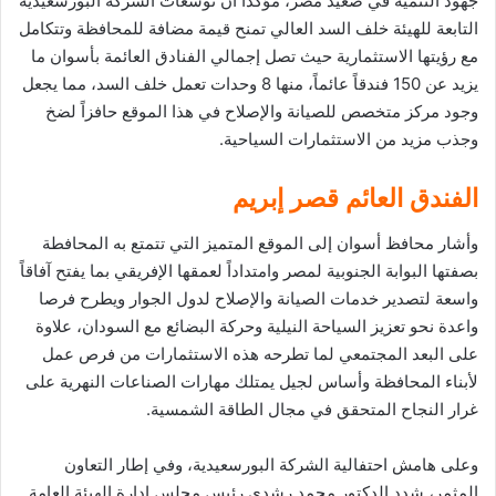
جهود التنمية في صعيد مصر، مؤكدا أن توسعات الشركة البورسعيدية
التابعة للهيئة خلف السد العالي تمنح قيمة مضافة للمحافظة وتتكامل
مع رؤيتها الاستثمارية حيث تصل إجمالي الفنادق العائمة بأسوان ما
يزيد عن 150 فندقاً عائماً، منها 8 وحدات تعمل خلف السد، مما يجعل
وجود مركز متخصص للصيانة والإصلاح في هذا الموقع حافزاً لضخ
وجذب مزيد من الاستثمارات السياحية.
الفندق العائم قصر إبريم
وأشار محافظ أسوان إلى الموقع المتميز التي تتمتع به المحافطة
بصفتها البوابة الجنوبية لمصر وامتداداً لعمقها الإفريقي بما يفتح آفاقاً
واسعة لتصدير خدمات الصيانة والإصلاح لدول الجوار ويطرح فرصا
واعدة نحو تعزيز السياحة النيلية وحركة البضائع مع السودان، علاوة
على البعد المجتمعي لما تطرحه هذه الاستثمارات من فرص عمل
لأبناء المحافظة وأساس لجيل يمتلك مهارات الصناعات النهرية على
غرار النجاح المتحقق في مجال الطاقة الشمسية.
وعلى هامش احتفالية الشركة البورسعيدية، وفي إطار التعاون
المثمر، شدد الدكتور محمد رشدي رئيس مجلس إدارة الهيئة العامة