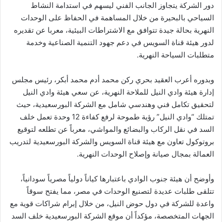
دور الشركة يتجاوز الجانب الفني ليسهم في استدامة النشاط
السياحي بالبحيرة من خلال المساهمة في الحفاظ على الوحدات
النهرية بحالة جيدة تتوافق مع الاشتراطات البيئية، معربا عن تقديره
لدور هيئة قناة السويس في دعم جهود التنمية الصناعية وخدمة
متطلبات السياحة النهرية.
وبدوره أعرب العقيد بحري ركن محمد أدم محمد أبكر، رئيس مجلس
إدارة هيئة وادي النيل للملاحة النهرية، عن سعي هيئة وادي النيل
لتحقيق تكامل فني وهندسي شامل مع الشركة البورسعيدية، حيث
تمتلك “وادي النيل” رؤية طموحة لرفع كفاءة 12 وحدة تعمل خلف
السد في نقل الركاب والبضائع والمواشي، معرباً عن تطلعه لتوقيع
بروتوكول تعاون مع هيئة قناة السويس والشركة البورسعيدية لتدريب
العمالة بمجال صيانة وإصلاح الوحدات النهرية.
وأوضح أن هيئة جنوب الوادي باعتبارها كياناً دولياً مصرياً سودانياً،
تتلقى طلبات عديدة لتصنيع الوحدات في مصر، مما يفتح سوقاً
واعدة للشركة في دول حوض النيل، من خلال إبرام شراكات قوية مع
الجهات المتخصصة، مؤكداً أن موقع الشركة البورسعيدية خلف السد