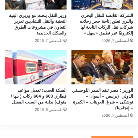
الشركة القابضة للنقل البحري
وزير النقل يبحث مع وزيري البنية
والبري تعلن إتاحة حجز رحلات
التحتية والنقل التشاديين تعزيز
شركات نقل الركاب التابعة لها
التعاون في مشروعات الطرق
إلكترونيًا عبر تطبيق «سهل»
والسكك الحديدية
أغسطس 7, 2026
أغسطس 7, 2026
الوزير : مصر تنفذ الممر اللوجستي
السكة الحديد: تعديل مواعيد
الدولي (برنيس – أسوان –
قطاري 603 و 604 ركاب ( بنها /
توشكى – شرق العوينات – الكفرة
منوف) بداية من السبت المقبل
– إنجامينا)
أغسطس 6, 2026
أغسطس 7, 2026