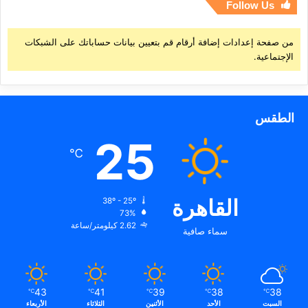
Follow Us
من صفحة إعدادات إضافة أرقام قم بتعيين بيانات حساباتك على الشبكات
الإجتماعية.
الطقس
25
℃
القاهرة
38º - 25º
73%
2.62 كيلومتر/ساعة
سماء صافية
43
41
39
38
38
℃
℃
℃
℃
℃
السبت
الأحد
الأثنين
الثلاثاء
الأربعاء