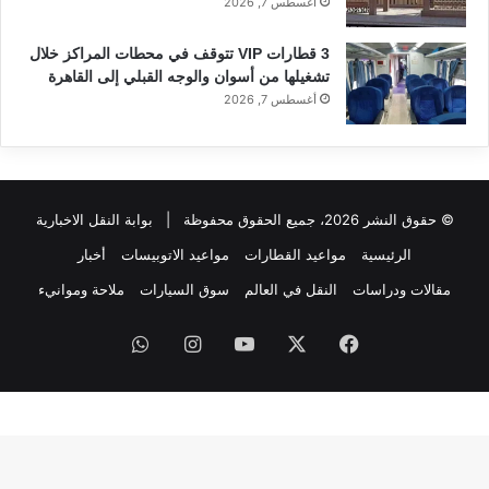
أغسطس 7, 2026
3 قطارات VIP تتوقف في محطات المراكز خلال
تشغيلها من أسوان والوجه القبلي إلى القاهرة
أغسطس 7, 2026
© حقوق النشر 2026، جميع الحقوق محفوظة |
بوابة النقل الاخبارية
الرئيسية
مواعيد القطارات
مواعيد الاتوبيسات
أخبار
مقالات ودراسات
النقل في العالم
سوق السيارات
ملاحة وموانيء
فيسبوك
‫X
‫YouTube
انستقرام
واتساب