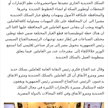
السكك
الحديدية
الجاري
تنفيذها
سواء
مشروعات
نظم
الإشارات
أو
المحطات
أوتطوير
السكة
او
انشاء
الخطوط
الجديدة
وغيرها
والمحافظة
على
كافة
الأصول
ومهمات
وقطع
غيار
السكك
الحديدية
مشيرا
الى
ان
المحافظة
على
تلك
المهمات
مسئولية
كافة
العاملين
بالهيئة
ويجب
أن
يتفانى
جميع
العاملين
في
المحافظة
عليها
لافتا
الى
ان
هناك
خطة
لتوطين
صناعة
قطع
الغيار
المختلفة
ضمن
خطة
توطين
مختلف
الصناعات
في
إطار
تنفيذ
توجيهات
الرئيس
عبدالفتاح
السيسي
رئيس
الجمهورية
بتحويل
مصر
إلى
مركز
صناعي
إقليمي
كما
استمع
الوزير
خلال
اللقاء
إلى
مقترحات
عدد
من
العاملين
فيما
يتعلق
بمنظومة
العمل
بالسكك
الحديدية
.
وقال
عبد
الفتاح
فكري
رئيس
النقابة
العامة
للعاملين
بسكك
حديد
مصر
ومترو
الأنفاق
أن
كل
العاملين
بالسكك
الحديدية
ومترو
الانفاق
يدعمون
الرئيس
عبدالفتاح
السيسي
رئيس
الجمهورية
ويقفون
خلفه
لاستكمال
مسيرة
بالإنجازات
الكبيرة
في
مجال
السكك
الحديدية
ومترو
الأنفاق
وفي
كافة
المجالات
بالدولة
المصرية
.