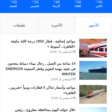
40
39
40
40
39
℃
℃
℃
℃
℃
الأثنين
الثلاثاء
الأربعاء
الخميس
الجمعة
الأشهر
الأخيرة
تعليقات
مواعيد إضافية.. قطار 1952 درجة ثالثة مكيفة
«القاهرة ـ أسيوط »
أغسطس 10, 2026
14 ساعة من العمل.. رجال ميناء دمياط ينجحون
في تنفيذ مهمة لتعويم وقطر السفينة ENERGOS
WINTER
أغسطس 9, 2026
مواعيد وأسعار تذاكر 5 قطارات يومياً «شربين ـ
القاهرة»
أغسطس 9, 2026
خلال جولته اليوم بمحافظة مطروح.. رئيس