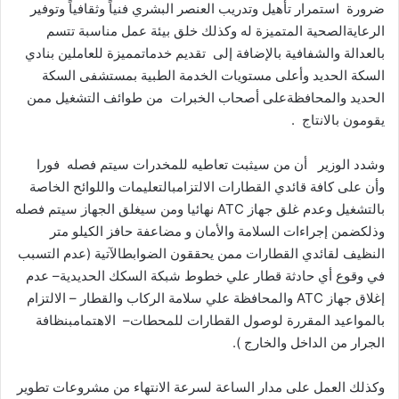
ضرورة
استمرار
تأهيل
وتدريب
العنصر
البشري
فنياً
وثقافياً
وتوفير
الرعاية
الصحية
المتميزة
له
وكذلك
خلق
بيئة
عمل
مناسبة
تتسم
بالعدالة
والشفافية
بالإضافة
إلى
تقديم
خدمات
مميزة
للعاملين
بنادي
السكة
الحديد
وأعلى
مستويات
الخدمة
الطبية
بمستشفى
السكة
الحديد
والمحافظة
على
أصحاب
الخبرات
من
طوائف
التشغيل
ممن
يقومون
بالانتاج
.
وشدد
الوزير
أن
من
سيثبت
تعاطيه
للمخدرات
سيتم
فصله
فورا
وأن
على
كافة
قائدي
القطارات
الالتزام
بالتعليمات
واللوائح
الخاصة
بالتشغيل
وعدم
غلق
جهاز
ATC
نهائيا
ومن
سيغلق
الجهاز
سيتم
فصله
وذلك
ضمن
إجراءات
السلامة
والأمان
و
مضاعفة
حافز
الكيلو
متر
النظيف
لقائدي
القطارات
ممن
يحققون
الضوابط
الآتية
(عدم
التسبب
في
وقوع
أي
حادثة
قطار
علي
خطوط
شبكة
السكك
الحديدية
–
عدم
إغلاق
جهاز
ATC
والمحافظة
علي
سلامة
الركاب
والقطار
–
الالتزام
بالمواعيد
المقررة
لوصول
القطارات
للمحطات
–
الاهتمام
بنظافة
الجرار
من
الداخل
والخارج
)
.
وكذلك
العمل
على
مدار
الساعة
لسرعة
الانتهاء
من
مشروعات
تطوير