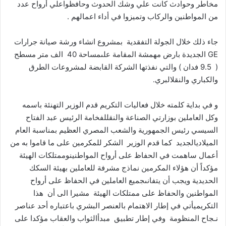
مخاطر
وحوادث
كانت
علي
وشك
الحدوث
وحافظوا
علي
أرواح
عدد
من
المواطنين
والركاب
وتميزوا
في
أداء
اعمالهم
.
جاء
ذلك
خلال
الجولة
التفقدية
بمشروع
انشاء
ورشة
صيانة
جرارات
GE
الجديدة
بارض
مهمشة
المقامة
على
مساحة
40
الف
متر
مسطح
(
9.5
فدان
)
والتي
نفذتها
الشركة
القابضة
لمشروعات
الطرق
والكباري
والنقل
البري
.
و
في
بداية
كلمته
خلال
فعاليات
التكريم
قدم
الوزير
التهنئة
باسمه
وكل
العاملين
بوزارتي
الصناعة
والنقل
لفخامة
الرئيس
عبد
الفتاح
السيسي
رئيس
الجمهورية
والشعب
المصري
العظيم
بمناسبة
العام
الميلادي
الجديد
كما
قدم
الوزير
الشكر
للمكرمين
على
ما
قاموا
به
من
أعمال
ساهمت
في
الحفاظ
على
أرواح
المواطنين
وممتلكات
الهيئة
مؤكداً
أن
هؤلاء
المكرمين
نماذج
مشرفة
للعاملين
بهيئة
السكك
الحديدية
ويجب
أن
يتفانى
جميع
العاملين
في
الحفاظ
على
أرواح
المواطنين
والحفاظ
على
ممتلكات
الهيئة
مشيرا
الى
أن
هذا
التكريم
يأتي
في
إطار
الاهتمام
بالعنصر
البشري
باعتباره
أحد
عناصر
نـجاح
المنظومة
وفي
إطار
تطبيق
مبدأ
الثواب
والعقاب
مؤكدا
على