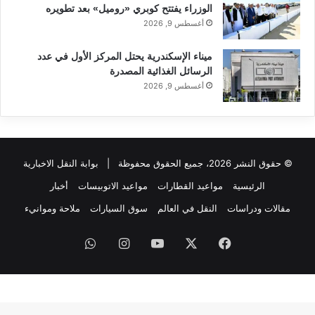
الوزراء يفتتح كوبري «روميل» بعد تطويره
أغسطس 9, 2026
ميناء الإسكندرية يحتل المركز الأول في عدد
الرسائل الغذائية المصدرة
أغسطس 9, 2026
© حقوق النشر 2026، جميع الحقوق محفوظة |
بوابة النقل الاخبارية
الرئيسية
مواعيد القطارات
مواعيد الاتوبيسات
أخبار
مقالات ودراسات
النقل في العالم
سوق السيارات
ملاحة وموانيء
فيسبوك
‫X
‫YouTube
انستقرام
واتساب