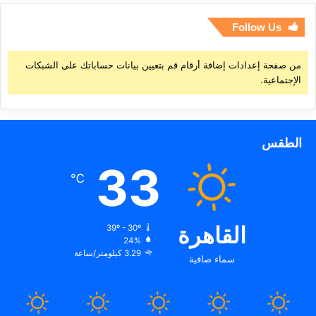
Follow Us
من صفحة إعدادات إضافة أرقام قم بتعيين بيانات حساباتك على الشبكات
الإجتماعية.
الطقس
33
℃
القاهرة
39º - 30º
24%
3.29 كيلومتر/ساعة
سماء صافية