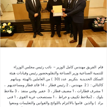
ر
ي
د
ا
إ
ل
ك
ت
ر
و
ن
قام
الفريق
مهندس
كامل
الوزير
–
نائب
رئيس
مجلس
الوزراء
ي
للتنمية
الصناعية
وزير
الصناعة
والنقل
وبحضور
رئيس
وقيادات
هيئة
ا
السكك
الحديدية
بتكريم
عدد
(
30
)
من
العاملين
بالهيئة
وبيانهم
كالتالي
:
(
2
مهندس
،
2
رئيس
قطار
،
14
قائد
قطار
ومساعديهم
،
1
مشرف
قطارات
،
1
مضيف
قطار
،
3
خفير
وفني
منفذ
،
3
ملاحظ
بلوك
،
2
ملاحظ
تكييف
و
خراط
،
1
مستصحب
عربة
القوى
،
1
فنى
براد
)
والذين
قاموا
بالالتزام
باللوائح
والقوانين
والتعليمات
ومنعوا