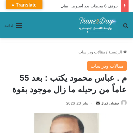
Translate »
يتوقف 6 محطات بعد أسيوط.. تفاصيل قطار 927 أبوالهول إلى الإسكندرية
بحث عن
القائمة
الرئيسية
/
مقالات ودراسات
مقالات ودراسات
م . عباس محمود يكتب : بعد 55
عاماً من رحيله ما زال موجود بقوة
فيفيان كمال
أ
يناير 23, 2026
ر
س
ل
ب