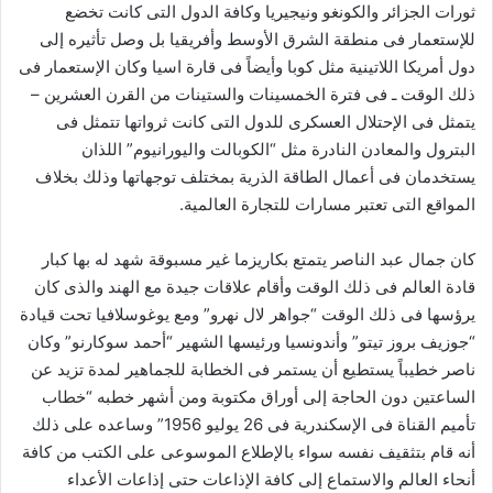
ثورات الجزائر والكونغو ونيجيريا وكافة الدول التى كانت تخضع
للإستعمار فى منطقة الشرق الأوسط وأفريقيا بل وصل تأثيره إلى
دول أمريكا اللاتينية مثل كوبا وأيضاً فى قارة اسيا وكان الإستعمار فى
ذلك الوقت ـ فى فترة الخمسينات والستينات من القرن العشرين –
يتمثل فى الإحتلال العسكرى للدول التى كانت ثرواتها تتمثل فى
البترول والمعادن النادرة مثل “الكوبالت واليورانيوم” اللذان
يستخدمان فى أعمال الطاقة الذرية بمختلف توجهاتها وذلك بخلاف
المواقع التى تعتبر مسارات للتجارة العالمية.
كان جمال عبد الناصر يتمتع بكاريزما غير مسبوقة شهد له بها كبار
قادة العالم فى ذلك الوقت وأقام علاقات جيدة مع الهند والذى كان
يرؤسها فى ذلك الوقت “جواهر لال نهرو” ومع يوغوسلافيا تحت قيادة
“جوزيف بروز تيتو” وأندونسيا ورئيسها الشهير “أحمد سوكارنو” وكان
ناصر خطيباً يستطيع أن يستمر فى الخطابة للجماهير لمدة تزيد عن
الساعتين دون الحاجة إلى أوراق مكتوبة ومن أشهر خطبه “خطاب
تأميم القناة فى الإسكندرية فى 26 يوليو 1956” وساعده على ذلك
أنه قام بتثقيف نفسه سواء بالإطلاع الموسوعى على الكتب من كافة
أنحاء العالم والاستماع إلى كافة الإذاعات حتى إذاعات الأعداء