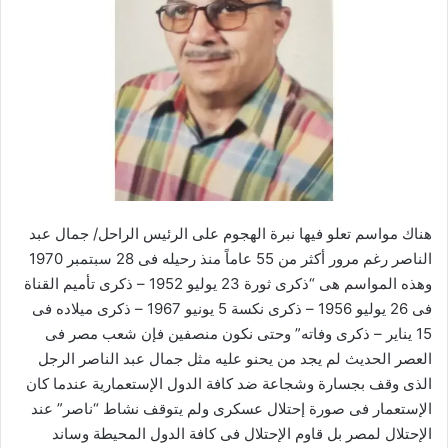
ر
ي
د
ا
إ
ل
ك
ت
ر
هناك مواسم تعلو فيها نبرة الهجوم على الرئيس الراحل/ جمال عبد
و
الناصر رغم مرور أكثر من 55 عاماً منذ رحيله فى 28 سبتمبر 1970
ن
وهذه المواسم هى “ذكرى ثورة 23 يوليو 1952 – ذكرى تأميم القناة
ي
فى 26 يوليو 1956 – ذكرى نكسة 5 يونيو 1967 – ذكرى ميلاده فى
ا
15 يناير – ذكرى وفاته” وحتى نكون منصفين فإن شعب مصر فى
العصر الحديث لم يجد من يحنو عليه مثل جمال عبد الناصر الرجل
الذى وقف بجسارة وشجاعة ضد كافة الدول الإستعمارية عندما كان
الإستعمار فى صورة إحتلال عسكرى ولم يتوقف نشاط “ناصر” عند
الإحتلال لمصر بل قاوم الإحتلال فى كافة الدول المحيطة وساند