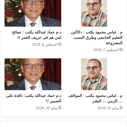
p
o
k
م . عباس محمود يكتب : دكاكين
د.م حماد عبدالله يكتب : نصائح
التعليم الجامعى وطرق النصب
لمن هم فى خريف العمر !!
المشروعة
أغسطس 6, 2026
أغسطس 7, 2026
م . عباس محمود يكتب : المواقف
د.م حماد عبدالله يكتب: نافذة على
… الزمن … البشر
الضمير !!
يوليو 31, 2026
يوليو 30, 2026