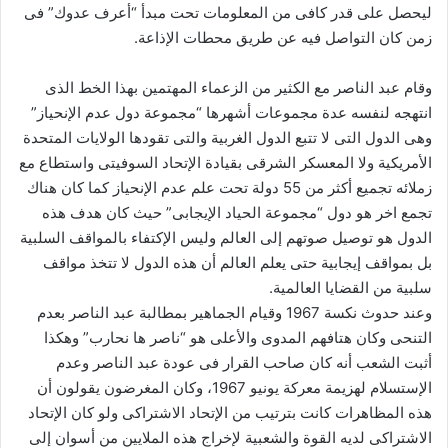
ليحصل على قدر كافى من المعلومات تحت مبدأ “أعرف عدوك” فى
زمن كان التواصل فيه عن طريق محطات الإذاعة.
وقام عبد الناصر مع الكثير من الزعماء المهتمين بهذا الخط الذى
انتهجه لنفسه عدة مجموعات أشهرها “مجموعة دول عدم الإنحياز”
وهى الدول التى لا تتبع الدول الغربية والتى تقودها الولايات المتحدة
الأمريكية ولا المعسكر الشرقى بقيادة الإتحاد السوفيتى واستطاع مع
زملائه تجميع أكثر من 55 دولة تحت علم عدم الإنحياز كما كان هناك
تجمع اخر هو دول “مجموعة الحياد الإيجابى” حيث كان هدف هذه
الدول هو توصيل صوتهم إلى العالم وليس الإكتفاء بالمواقف السلبية
بل بمواقف إيجابية حتى يعلم العالم أن هذه الدول لا تتخذ مواقف
سلبية من القضايا العالمية.
وعند حدوث نكسة 1967 وقيام الجماهير بمطالبة عبد الناصر بعدم
التنحى وكان هتافهم المدوى والأعلى هو “ناصر ها نحارب” وهكذا
أثبت الشعب أنه كان صاحب القرار فى عودة عبد الناصر وعدم
الإستسلام لهزيمة معركة يونيو 1967، وكان المغرضون يقولون أن
هذه المظاهرات كانت بترتيب من الإتحاد الاشتراكى ولو كان الإتحاد
الاشتراكى لديه القوة والشعبية لإخراج هذه الملايين من أسوان إلى