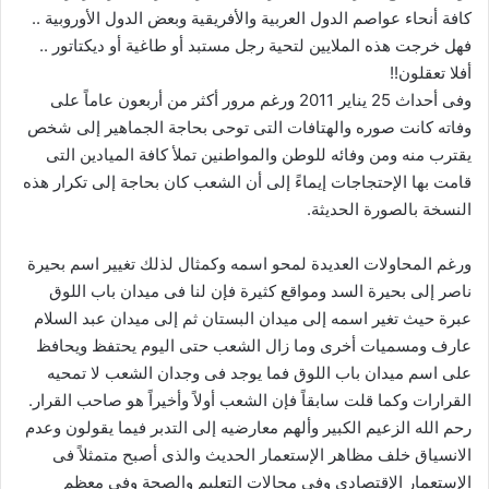
كافة أنحاء عواصم الدول العربية والأفريقية وبعض الدول الأوروبية ..
فهل خرجت هذه الملايين لتحية رجل مستبد أو طاغية أو ديكتاتور ..
أفلا تعقلون!!
وفى أحداث 25 يناير 2011 ورغم مرور أكثر من أربعون عاماً على
وفاته كانت صوره والهتافات التى توحى بحاجة الجماهير إلى شخص
يقترب منه ومن وفائه للوطن والمواطنين تملأ كافة الميادين التى
قامت بها الإحتجاجات إيماءً إلى أن الشعب كان بحاجة إلى تكرار هذه
النسخة بالصورة الحديثة.
ورغم المحاولات العديدة لمحو اسمه وكمثال لذلك تغيير اسم بحيرة
ناصر إلى بحيرة السد ومواقع كثيرة فإن لنا فى ميدان باب اللوق
عبرة حيث تغير اسمه إلى ميدان البستان ثم إلى ميدان عبد السلام
عارف ومسميات أخرى وما زال الشعب حتى اليوم يحتفظ ويحافظ
على اسم ميدان باب اللوق فما يوجد فى وجدان الشعب لا تمحيه
القرارات وكما قلت سابقاً فإن الشعب أولاً وأخيراً هو صاحب القرار.
رحم الله الزعيم الكبير وألهم معارضيه إلى التدبر فيما يقولون وعدم
الانسياق خلف مظاهر الإستعمار الحديث والذى أصبح متمثلاً فى
الإستعمار الإقتصادى وفى مجالات التعليم والصحة وفى معظم