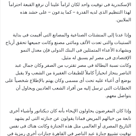
الإسكندرية فى توقيت واحد لكان لزاماً علينا أن نرفع القبعة احتراماً
لهذا التنظيم الذى لديه القدرة – كما يدعون – على حشد هذه
الملايين.
وإذا عدنا إلى المنشئات الصناعية والمصانع التى أقيمت فى بداية
الستينات والتى تعدت الألف ومائتى مصنع وكانت جميعها تحقق أرباح
وبشهادة الأعداء المتمثلين فى البنك الدولى فإن معدل النمو
الإقتصادى فى مصر لم يسبق له مثيل.
وكانت نسبة البطالة فى مصر تقترب من الصفر وكان جمال عبد
الناصر ينحاز انحيازاً كاملاً للطبقات الغفيرة من الشعب ولا يقبل
بوضع أى أعباء عليه تحت أى مسمى وكان يهتم بالإطلاع شخصياً على
الخطابات التى ترسل إليه من أفراد الشعب العاديين ويحاول أن
يتواصل معهم.
وإذا كان المغرضون يحاولون الإيحاء بأنه كان ديكتاتور وأشياء أخرى
نابعة من خيالهم المريض فماذا يقولون عن جنازته التى لم يشهد
التاريخ المصرى أو العالمى مثل هذه الجنازة وكانت هناك فى نفس
توقيت تشييع جنازة عبد الناصر فى القاهرة جنازات أخرى رمزية فى