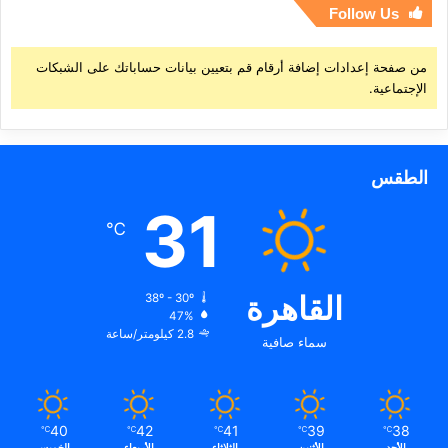
Follow Us
من صفحة إعدادات إضافة أرقام قم بتعيين بيانات حساباتك على الشبكات
الإجتماعية.
الطقس
31
℃
القاهرة
38º - 30º
47%
2.8 كيلومتر/ساعة
سماء صافية
40
42
41
39
38
℃
℃
℃
℃
℃
الأحد
الأثنين
الثلاثاء
الأربعاء
الخميس