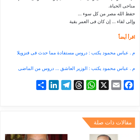
مناحى الحياة.
حفظ الله مصر من كل سوء …
وإلى لقاء … إن كان فى العمر بقية
اقرأ أيضاً
م . عباس محمود يكتب : دروس مستفادة مما حدث فى فنزويلا
م . عباس محمود يكتب : الوزير العاشق … دروس من الماضى
S
Li
T
T
W
X
E
F
h
n
el
hr
h
m
a
ar
k
e
e
at
ai
c
e
e
gr
a
s
l
e
dI
a
d
A
b
مقالات ذات صلة
n
m
s
p
o