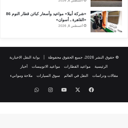
أغسطس 8, 2026
«شركة أبيلا» مواعيد وأسعار كبائن قطار النوم 86
«القاهرة ـ أسوان»
أغسطس 8, 2026
© حقوق النشر 2026، جميع الحقوق محفوظة |
بوابة النقل الاخبارية
الرئيسية
مواعيد القطارات
مواعيد الاتوبيسات
أخبار
مقالات ودراسات
النقل في العالم
سوق السيارات
ملاحة وموانيء
فيسبوك
‫X
‫YouTube
انستقرام
واتساب