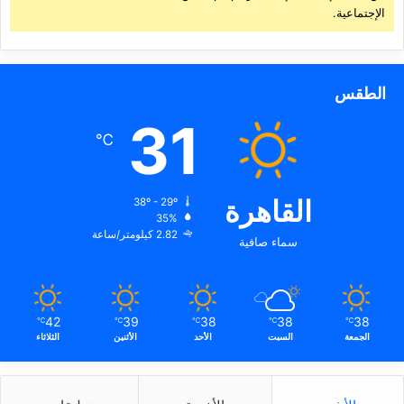
الإجتماعية.
الطقس
31
℃
القاهرة
38º - 29º
35%
2.82 كيلومتر/ساعة
سماء صافية
42
39
38
38
38
℃
℃
℃
℃
℃
الجمعة
السبت
الأحد
الأثنين
الثلاثاء