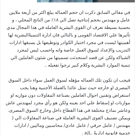
ر
في مقالي السابق ذكرت ان حجم العماله يبلغ اكثر من أربعة ملايين
و
عامل و مهندس بحجم إنتاجية تصل الي ١٨٪؜ من الناتج المحلي ، و
ن
بحسبة بسيطة تعرف ان القوى البشرية العامله في هذا المجال مدي
ي
تأثيرها علي الاقتصاد القومى و بالتالي فان ادارة التنميةًالبشرية لها
ا
أهميتها ليست في مجرد اختيار الكوادر وتوظيفها بل يسبقها ادارات
التدريب والإعداد لسوق العمل خاصة وانه واحسب ليس لمجرد
الشياكه ولكن عن قصد استحدثت تسميتها من شئون العاملين الي
تنمية الموارد البشرية وكلام كبير نرجوا تفعيله ..
فيجب ان تكون تلك العماله مؤهله لسوق العمل سواء داخل السوق
المصرى او خارجه حيث تمثل عائدا بالعملة الأجنبية وهنا يجب
استعراض وتقنين احوال العاملين بصناعة المقاولات دون مواربه او
موازنات او إسقاط علي احد بعينه ولكن هو رأي مجرد لمهندس عاش
وعاشر نماذج مختلفة في هذا القطاع داخل وخارج السوق المصرى.
ويمكن تصنيف القوى البشرية العاملة في صناعة المقاولات الي (
مهندس / عامل حرفي / عامل عادي/ محاسبين وماليين / ادارات
خدمية قانونية اداريةً ..إلخ .