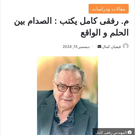
مقالات ودراسات
م. رفقى كامل يكتب : الصدام بين
الحلم و الواقع
فيفيان كمال
أ
ديسمبر 15, 2024
ر
س
ل
ب
ر
ي
د
ا
إ
ل
ك
المهندس رفقى كامل
ت