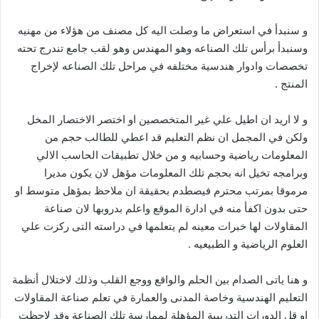
و سنبدأ في استعراض ما وصلت اليه كل مصنف من هؤلاء من مهنيه
وسنبدأ برأس تلك الصناعه وهو المهندس وهو لقب جامع تندرج تحته
تخصصات وادوار هندسية مختلفه في مراحل تلك الصناعه لإخراج
المنتج .
و لا اريد ان اطيل علي غير المتخصصين او اختصر الاختصار المخل
ولكن في المجمل ان نظم التعليم قد اعطي للطالب حجم من
المعلومات رياضية وحسابيه و من خلال تطبيقات الحاسب الالي
وبرامجه تخيل انه بحجم تلك المعلومات مؤهل لان يكون مديرا
مرموقا بمرتب محترم فيصطدم بحقيقة ان ملاحظ بمؤهل متوسط او
حتى بدون اكفأ منه في ادارة الموقع واعلم بدروبها لان صناعة
المقاولات لها خبرات معينه لم يتعلمها في دراسته التى ركزت علي
العلوم الرياضية و الطبيعيه .
و هنا ياتى الصدام بين الحلم والواقع ووجع القلب وذلك لاختلال أنظمة
التعليم الهندسية وخاصة المدنى والعمارة في تعلم صناعة المقاولات
او قل الدورات التدريبية المؤهلة لممارسة تلك الصناعة وقد لاحظت