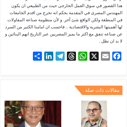
هذا القصور في سوق العمل الخارجى حيث من الطبيعي ان يكون
المهندس المصرى في المقدمة بحكم انه تخرج من اقدم الجامعات
في المنطقة ولكن الواقع شئ آخر. و لأن منظومة صناعة المقاولات
لها أهميتها البشرية والاقتصادية .. فاحسب ان امامنا الكثير من السرد
عن صناعه تتفق مع اكثر ما يميز المصريين عبر التاريخ انهم البنائين و
لا بد ان نظل .
S
Li
T
T
W
X
E
F
h
n
el
hr
h
m
a
ar
k
e
e
at
ai
c
e
e
gr
a
s
l
e
dI
a
d
A
b
مقالات ذات صلة
n
m
s
p
o
p
o
k