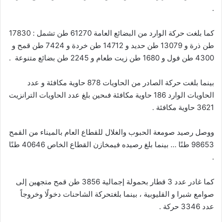
.
كما
بلغت
حركة
الوارد
من
البضائع
العامة
61270
طن
تشمل
:
17830
طن
ذرة
و
13079
طن
حديد
و
14712
طن
خردة
و
7424
طن
قمح
و
4300
طن
فول
و
1680
طن
زيت
طعام
و
2245
طن
بضائع
متنوعة
.
بينما
بلغت
حركة
الصادر
من
الحاويات
878
حاوية
مكافئة
و
عدد
الحاويات
الوارد
186
حاوية
مكافئة
فى
حين
بلغ
عدد
الحاويات
الترانزيت
3621
حاوية
مكافئة
.
ووصل
رصيد
صومعة
الحبوب
والغلال
للقطاع
العام
بالميناء
من
القمح
98653
طنًا
…
بينما
بلغ
رصيده
في
مخازن
القطاع
الخاص
40646
طنًا
.
كما
غادر
عدد
3
قطار
بحمولة
إجمالية
3856
طن
قمح
متجهين
إلى
صوامع
شبرا
و
القليوبية
،
بينما
بلغت
حركة
الشاحنات
دخولًا
وخروجاً
عدد
3346
حركة
.