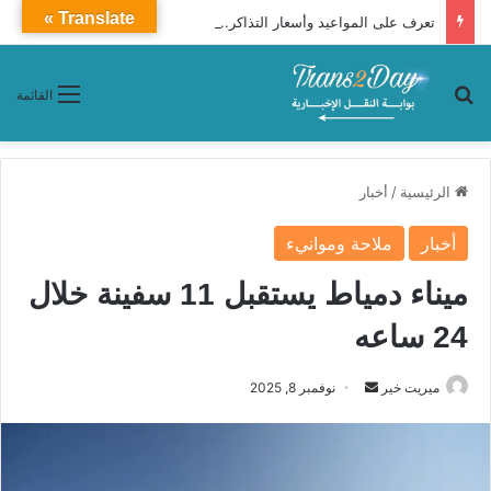
Translate »
تعرف على المواعيد وأسعار التذاكر.. قطار النوم 1089 يتحرك يومان إسبوعيًا من أسوان للإسكندرية
بحث عن
القائمة
الرئيسية
/
أخبار
أخبار
ملاحة وموانيء
ميناء دمياط يستقبل 11 سفينة خلال
24 ساعه
ميريت خير
أ
نوفمبر 8, 2025
ر
س
ل