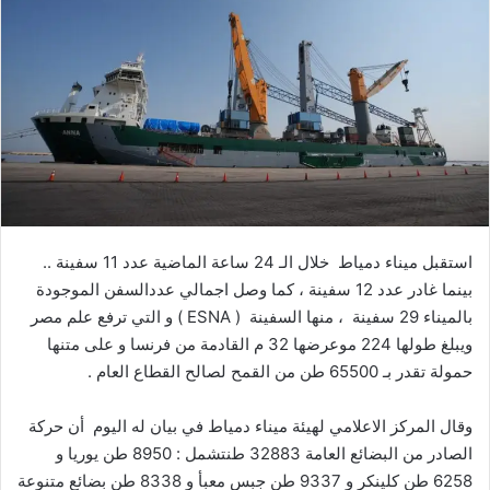
ب
ر
ي
د
ا
إ
ل
ك
ت
ر
استقبل ميناء دمياط
خلال
الـ
24
ساعة
الماضية
عدد
11
سفينة
..
و
بينما
غادر
عدد
12
سفينة
،
كما
وصل
اجمالي
عدد
السفن
الموجودة
ن
بالميناء
29
سفينة
،
منها
السفينة
(
ESNA
)
و
التي
ترفع
علم
مصر
ي
ويبلغ
طولها
224
م
وعرضها
32
م
القادمة
من
فرنسا
و
على
متنها
ا
حمولة
تقدر
بـ
65500
طن
من
القمح
لصالح
القطاع
العام
.
وقال
المركز
الاعلامي
لهيئة
ميناء
دمياط
في
بيان
له
اليوم
أن
حركة
الصادر
من
البضائع
العامة
32883
طن
تشمل
:
8950
طن
يوريا
و
6258
طن
كلينكر
و
9337
طن
جبس
معبأ
و
8338
طن
بضائع
متنوعة