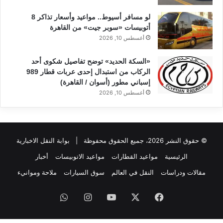
لو مسافر أسيوط.. مواعيد وأسعار تذاكر 8
أتوبيسات «سوبر جيت» من القاهرة
أغسطس 10, 2026
«السكة الحديد» توضح تفاصيل شكوى أحد
الركاب من استبدال إحدى عربات قطار 989
إسباني مطور (أسوان / القاهرة)
أغسطس 10, 2026
© حقوق النشر 2026، جميع الحقوق محفوظة |
بوابة النقل الاخبارية
الرئيسية
مواعيد القطارات
مواعيد الاتوبيسات
أخبار
مقالات ودراسات
النقل في العالم
سوق السيارات
ملاحة وموانيء
فيسبوك
‫X
‫YouTube
انستقرام
واتساب