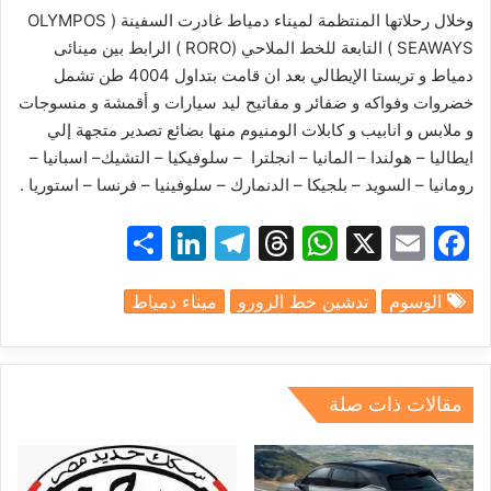
وخلال
رحلاتها
المنتظمة
لميناء
دمياط
غادرت
السفينة
(
OLYMPOS
SEAWAYS
)
التابعة
للخط
الملاحي
(
RORO
)
الرابط
بين
مينائى
دمياط
و
تريستا
الإيطالي
بعد
ان
قامت
بتداول
4004
طن
تشمل
خضروات
و
فواكه
و
ضفائر
و
مفاتيح
ليد
سيارات
و
أقمشة
و
منسوجات
و
ملابس
و
انابيب
و
كابلات
الومنيوم
منها
بضائع
تصدير
متجهة
إلي
ايطاليا
–
هولندا
–
المانيا
–
انجلترا
–
سلوفيكيا
–
التشيك
–
اسبانيا
–
رومانيا
–
السويد
–
بلجيكا
–
الدنمارك
–
سلوفينيا
–
فرنسا
–
استوريا
.
S
Li
T
T
W
X
E
F
h
n
el
hr
h
m
a
الوسوم
تدشين خط الرورو
ميناء دمياط
ar
k
e
e
at
ai
c
e
e
gr
a
s
l
e
dI
a
d
A
b
مقالات ذات صلة
n
m
s
p
o
p
o
k