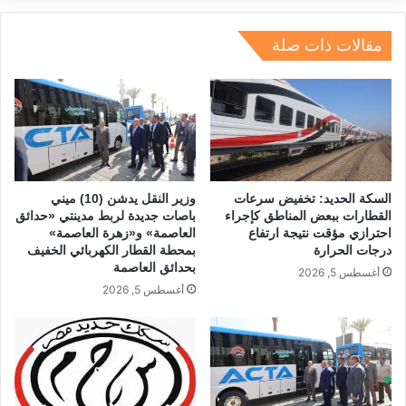
dI
a
d
A
b
n
m
s
p
o
مقالات ذات صلة
p
o
k
السكة الحديد: تخفيض سرعات
وزير النقل يدشن (10) ميني
القطارات ببعض المناطق كإجراء
باصات جديدة لربط مدينتي «حدائق
احترازي مؤقت نتيجة ارتفاع
العاصمة» و«زهرة العاصمة»
درجات الحرارة
بمحطة القطار الكهربائي الخفيف
بحدائق العاصمة
أغسطس 5, 2026
أغسطس 5, 2026