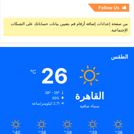
Follow Us
من صفحة إعدادات إضافة أرقام قم بتعيين بيانات حساباتك على الشبكات
الإجتماعية.
الطقس
26
℃
القاهرة
38º - 26º
69%
2.71 كيلومتر/ساعة
سماء صافية
40
38
39
39
38
℃
℃
℃
℃
℃