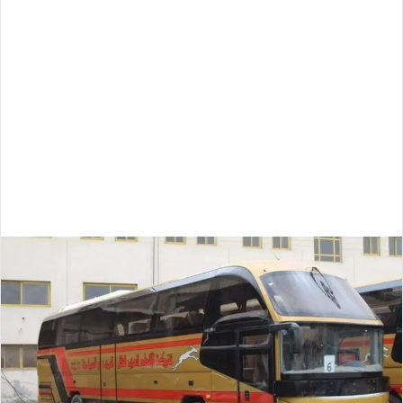
ل
ب
ر
ي
د
ا
إ
ل
ك
ت
ر
و
ن
ي
ا