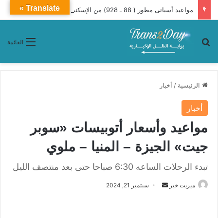
Translate »
مواعيد أسبانى مطور ( 88 ـ 928) من الإسكندرية إلى القاهرة يومياً
بحث عن
القائمة
الرئيسية
/
أخبار
أخبار
مواعيد وأسعار أتوبيسات «سوبر
جيت» الجيزة – المنيا – ملوي
تبدء الرحلات الساعه 6:30 صباحا حتى بعد منتصف الليل
ميريت خير
أ
سبتمبر 21, 2024
ر
س