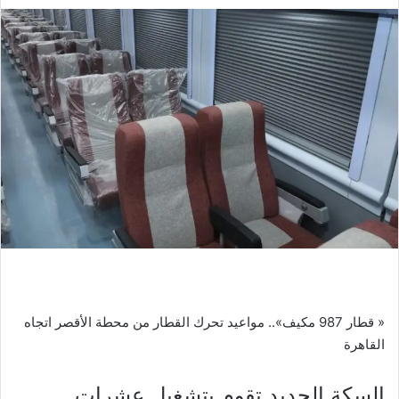
ر
س
ل
ب
ر
ي
د
ا
إ
ل
ك
ت
ر
و
ن
« قطار 987 مكيف».. مواعيد تحرك القطار من محطة الأقصر اتجاه
ي
القاهرة
ا
السكة الحديد تقوم بتشغيل عشرات