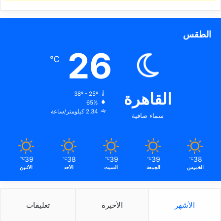
الطقس
26
℃
القاهرة
38º - 25º
65%
2.34 كيلومتر/ساعة
سماء صافية
39
38
39
39
38
℃
℃
℃
℃
℃
الخميس
الجمعة
السبت
الأحد
الأثنين
الأشهر
الأخيرة
تعليقات