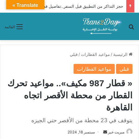
Translate »
حجز التذاكر من التطبيق قبل السفر..تفاصيل قطار 989 أسبانى مطور من أسوان إلى القاهرة
بحث عن
القائمة
الرئيسية
/
مواعيد القطارات
/
قبلي
قبلي
مواعيد القطارات
« قطار 987 مكيف».. مواعيد تحرك
القطار من محطة الأقصر اتجاه
القاهرة
يتوقف في 23 محطة من الأقصر حتي الجيزه
ميريت خير
أ
سبتمبر 18, 2024