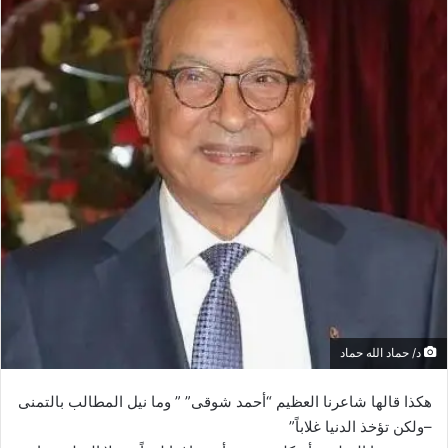
ر
ي
د
ا
إ
ل
ك
ت
ر
و
ن
ي
ا
د/ حماد الله حماد
هكذا قالها شاعرنا العظيم “أحمد شوقى” ” وما نيل المطالب بالتمنى
–ولكن تؤخذ الدنيا غلاباً”