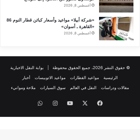
أغسطس 8, 2026
«شركة أبيلا» مواعيد وأسعار كبائن قطار النوم 86
«القاهرة ـ أسوان»
أغسطس 8, 2026
© حقوق النشر 2026، جميع الحقوق محفوظة |
بوابة النقل الاخبارية
الرئيسية
مواعيد القطارات
مواعيد الاتوبيسات
أخبار
مقالات ودراسات
النقل في العالم
سوق السيارات
ملاحة وموانيء
فيسبوك
‫X
‫YouTube
انستقرام
واتساب