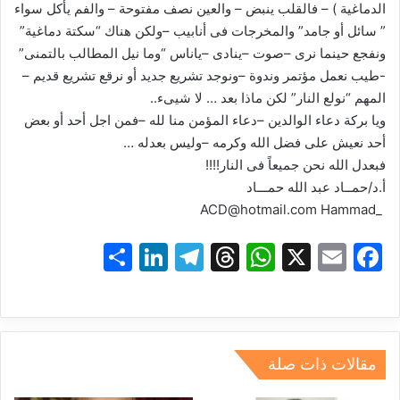
الدماغية ) – فالقلب ينبض – والعين نصف مفتوحة – والفم يأكل سواء
” سائل أو جامد” والمخرجات فى أنابيب –ولكن هناك “سكتة دماغية”
ونفجع حينما نرى –صوت –ينادى –ياناس “وما نيل المطالب بالتمنى”
-طيب نعمل مؤتمر وندوة –ونوجد تشريع جديد أو نرقع تشريع قديم –
المهم “نولع النار” لكن ماذا بعد … لا شيىء..
ويا بركة دعاء الوالدين –دعاء المؤمن منا لله –فمن اجل أحد أو بعض
أحد نعيش على فضل الله وكرمه –وليس بعدله …
فبعدل الله نحن جميعاً فى النار!!!!
أ.د/حمــاد عبد الله حمـــاد
‏ _ACD@hotmail.com Hammad
S
Li
T
T
W
X
E
F
h
n
el
hr
h
m
a
ar
k
e
e
at
ai
c
e
e
gr
a
s
l
e
dI
a
d
A
b
مقالات ذات صلة
n
m
s
p
o