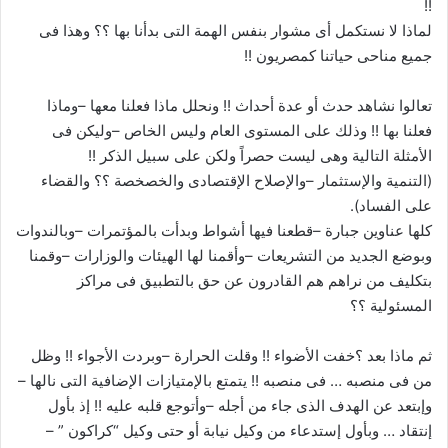
!!
لماذا لا نستكمل أى مشوار بنفس الهمة التى بدأنا بها ؟؟ وهذا فى
جميع مناحى حياتنا كمصريون !!
تعالوا نشاهد حدث أو عدة أحداث !! ونحلل ماذا فعلنا معها –وماذا
فعلنا بها !! وذلك على المستوى العام وليس الخاص –وليكن فى
الأمثلة التالية وهى ليست حصراً ولكن على سبيل الذكر !!
(التنمية والإستثمار –والإصلاح الإقتصادى والخصخصة ؟؟ والقضاء
على الفساد).
كلها عناوين جبارة –قطعنا فيها أشواط وبدأت بالمؤتمرات –وبالندوات
وبوضع الجديد من التشريعات –وأقمنا لها الهيئات والوزارات –وقمنا
بتكليف من نراهم هم القادرون عن حق بالتطبيق فى مراكز
المسئولية ؟؟
ثم ماذا بعد ؟خفت الأضواء !! وقلت الحرارة –وبردت الأجواء !! وظل
من فى منصبه … فى منصبه !! يتمتع بالإمتيازات الإضافية التى نالها –
وإبتعد عن الهدف الذى جاء من أجله –وأتوجع قلبه عليه !! إذ بأول
إنتقاد … وبأول إستدعاء من وكيل نيابة أو حتى وكيل “كراكون ” –