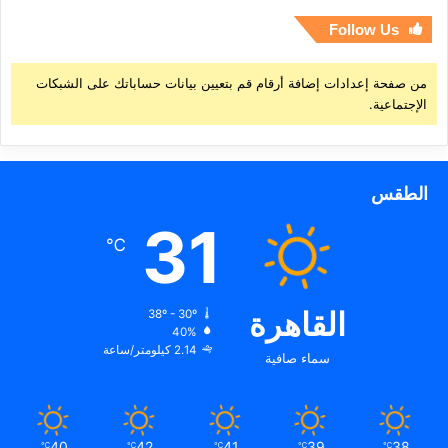
Follow Us
من صفحة إعدادات إضافة أرقام قم بتعيين بيانات حساباتك على الشبكات
الإجتماعية.
الطقس
31
℃
القاهرة
38º - 30º
40%
2.14 كيلومتر/ساعة
سماء صافية
40
42
41
39
38
℃
℃
℃
℃
℃