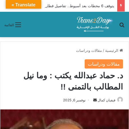
Translate »
يتوقف 6 محطات بعد أسيوط.. تفاصيل قطار 927 أبوالهول إلى الإسكندرية
بحث عن
القائمة
الرئيسية
/
مقالات ودراسات
مقالات ودراسات
د. حماد عبدالله يكتب : وما نيل
المطالب بالتمنى !!
فيفيان كمال
أ
نوفمبر 6, 2025
ر
س
ل
ب