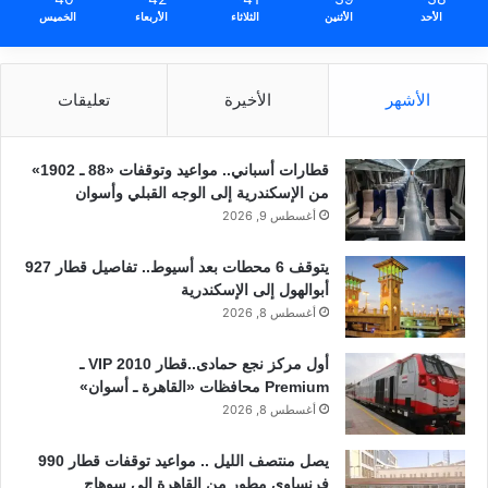
الأحد
الأثنين
الثلاثاء
الأربعاء
الخميس
الأشهر
الأخيرة
تعليقات
قطارات أسباني.. مواعيد وتوقفات «88 ـ 1902»
من الإسكندرية إلى الوجه القبلي وأسوان
أغسطس 9, 2026
يتوقف 6 محطات بعد أسيوط.. تفاصيل قطار 927
أبوالهول إلى الإسكندرية
أغسطس 8, 2026
أول مركز نجع حمادى..قطار 2010 VIP ـ
Premium محافظات «القاهرة ـ أسوان»
أغسطس 8, 2026
يصل منتصف الليل .. مواعيد توقفات قطار 990
فرنساوى مطور من القاهرة إلى سوهاج