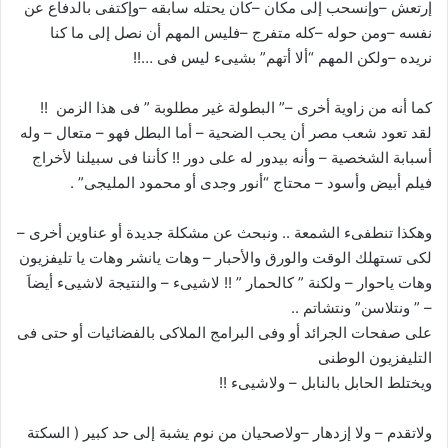
إرتعش –وإنسحب إلى مكان –كان يحتله سابقه –وإكتفى بالدفاع عن
نفسه –ومن حوله –كله متفرج –فليس المهم أن نصل إلى ما كنا
نريده –ولكن المهم “ألا أتهم” بشيىء ليس فى …!!
كما أنه من زاوية أخرى –” البطولة غير مطلوبة ” فى هذا الزمن ‍‍ !!
لقد تعود شعب مصر أن يحب الضحية – أما البطل فهو – متعال – وله
أسبابة الشخصية – وأنه بيدور له على دور !! كأننا فى سبيلنا لأخراج
فيلم أبيض وأسود – محتاج “أنور وجدى أو محمود المليجى” .
وهكذا تنطفىء الشمعة .. ونبحث عن مشكلة جديدة أو عناوين أخرى –
لكى تستهلك الوقت والورق والأحبار – وهات يانشر وهات يا تليفزيون
وهات ياحوار – ولكنة ” كالحمار ” !! لاشيىء – والنتيجة لاشيىء أيضاَ
– ” ونتلاسن” ونتشاتم ..
على صفحات الجرائد أو وفى البرامج الملاكى بالفضائيات أو حتى فى
التليفزيون الوطنى
ويختلط الحابل بالنابل – ولاشيىء !!
ولاتقدم – ولا إزدهار –ولاصحيان من نوم يشبة إلى حد كبير ( السكتة