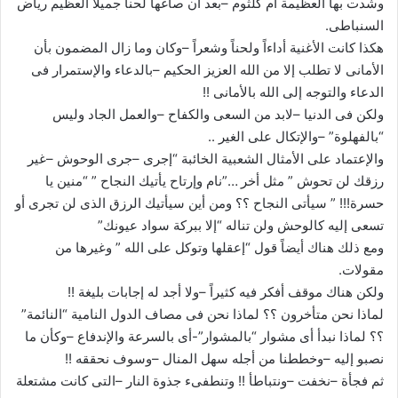
وشدت بها العظيمة أم كلثوم –بعد أن صاغها لحناً جميلا العظيم رياض
السنباطى.
هكذا كانت الأغنية أداءاً ولحناً وشعراً –وكان وما زال المضمون بأن
الأمانى لا تطلب إلا من الله العزيز الحكيم –بالدعاء والإستمرار فى
الدعاء والتوجه إلى الله بالأمانى !!
ولكن فى الدنيا –لابد من السعى والكفاح –والعمل الجاد وليس
“بالفهلوة” –والإتكال على الغير ..
والإعتماد على الأمثال الشعبية الخائبة “إجرى –جرى الوحوش –غير
رزقك لن تحوش ” مثل أخر …”نام وإرتاح يأتيك النجاح ” “منين يا
حسرة!!! ” سيأتى النجاح ؟؟ ومن أين سيأتيك الرزق الذى لن تجرى أو
تسعى إليه كالوحش ولن تناله “إلا ببركة سواد عيونك”
ومع ذلك هناك أيضاً قول “إعقلها وتوكل على الله ” وغيرها من
مقولات.
ولكن هناك موقف أفكر فيه كثيراً –ولا أجد له إجابات بليغة !!
لماذا نحن متأخرون ؟؟ لماذا نحن فى مصاف الدول النامية “النائمة”
؟؟ لماذا نبدأ أى مشوار “بالمشوار”-أى بالسرعة والإندفاع –وكأن ما
نصبو إليه –وخططنا من أجله سهل المنال –وسوف نحققه !!
ثم فجأة –نخفت –ونتباطأ !! وتنطفىء جذوة النار –التى كانت مشتعلة