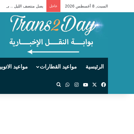
السبت, 8 أغسطس 2026
عاجل
يصل منتصف الليل .. مواعيد توقفات قطار 990 فرنساو
الرئيسية
مواعيد القطارات
مواعيد الاتوب
‫X
فيسبوك
‫YouTube
انستقرام
واتساب
بحث عن