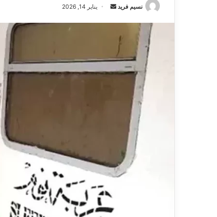
نسيم فريد
أ
يناير 14, 2026
ر
س
ل
ب
ر
ي
د
ا
إ
ل
ك
ت
ر
و
ن
ي
ا