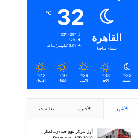
32
℃
القاهرة
33º - 29º
52%
8.01 كيلومتر/ساعة
سماء صافية
42
40
39
38
33
℃
℃
℃
℃
℃
السبت
الأحد
الأثنين
الثلاثاء
الأربعاء
الأشهر
الأخيرة
تعليقات
أول مركز نجع حمادى..قطار
2010 VIP ـ Premium