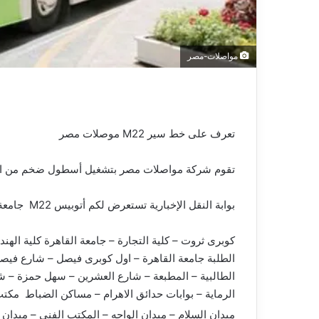
و
ن
ي
مواصلات-مصر
ا
تعرف على خط سير M22 موصلات مصر
تقوم شركة مواصلات مصر بتشغيل أسطول ضخم من الأتو
بوابة النقل الإخبارية تستعرض لكم أتوبيس M22 جامعة القاهرة بالجيزة إلى 6 أكتوبر .
كوبرى ثروت – كلية التجارة – جامعة القاهرة كلية الهن
الطلبة جامعة القاهرة – اول كوبرى فيصل – شارع فيصل
الطالبية – المطبعة – شارع العشرين – سهل حمزة – شا
الرماية – بوابات حدائق الاهرام – مساكن الضباط مكتب 
ميدان السلام – ميدان الواحه – المكتب الفنى – ميدان بيتا – 266 عماره – مول الحسين