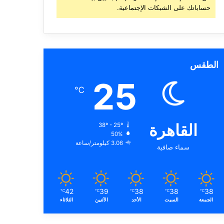
حساباتك على الشبكات الإجتماعية.
الطقس
25
℃
القاهرة
38º - 25º
50%
3.06 كيلومتر/ساعة
سماء صافية
42
39
38
38
38
℃
℃
℃
℃
℃
الجمعة
السبت
الأحد
الأثنين
الثلاثاء