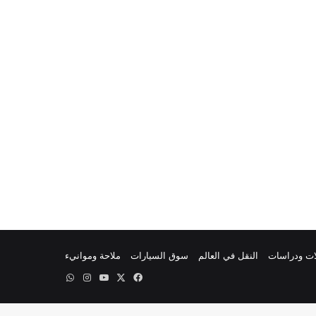
ات ودراسات
النقل في العالم
سوق السيارات
ملاحة وموانيء
‫X
فيسبوك
‫YouTube
انستقرام
واتساب