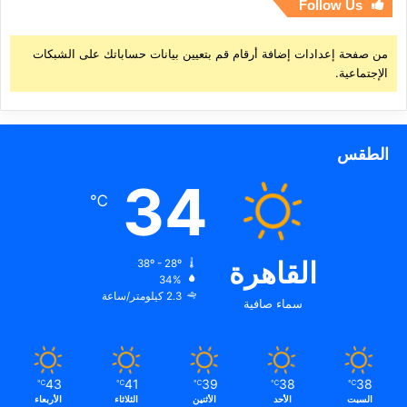
Follow Us
من صفحة إعدادات إضافة أرقام قم بتعيين بيانات حساباتك على الشبكات
الإجتماعية.
الطقس
34
℃
القاهرة
38º - 28º
34%
2.3 كيلومتر/ساعة
سماء صافية
43
41
39
38
38
℃
℃
℃
℃
℃
السبت
الأحد
الأثنين
الثلاثاء
الأربعاء