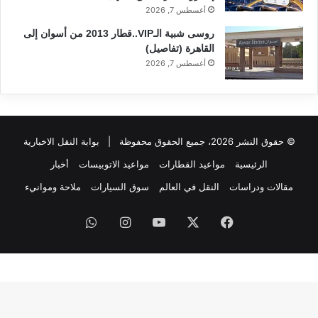
أغسطس 7, 2026
روسى شبية الـVIP..قطار 2013 من أسوان إلى
القاهرة (تفاصيل)
أغسطس 7, 2026
© حقوق النشر 2026، جميع الحقوق محفوظة |
بوابة النقل الاخبارية
الرئيسية
مواعيد القطارات
مواعيد الاتوبيسات
أخبار
مقالات ودراسات
النقل في العالم
سوق السيارات
ملاحة وموانيء
فيسبوك
‫X
‫YouTube
انستقرام
واتساب