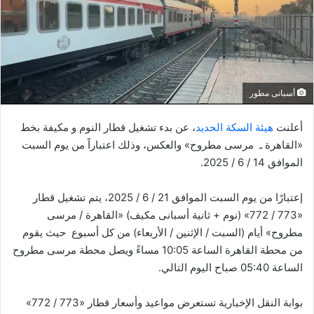
ي
د
ا
إ
ل
ك
أسبانى مطور
ت
ر
أعلنت
هيئة السكة الحديد
، عن بدء تشغيل قطار النوم و مكيفة بخط
و
«القاهرة ـ مرسى مطروح» والعكس، وذلك اعتباراً من يوم السبت
ن
الموافق 14 / 6 / 2025.
ي
ا
إعتبارًا من يوم السبت الموافق 21 / 6 / 2025، يتم تشغيل قطار
«773 / 772» (نوم + ثانية أسبانى مكيف) «القاهرة / مرسى
مطروح» أيام (السبت / الإثنين / الأربعاء) من كل أسبوع حيث يقوم
من محطة القاهرة الساعة 10:05 مساءً ويصل محطة مرسى مطروح
الساعة 05:40 صباح اليوم التالي.
بوابة النقل الإخبارية تستعرض مواعيد وأسعار قطار «773 / 772»