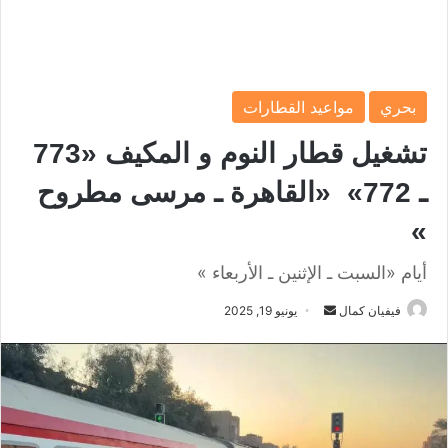
بحري
مواعيد القطارات
تشغيل قطار النوم و المكيف «773
ـ 772» «القاهرة ـ مرسى مطروح
»
أيام «السبت ـ الإثنين ـ الأربعاء »
فيفيان كمال
أ
يونيو 19, 2025
ر
س
ل
ب
ر