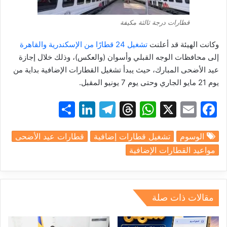
قطارات درجة ثالثة مكيفة
وكانت الهيئة قد أعلنت
تشغيل 24 قطارًا من الإسكندرية والقاهرة
إلى محافظات الوجه القبلي وأسوان (والعكس)، وذلك خلال إجازة
عيد الأضحى المبارك، حيث يبدأ تشغيل القطارات الإضافية بداية من
يوم 21 مايو الجاري وحتى يوم 7 يونيو المقبل.
S
Li
T
T
W
X
E
F
h
n
el
hr
h
m
a
الوسوم
تشغيل قطارات إضافية
قطارات عيد الأضحى
ar
k
e
e
at
ai
c
مواعيد القطارات الإضافية
e
e
gr
a
s
l
e
dI
a
d
A
b
n
m
s
p
o
مقالات ذات صلة
p
o
k