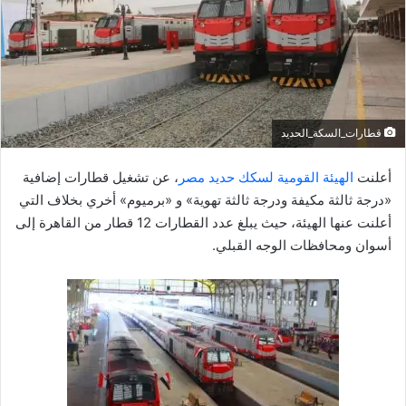
ي
د
ا
إ
ل
ك
قطارات_السكة_الحديد
ت
ر
أعلنت
الهيئة القومية لسكك حديد مصر
، عن تشغيل قطارات إضافية
و
«درجة ثالثة مكيفة ودرجة ثالثة تهوية» و «برميوم» أخري بخلاف التي
ن
أعلنت عنها الهيئة، حيث يبلغ عدد القطارات 12 قطار من القاهرة إلى
ي
أسوان ومحافظات الوجه القبلي.
ا