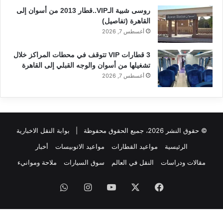
روسى شبية الـVIP..قطار 2013 من أسوان إلى
القاهرة (تفاصيل)
أغسطس 7, 2026
3 قطارات VIP تتوقف في محطات المراكز خلال
تشغيلها من أسوان والوجه القبلي إلى القاهرة
أغسطس 7, 2026
© حقوق النشر 2026، جميع الحقوق محفوظة |
بوابة النقل الاخبارية
الرئيسية
مواعيد القطارات
مواعيد الاتوبيسات
أخبار
مقالات ودراسات
النقل في العالم
سوق السيارات
ملاحة وموانيء
فيسبوك
‫X
‫YouTube
انستقرام
واتساب