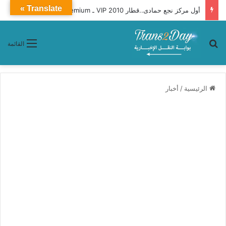
Translate »
أول مركز نجع حمادى..قطار 2010 VIP ـ Premium محافظات «القاهرة ـ أسوان»
بحث عن
القائمة
الرئيسية
/
أخبار