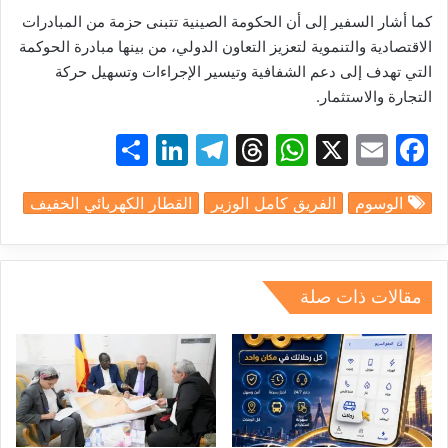
كما أشار السفير إلى أن الحكومة الصينية تتبنى حزمة من المبادرات
الاقتصادية والتنموية لتعزيز التعاون الدولي، من بينها مبادرة الحوكمة
التي تهدف إلى دعم الشفافية وتيسير الإجراءات وتسهيل حركة
التجارة والاستثمار.
S
Li
T
T
W
X
E
F
h
n
el
hr
h
m
a
الوسوم
الفريق كامل الوزير
القطار الكهربائي الخفيف
ar
k
e
e
at
ai
c
e
e
gr
a
s
l
e
dI
a
d
A
b
مقالات ذات صلة
n
m
s
p
o
p
o
k