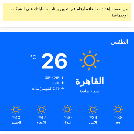
من صفحة إعدادات إضافة أرقام قم بتعيين بيانات حساباتك على الشبكات
الإجتماعية.
الطقس
26
℃
القاهرة
38º - 26º
69%
2.79 كيلومتر/ساعة
سماء صافية
40
42
40
39
38
℃
℃
℃
℃
℃
الأحد
الأثنين
الثلاثاء
الأربعاء
الخميس