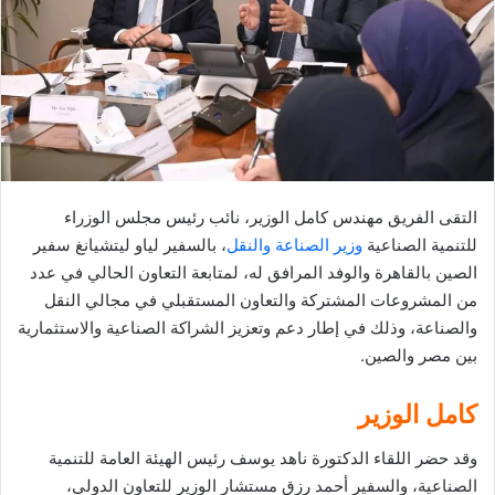
ي
د
ا
إ
ل
ك
ت
ر
التقى الفريق مهندس كامل الوزير، نائب رئيس مجلس الوزراء
و
للتنمية الصناعية
وزير الصناعة والنقل
، بالسفير لياو ليتشيانغ سفير
ن
الصين بالقاهرة والوفد المرافق له، لمتابعة التعاون الحالي في عدد
ي
من المشروعات المشتركة والتعاون المستقبلي في مجالي النقل
ا
والصناعة، وذلك في إطار دعم وتعزيز الشراكة الصناعية والاستثمارية
بين مصر والصين.
كامل الوزير
وقد حضر اللقاء الدكتورة ناهد يوسف رئيس الهيئة العامة للتنمية
الصناعية، والسفير أحمد رزق مستشار الوزير للتعاون الدولي،