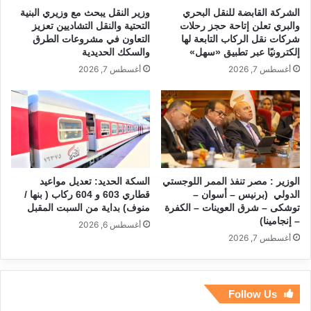
الشركة القابضة للنقل البحري
وزير النقل يبحث مع وزيري البنية
والبري تعلن إتاحة حجز رحلات
التحتية والنقل التشاديين تعزيز
شركات نقل الركاب التابعة لها
التعاون في مشروعات الطرق
إلكترونيًا عبر تطبيق «سهل»
والسكك الحديدية
أغسطس 7, 2026
أغسطس 7, 2026
الوزير : مصر تنفذ الممر اللوجستي
السكة الحديد: تعديل مواعيد
الدولي (برنيس – أسوان –
قطاري 603 و 604 ركاب ( بنها /
توشكى – شرق العوينات – الكفرة
منوف) بداية من السبت المقبل
– إنجامينا)
أغسطس 6, 2026
أغسطس 7, 2026
Follow Us