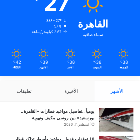
27
القاهرة
38º - 27º
57%
2.67 كيلومتر/ساعة
سماء صافية
42
39
38
38
38
℃
℃
℃
℃
℃
الجمعة
السبت
الأحد
الأثنين
الثلاثاء
الأشهر
الأخيرة
تعليقات
يومياً ..تفاصيل مواعيد قطارات «القاهرة ـ
بورسعيد» بين روسى مكيف وتهوية
أغسطس 7, 2026
10 توقفات فقط.. مواعيد وأسعار تذاكر قطار