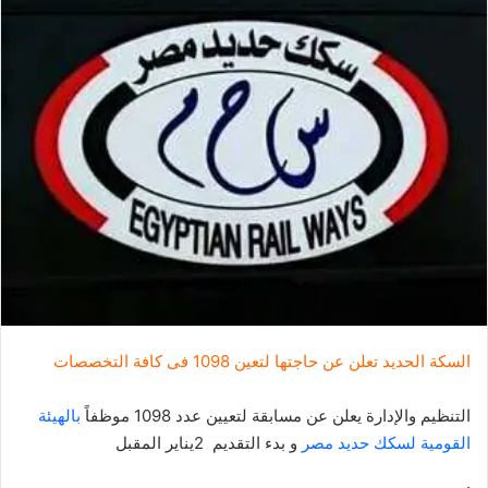
ل
ب
ر
ي
د
ا
إ
ل
ك
ت
ر
و
ن
ي
السكة الحديد تعلن عن حاجتها لتعين 1098 فى كافة التخصصات
ا
التنظيم والإدارة يعلن عن مسابقة لتعيين عدد 1098 موظفاً
بالهيئة
القومية لسكك حديد مصر
و بدء التقديم 2يناير المقبل