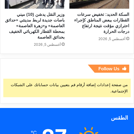
السكة الحديد: تخفيض سرعات
وزير النقل يدشن (10) ميني
القطارات ببعض المناطق كإجراء
باصات جديدة لربط مدينتي «حدائق
احترازي مؤقت نتيجة ارتفاع
العاصمة» و«زهرة العاصمة»
درجات الحرارة
بمحطة القطار الكهربائي الخفيف
بحدائق العاصمة
أغسطس 5, 2026
أغسطس 5, 2026
Follow Us
من صفحة إعدادات إضافة أرقام قم بتعيين بيانات حساباتك على الشبكات
الإجتماعية.
الطقس
℃