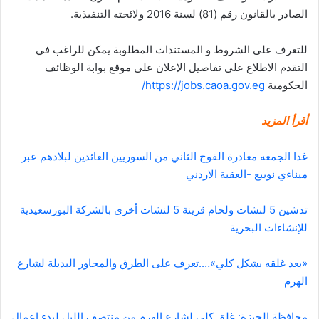
الصادر بالقانون رقم (81) لسنة 2016 ولائحته التنفيذية.
للتعرف على الشروط و المستندات المطلوبة يمكن للراغب في
التقدم الاطلاع على تفاصيل الإعلان على موقع بوابة الوظائف
الحكومية
https://jobs.caoa.gov.eg/
أقرأ المزيد
غدا الجمعه مغادرة الفوج الثاني من السوريين العائدين لبلادهم عبر
ميناءي نويبع -العقبة الاردني
تدشين 5 لنشات ولحام قرينة 5 لنشات أخرى بالشركة البورسعيدية
للإنشاءات البحرية
«بعد غلقه بشكل كلي»….تعرف على الطرق والمحاور البديلة لشارع
الهرم
محافظة الجيزة: غلق كلى لشارع الهرم من منتصف الليل لبدء اعمال