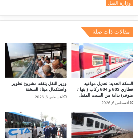
وزارة النقل
dI
a
d
A
b
n
m
s
p
o
p
o
مقالات ذات صلة
k
السكة الحديد: تعديل مواعيد
وزير النقل يتفقد مشروع تطوير
قطاري 603 و 604 ركاب ( بنها /
واستكمال ميناء السخنة
منوف) بداية من السبت المقبل
أغسطس 6, 2026
أغسطس 6, 2026