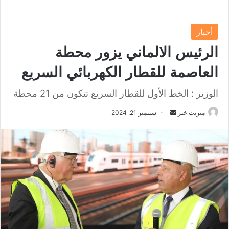
أخبار
الرئيس الالماني يزور محطة
العاصمة للقطار الكهربائي السريع
الوزير : الخط الأول للقطار السريع تتكون من 21 محطة
ميريت خير
أ
سبتمبر 21, 2024
ر
س
ل
ب
ر
ي
د
ا
إ