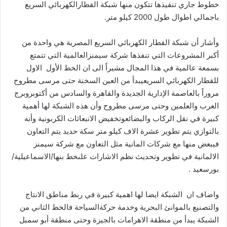
خطوط
جاري
تنفيذها
تتكون
منها
شبكة
القطار
الكهربائي
السريع
باجمالي
اطوال
طول
2000
كيلو
متر
.
وأشار
أن
شبكة
القطار
الكهربائي
السريع
المصرية
هي
واحدة
من
أكبر
المشروعات
التي
تنفذها
شركة
سيمنز
العالمية
التي
تتمتع
بسمعة
عالمية
في
هذا
المجال
مشيراً
الى
ان
الخط
الأول
الاول
للقطار
الكهربائي
السريع
يبدأ
من
العين
السخنة
حتى
مرسى
مطروح
مروراً
بالعاصمة
الإدارية
الجديدة
والقاهرة
والسادس
من
أكتوبر
وبرج
العرب
والعلمين
وحتى
مرسى
مطروح
وأن
هذه
الشبكة
لها
أهمية
كبيرة
في
نقل
الركاب
والبضائع
وتخفيض
الانبعاثات
الكربونية
وأنه
بالتوازي
يتم
تطوير
عشرة
الاف
كيلو
متر
سكة
حديد
يتم
التعاون
في
بعض
منها
مع
شركات
المانية
مثل
التعاون
مع
شركة
سيمنز
الالمانية
في
تطوير
وتحديث
نظم
الاشارات
على
خط
بنها
/
الاسماعيلية
/
بورسعيد
.
واضاف
ان
الشبكة
ايضا
لها
اهمية
كبيرة
في
ربط
مناطق
الانتاج
والتصنيع
بالموانئ
البحرية
وخدمة
حركة
السياحة
فالخط
الثاني
من
الشبكة
يبدأ
من
منطقة
الاهرامات
بالجيزة
وحتى
منطقة
أبو
سمبل