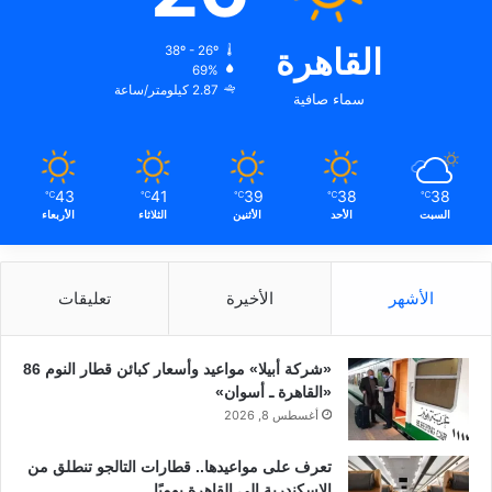
القاهرة
38º - 26º
69%
2.87 كيلومتر/ساعة
سماء صافية
43
41
39
38
38
℃
℃
℃
℃
℃
السبت
الأحد
الأثنين
الثلاثاء
الأربعاء
الأشهر
الأخيرة
تعليقات
«شركة أبيلا» مواعيد وأسعار كبائن قطار النوم 86
«القاهرة ـ أسوان»
أغسطس 8, 2026
تعرف على مواعيدها.. قطارات التالجو تنطلق من
الإسكندرية إلى القاهرة يوميًا