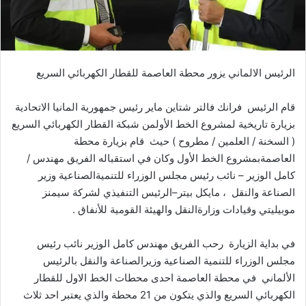
ل
ك
ت
ر
الرئيس الالماني يزور محطة العاصمة للقطار الكهربائي السريع
و
ن
قام
الرئيس
فرانك
فالتر
شتاين ماير
رئيس
جمهورية
المانيا
الاتحادية
ي
ب
زيارة
تاريخية
لمشروع
الخط
الأول
من
شبكة
القطار
الكهربائي
السريع
ا
(
السخنة
/
العلمين
/
مطروح
)
حيث
قام
بزيارة
محطة
العاصمة
بمشروع
الخط
الأول
وكان
في
استقباله
الفريق
مهندس
/
كامل
الوزير
–
نائب
رئيس
مجلس
الوزراء
للتنمية
الصناعية
وزير
الصناعة
والنقل
،
مايكل
بيتر
–
الرئيس
التنفيذي
لشركة
سيمنز
موبيليتي
وقيادات
وزارة
النقل
والهيئة
القومية
للأنفاق
.
في
بداية
الزيارة
رحب
الفريق
مهندس
كامل
الوزير
نائب
رئيس
مجلس
الوزراء
للتنمية
الصناعية
وزير
الصناعة
والنقل
بالرئيس
الألماني
في
محطة
العاصمة
احدى
محطات
الخط
الاول
للقطار
الكهربائي
السريع
والذي
يتكون
من
21
محطة
والذي
يعتبر
احد
ثلاث