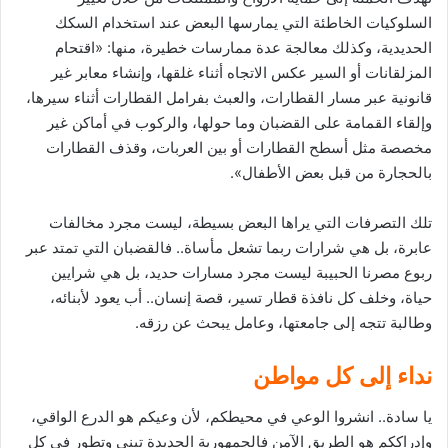
السلوكيات الخاطئة التي يمارسها البعض عند استخدام السكك
الحديدية، وكذلك معالجة عدة ممارسات خطيرة، منها: «اقتحام
المزلقانات أو السير عكس الاتجاه أثناء غلقها، وإنشاء معابر غير
قانونية عبر مسار القطارات، والعبث بفرامل القطارات أثناء سيرها،
وإلقاء القمامة على القضبان وما حولها، والركوب في أماكن غير
مخصصة مثل أسطح القطارات أو بين العربات، وقذف القطارات
بالحجارة من قبل بعض الأطفال».
تلك التصرفات التي يراها البعض بسيطة، ليست مجرد مخالفات
عابرة، بل هي شرارات ربما تشعل مأساة.. فالقضبان التي تمتد عبر
ربوع مصرنا الحبيبة ليست مجرد مسارات حديد، بل هي شرايين
حياة، وخلف كل نافذة قطار تسير، قصة إنسان.. أب يعود لأبنائه،
وطالبة تتجه إلى جامعتها، وعامل يبحث عن رزقه.
نداء إلى كل مواطن
يا سادة.. انشروا الوعي في محيطكم، لأن وعيكم هو الدرع الواقي،
وإدراككم هو الطريق الآمن فالجمهورية الجديدة تبني وتطور في كل