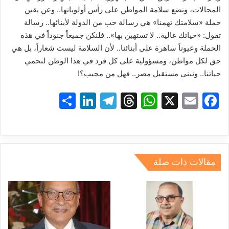
المجالات، وتضع سلامة المواطن على رأس أولوياتها.. وعن يقين
حملة «سلامتك تهمنا» هي رسالة حب من الدولة لأبنائها.. رسالة
تقول: «حياتك غالية.. لا تستهين بها».. فلنكن جميعاً جنوداً في هذه
الحملة وعيوناً ساهرة على أبنائنا.. لأن السلامة ليست شعاراً، بل هي
حق لكل مواطن، ومسؤولية على كل فرد في هذا الوطن لنحمي
حياتنا.. ونبني مستقبل مصر.. فهل من مجيب؟!
S
Li
T
T
W
X
E
F
h
n
el
hr
h
m
a
ar
k
e
e
at
ai
c
e
e
gr
a
s
l
e
dI
a
d
A
b
مقالات ذات صلة
n
m
s
p
o
p
o
k