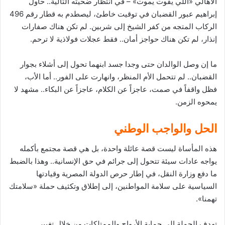
الأهالي «اللي يفوت يموت» – في انتظار ضحيته التالية.. حاول
إبراهيم عبور القضبان في توقيت خاطئ، ليصطدم به قطار رقم 496
الركاب المتجه من كفر الشيخ إلى شربين. لم تكن هناك صفارات
إنذار، لم تكن هناك حواجز أمان.. فقط عجلات فولاذية لا ترحم.
ما إن وصل الوالدان حتى وجدا جسد ابنهما تحول إلى أشلاء بجوار
القضبان.. لم تتحمل الأم المنظر، وانهارت على الفور.. أما الأب،
فظل واقفاً في صمت، عاجزاً عن الكلام، عاجزاً عن البكاء.. مشهد لا
يمحوه الزمن.
الحل والواجب الوطني
هذه المأساة ليست قصة عائلة واحدة، بل هي قصة مجتمع بأكمله
يواجه عادات سيئة تتحول إلى جرائم في حق الإنسانية.. وهذا بالضبط
ما دفع وزارة النقل، في إطار حرص الدولة المصرية وقيادتها
السياسية على سلامة المواطنين، إلى إطلاق وتكثيف حملة «سلامتك
تهمنا».
تهدف الحملة إلى حماية الأرواح والممتلكات من خلال تغيير