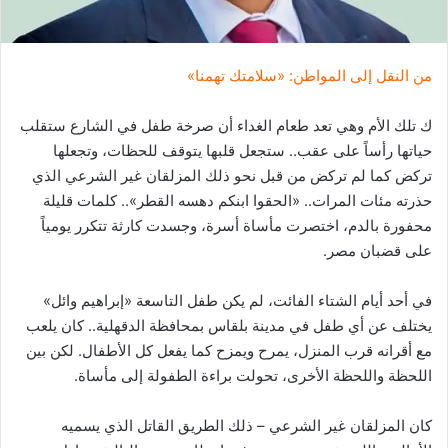
ر
و
ن
من النقل إلى المواطن: «سلامتك تهمنا»
ي
ا
ك تلك الأم وهي تعد طعام الغداء أن صرخة طفل في الشارع ستقلب
حياتها رأساً على عقب.. ستجعل قلبها يتوقف للحظات، وتجعلها
تركض كما لم تركض من قبل نحو ذلك المزلقان غير الشرعي الذي
حذرته مئات المرات.. «الحقوا ابنكم دهسه القطر».. كلمات قليلة
محفورة بالدم، اختصرت مأساة أسرة، وجسدت كارثة تتكرر يومياً
على قضبان مصر.
في أحد أيام الشتاء الفائت، لم يكن طفل التاسعة «إبراهيم وائل»
يختلف عن أي طفل في مدينة بلقاس بمحافظة الدقهلية.. كان يلعب
مع أقرانه قرب المنزل، يمرح ويمزح كما يفعل كل الأطفال. لكن بين
اللحظة واللحظة الأخرى، تحولت براءة الطفولة إلى مأساة.
كان المزلقان غير الشرعي – ذلك الطريق القاتل الذي يسميه