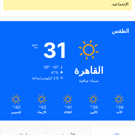
الإجتماعية.
الطقس
31
℃
القاهرة
38º - 30º
47%
2.8 كيلومتر/ساعة
سماء صافية
40
42
41
39
38
℃
℃
℃
℃
℃
الأحد
الأثنين
الثلاثاء
الأربعاء
الخميس