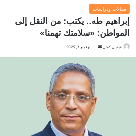
مقالات ودراسات
إبراهيم طه.. يكتب: من النقل إلى
المواطن: «سلامتك تهمنا»
فيفيان كمال
أ
نوفمبر 3, 2025
ر
س
ل
ب
ر
ي
د
ا
إ
ل
ك
ت