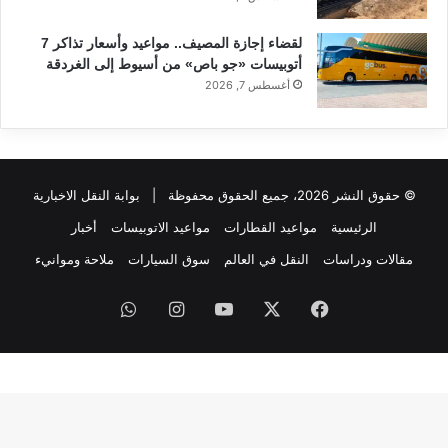
لقضاء إجازة المصيف.. مواعيد وأسعار تذاكر 7
أتوبيسات «جو باص» من أسيوط إلى الغردقة
أغسطس 7, 2026
© حقوق النشر 2026، جميع الحقوق محفوظة |
بوابة النقل الاخبارية
الرئيسية
مواعيد القطارات
مواعيد الاتوبيسات
أخبار
مقالات ودراسات
النقل في العالم
سوق السيارات
ملاحة وموانيء
فيسبوك
‫X
‫YouTube
انستقرام
واتساب