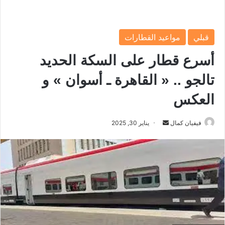
قبلي
مواعيد القطارات
أسرع قطار على السكة الحديد
تالجو .. « القاهرة ـ أسوان » و
العكس
فيفيان كمال
أ
يناير 30, 2025
ر
س
ل
ب
ر
ي
د
ا