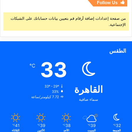
Follow Us
من صفحة إعدادات إضافة أرقام قم بتعيين بيانات حساباتك على الشبكات
الإجتماعية.
الطقس
33
℃
القاهرة
33º - 29º
33%
7.72 كيلومتر/ساعة
سماء صافية
41
39
38
39
32
℃
℃
℃
℃
℃
الجمعة
السبت
الأحد
الأثنين
الثلاثاء