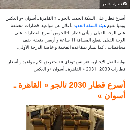
إ
قطارات تالجو
ل
ك
أسرع قطار على السكة الحديد تالجو .. « القاهرة ـ أسوان »و العكس
ت
يوميا تقوم
هيئة السكة الحديد
بأعلان عن مواعيد قطارات مختلفة
ر
على الوجة القبلى و يأتى قطار التالجومن أسرع القطارات على
و
الوجة القبلى يقطع المسافة 11 ساعة و أربعين دقيقة يقف
ن
محافظات ،
كما
يمتاز
بمقاعده
الفخمة
و خاصة
الدرجة
الأولي
.
ي
ا
بوابة النقل الإخبارية «ترانس توداى » تستعرض لكم مواعيد و أسعار
قطارات 2030 -2031 « القاهرة ـ أسوان »و العكس
أسرع قطار 2030 تالجو « القاهرة ـ
أسوان »