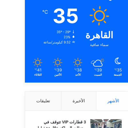
35
℃
القاهرة
35º - 29º
23%
9.52 كيلومتر/ساعة
سماء صافية
41
39
38
39
35
℃
℃
℃
℃
℃
الجمعة
السبت
الأحد
الأثنين
الثلاثاء
الأشهر
الأخيرة
تعليقات
3 قطارات VIP تتوقف في
محطات المراكز خلال تشغيلها