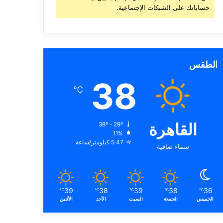
حساباتك على الشبكات الإجتماعية.
الطقس
38
℃
القاهرة
38º - 29º
11%
5.47 كيلومتر/ساعة
سماء صافية
39
38
39
38
36
℃
℃
℃
℃
℃
الخميس
الجمعة
السبت
الأحد
الأثنين