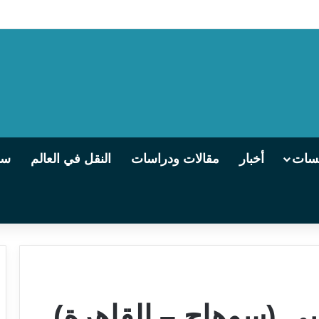
يسات
أخبار
مقالات ودراسات
النقل في العالم
سو
سي (سوهاج – القاهرة)