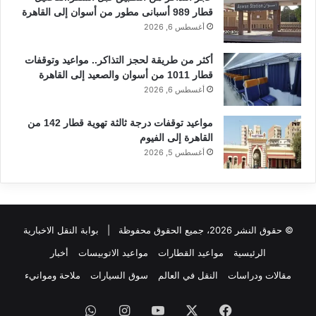
قطار 989 أسبانى مطور من أسوان إلى القاهرة
أغسطس 6, 2026
أكثر من طريقة لحجز التذاكر.. مواعيد وتوقفات
قطار 1011 من أسوان والصعيد إلى القاهرة
أغسطس 6, 2026
مواعيد توقفات درجة ثالثة تهوية قطار 142 من
القاهرة إلى الفيوم
أغسطس 5, 2026
© حقوق النشر 2026، جميع الحقوق محفوظة |
بوابة النقل الاخبارية
الرئيسية
مواعيد القطارات
مواعيد الاتوبيسات
أخبار
مقالات ودراسات
النقل في العالم
سوق السيارات
ملاحة وموانيء
فيسبوك
‫X
‫YouTube
انستقرام
واتساب