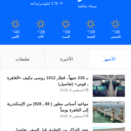
2.79 كيلومتر/ساعة
سماء صافية
40
38
39
39
38
℃
℃
℃
℃
℃
الخميس
الجمعة
السبت
الأحد
الأثنين
الأشهر
الأخيرة
تعليقات
بـ 230 جنيهاً.. قطار 1012 روسى مكيف «القاهرة
ـ قوص» (تفاصيل)
أغسطس 6, 2026
مواعيد أسبانى مطور ( 88 ـ 928) من الإسكندرية
إلى القاهرة يومياً
أغسطس 6, 2026
حجز التذاكر من التطبيق قبل السفر..تفاصيل