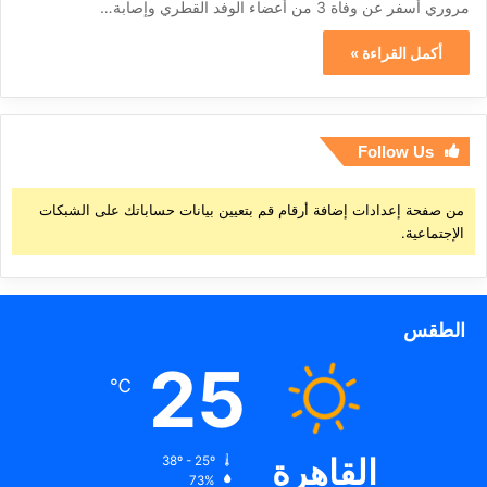
مروري أسفر عن وفاة 3 من أعضاء الوفد القطري وإصابة…
أكمل القراءة »
Follow Us
من صفحة إعدادات إضافة أرقام قم بتعيين بيانات حساباتك على الشبكات
الإجتماعية.
الطقس
25
℃
القاهرة
38º - 25º
73%