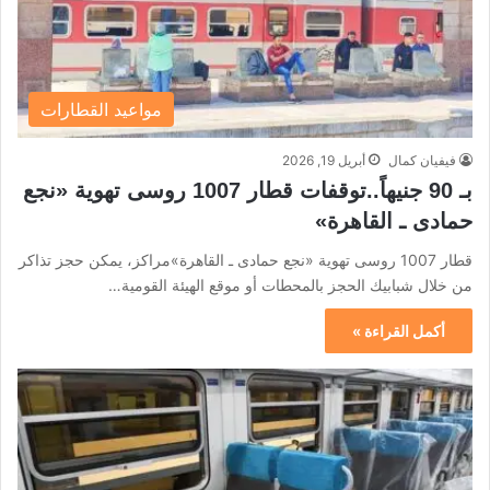
مواعيد القطارات
فيفيان كمال
أبريل 19, 2026
بـ 90 جنيهاً..توقفات قطار 1007 روسى تهوية «نجع
حمادى ـ القاهرة»
قطار 1007 روسى تهوية «نجع حمادى ـ القاهرة»مراكز، يمكن حجز تذاكر
من خلال شبابيك الحجز بالمحطات أو موقع الهيئة القومية…
أكمل القراءة »