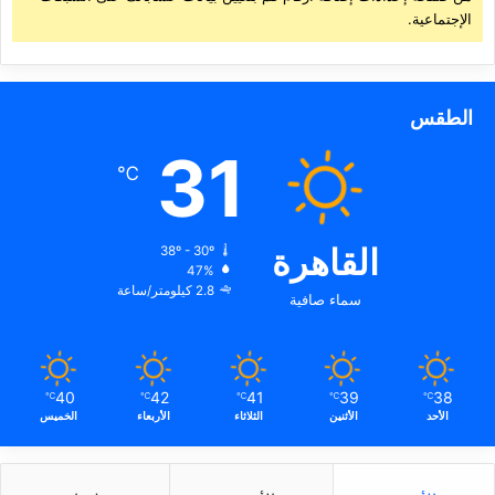
الإجتماعية.
الطقس
31
℃
القاهرة
38º - 30º
47%
2.8 كيلومتر/ساعة
سماء صافية
40
42
41
39
38
℃
℃
℃
℃
℃
الأحد
الأثنين
الثلاثاء
الأربعاء
الخميس