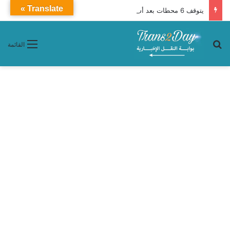
Translate »
يتوقف 6 محطات بعد أسيوط.. تفاصيل قطار 927 أبوالهول إلى الإسكندرية
بحث عن
القائمة