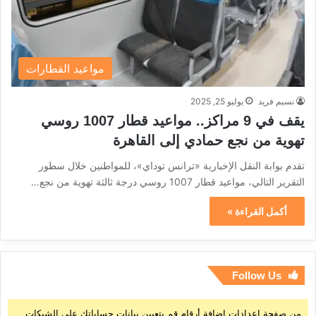
مواعيد القطارات
نسيم فريد
يوليو 25, 2025
يقف في 9 مراكز.. مواعيد قطار 1007 روسي
تهوية من نجع حمادي إلى القاهرة
تقدم بوابة النقل الإخبارية «ترانس توداي»، للمواطنين خلال سطور
التقرير التالي، مواعيد قطار 1007 روسي درجة ثالثة تهوية من نجع…
أكمل القراءة »
Follow Us
من صفحة إعدادات إضافة أرقام قم بتعيين بيانات حساباتك على الشبكات