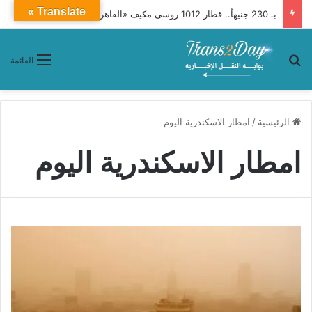
Translate »
بـ 230 جنيهاً.. قطار 1012 روسى مكيف «القاهرة ـ قوص» (تفاصيل)
بحث عن
القائمة
الرئيسية
/
امطار الاسكندرية اليوم
امطار الاسكندرية اليوم