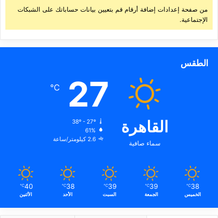
من صفحة إعدادات إضافة أرقام قم بتعيين بيانات حساباتك على الشبكات
الإجتماعية.
الطقس
27
℃
القاهرة
38º - 27º
61%
2.6 كيلومتر/ساعة
سماء صافية
40
38
39
39
38
℃
℃
℃
℃
℃
الخميس
الجمعة
السبت
الأحد
الأثنين