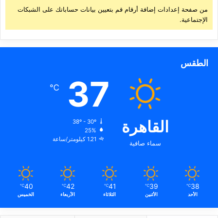
من صفحة إعدادات إضافة أرقام قم بتعيين بيانات حساباتك على الشبكات
الإجتماعية.
الطقس
37
℃
القاهرة
38º - 30º
25%
1.21 كيلومتر/ساعة
سماء صافية
40
42
41
39
38
℃
℃
℃
℃
℃
الأحد
الأثنين
الثلاثاء
الأربعاء
الخميس