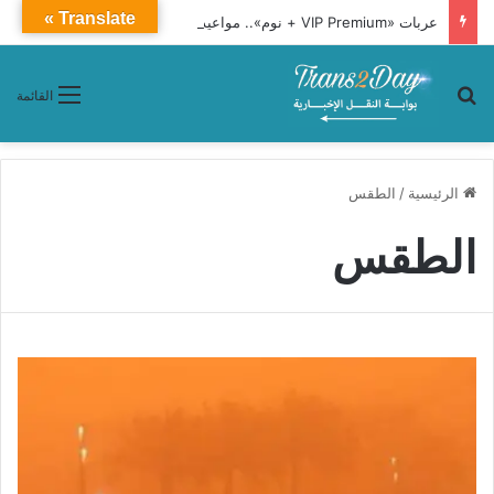
Translate »
عربات «VIP Premium + نوم».. مواعيد وأسعار تذاكر قطار 1091 من أسوان إلى القاهرة
بحث عن
القائمة
الرئيسية
/
الطقس
الطقس