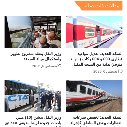
dI
a
d
A
b
مقالات ذات صلة
n
m
s
p
o
p
o
k
السكة الحديد: تعديل مواعيد
وزير النقل يتفقد مشروع تطوير
قطاري 603 و 604 ركاب ( بنها /
واستكمال ميناء السخنة
منوف) بداية من السبت المقبل
أغسطس 6, 2026
أغسطس 6, 2026
السكة الحديد: تخفيض سرعات
وزير النقل يدشن (10) ميني
القطارات ببعض المناطق كإجراء
باصات جديدة لربط مدينتي «حدائق