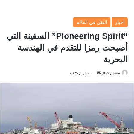
أخبار
النقل في العالم
“Pioneering Spirit” السفينة التي
أصبحت رمزا للتقدم في الهندسة
البحرية
فيفيان كمال
أ
يناير 1, 2025
ر
س
ل
ب
ر
ي
د
ا