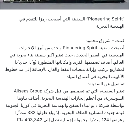
إ
ل
ك
“Pioneering Spirit” السفينة التي أصبحت رمزا للتقدم في
ت
الهندسة البحرية
ر
و
كتبت – شروق محمود :
ن
أصبحت سفينة Pioneering Spirit واحدة من أبرز الإنجازات
ي
الهندسية في العصر الحديث، حيث تعتبر أكبر سفينة بناء بحرية في
ا
العالم. أضاف تصميمها الفريد وإمكاناتها المتطورة بُع ًدا جدي ًدا
لمشاريع تركيب وإزالة منصات النفط والغاز، بالإضافة إلى مد خطوط
الأنابيب البحرية في أعماق المياه.
تفاصيل عن السفينة:
تعتبر السفينة، التي تم تصميمها من قبل شركة Allseas Group
السويسرية، من أعظم إنجازات الهندسة البحرية. أضاف بناؤها
بواسطة شركة دايو لبناء السفن والهندسة البحرية في كوريا الجنوبية
قيمة جديدة لمشاريع الطاقة البحرية، إذ يبلغ طولها 382 مت ًرا
وعرضها 124 مت ًرا، بحمولة إجمالية تصل إلى 403,342 طنًا.