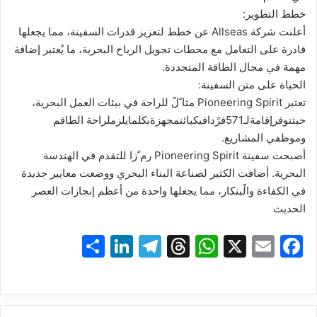
خطط التطوير:
أعلنت شركة Allseas عن خطط لتعزيز قدرات السفينة، مما يجعلها
قادرة على التعامل مع محطات تحويل الرياح البحرية، ما يُعتبر إضافة
مهمة في مجال الطاقة المتجددة.
الحياة على متن السفينة:
تعتبر Pioneering Spirit مثا ًلً للراحة في بيئات العمل البحرية،
حيثتوفرإقامةلـ571فرًدافيكبائنمجهزةبكلمايلزملراحة الطاقم
وموظفي المشاريع.
أصبحت سفينة Pioneering Spirit رم ًزا للتقدم في الهندسة
البحرية. أضافت الكثير لصناعة البناء البحري ووضعت معايير جديدة
في الكفاءة والًبتكار، مما يجعلها واحدة من أعظم إنجازات العصر
الحديث
S
Li
T
T
W
X
E
F
h
n
el
hr
h
m
a
ar
k
e
e
at
ai
c
e
e
gr
a
s
l
e