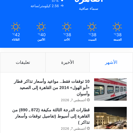
57%
2.56 كيلومتر/ساعة
سماء صافية
42
40
38
38
38
℃
℃
℃
℃
℃
الجمعة
السبت
الأحد
الأثنين
الثلاثاء
الأشهر
الأخيرة
تعليقات
10 توقفات فقط.. مواعيد وأسعار تذاكر قطار
«أبو الهول» 2014 من القاهرة إلى الصعيد
وأسوان
أغسطس 7, 2026
قطارات الدرجة الثالثة مكيفة (872 ـ 890) من
القاهرة إلى أسيوط (تفاصيل توقفات وأسعار
تذاكر )
أغسطس 7, 2026