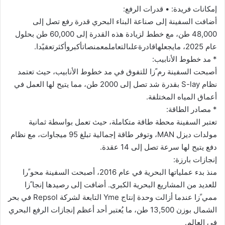
إمكانات فريدة: • قدرات الرفع:
أضافت السفينة إلى صناعة البناء البحري قدرة رفع تصل إلى
48,000 طن، مع خطط لزيادة هذه القدرة إلى 60,000 طن بحلول
عام 2025، مايجعلهاقادرةعلىالتعاملمعمنصاتأكبروأكثرتعقيًدا.
* مد خطوط الأنابيب:
أصبحت السفينة رم ًزا للتفوق في مد خطوط الأنابيب، حيث تعتمد
نظام S-lay بقدرة شد تصل إلى 2000 طن، مما يتيح لها العمل في
أعماق المياه المختلفة.
* مصادر الطاقة:
تعتبر السفينة محطة طاقة متكاملة، حيث تعمل بواسطة ثمانية
مولدات ديزل MAN، وتوفر طاقة إجمالية تبلغ 95 ميجاوات، مع نظام
دفع يتيح لها سرعة تصل إلى 14 عقدة.
إنجازات بارزة:
منذ بدء عملياتها البحرية في عام 2016، أصبحت السفينة محو ًرا
للعديد من المشاريع البحرية الكبرى. أضافت إلى رصيدها إنجا ًزا
ممي ًزا عندما أزالت وحدة إنتاج Yme التابعة لشركة Repsol في بحر
الشمال بوزن 13,500 طن، ما يُعتبر أحد أعظم إنجازات الرفع البحري
في العالم.