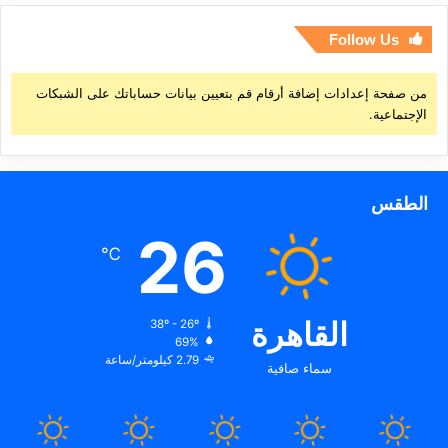
Follow Us
من صفحة إعدادات إضافة أرقام قم بتعيين بيانات حساباتك على الشبكات
الإجتماعية.
الطقس
26
℃
القاهرة
38º - 26º
69%
2.79 كيلومتر/ساعة
سماء صافية