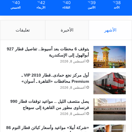
40
42
40
39
38
℃
℃
℃
℃
℃
الأحد
الأثنين
الثلاثاء
الأربعاء
الخميس
الأشهر
الأخيرة
تعليقات
يتوقف 6 محطات بعد أسيوط.. تفاصيل قطار 927
أبوالهول إلى الإسكندرية
أغسطس 8, 2026
أول مركز نجع حمادى..قطار 2010 VIP ـ
Premium محافظات «القاهرة ـ أسوان»
أغسطس 8, 2026
يصل منتصف الليل .. مواعيد توقفات قطار 990
فرنساوى مطور من القاهرة إلى سوهاج
أغسطس 8, 2026
«شركة أبيلا» مواعيد وأسعار كبائن قطار النوم 86