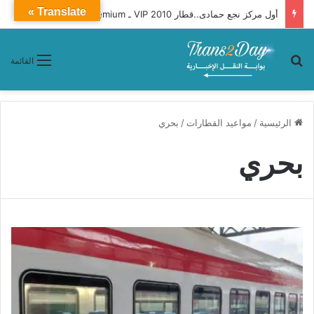
Translate »
أول مركز نجع حمادى..قطار 2010 VIP ـ Premium محافظات «القاهرة ـ أسوان»
بحث عن
القائمة
الرئيسية
/
مواعيد القطارات
/
بحري
بحري