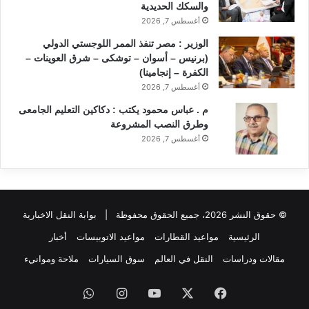
والسكك الحديدية
أغسطس 7, 2026
الوزير : مصر تنفذ الممر اللوجستي الدولي
(برنيس – أسوان – توشكى – شرق العوينات –
الكفرة – إنجامينا)
أغسطس 7, 2026
م . عباس محمود يكتب : دكاكين التعليم الجامعى
وطرق النصب المشروعة
أغسطس 7, 2026
© حقوق النشر 2026، جميع الحقوق محفوظة |
بوابة النقل الاخبارية
الرئيسية
مواعيد القطارات
مواعيد الاتوبيسات
أخبار
مقالات ودراسات
النقل في العالم
سوق السيارات
ملاحة وموانيء
فيسبوك
‫X
‫YouTube
انستقرام
واتساب