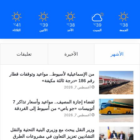
41
39
38
39
38
℃
℃
℃
℃
℃
الجمعة
السبت
الأحد
الأثنين
الثلاثاء
الأشهر
الأخيرة
تعليقات
من الإسماعيلية لأسيوط.. مواعيد وتوقفات قطار
رقم 186 «درجة ثالثة مكيفة»
أغسطس 7, 2026
لقضاء إجازة المصيف.. مواعيد وأسعار تذاكر 7
أتوبيسات «جو باص» من أسيوط إلى الغردقة
أغسطس 7, 2026
وزير النقل يبحث مع وزيري البنية التحتية والنقل
التشاديين تعزيز التعاون في مشروعات الطرق