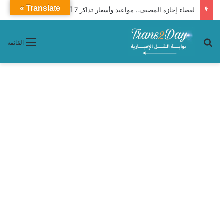
Translate »
لقضاء إجازة المصيف.. مواعيد وأسعار تذاكر 7 أتوبيسات «جو باص» من أسيوط إلى الغردقة
بحث عن
القائمة