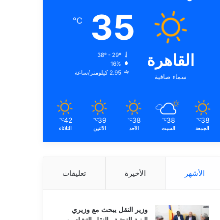
35
℃
القاهرة
38º - 29º
16%
2.95 كيلومتر/ساعة
سماء صافية
42
39
38
38
38
℃
℃
℃
℃
℃
الجمعة
السبت
الأحد
الأثنين
الثلاثاء
الأشهر
الأخيرة
تعليقات
وزير النقل يبحث مع وزيري
البنية التحتية والنقل التشاديين