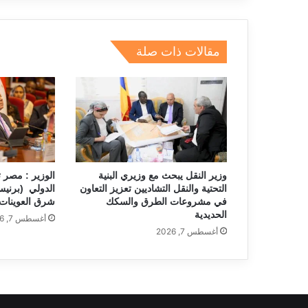
e
e
gr
a
s
l
e
dI
a
d
A
b
مقالات ذات صلة
n
m
s
p
o
p
o
k
وزير النقل يبحث مع وزيري البنية
الوزير : مصر 
التحتية والنقل التشاديين تعزيز التعاون
الدولي (برني
في مشروعات الطرق والسكك
شرق العوينات –
الحديدية
أغسطس 7, 2026
أغسطس 7, 2026