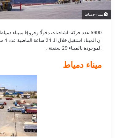
ميناء-دمياط
5690 عدد حركة الشاحنات دخولًا وخروجًا بميناء دمياط ، أعلن المركز الإعلامي لهيئة
الموجودة بالميناء 29 سفينة .
ميناء دمياط