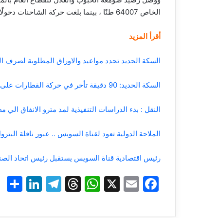
الخاص 64007 طنًا ، بينما بلغت حركة الشاحنات دخولًا وخروجًا عدد 5690 حركة .
أقرأ المزيد
السكة الحديد تحدد مواعيد والاوراق المطلوبة لصرف ا
السكة الحديد: 90 دقيقة تأخر في حركة القطارات على خط «بنها / بورسعيد» (تفاصيل)
النقل : بدء الدراسات التنفيذية لمد مترو الانفاق الي م
الملاحة الدولية تعود لقناة السويس .. عبور ناقلة البترول CHRYSALIS في رحلتها الأولى منذ يوليو الم
رئيس اقتصادية قناة السويس يستقبل رئيس اتحاد الصناعات ا
S
Li
T
T
W
X
E
F
h
n
el
hr
h
m
a
r
k
e
e
at
ai
c