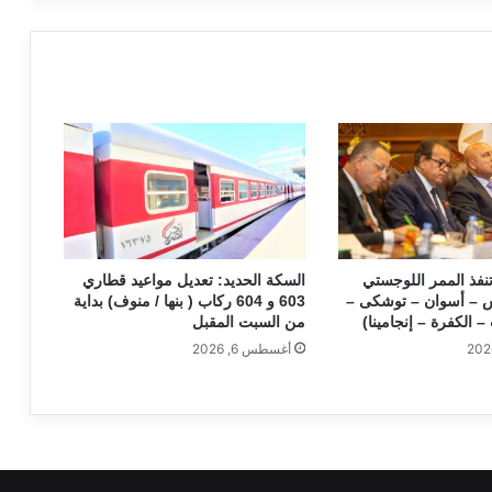
تنفذ الممر اللوجستي
السكة الحديد: تعديل مواعيد قطاري
س – أسوان – توشكى –
603 و 604 ركاب ( بنها / منوف) بداية
 الكفرة – إنجامينا)
من السبت المقبل
أغسطس 6, 2026