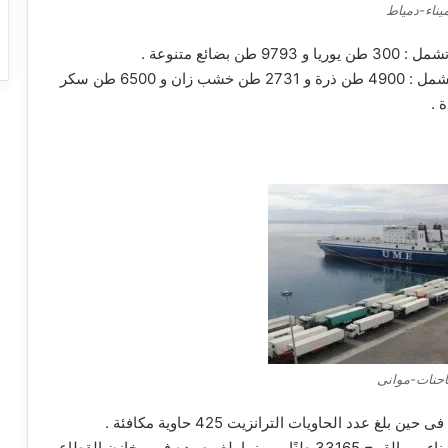
يناء-دمياط
كما بلغت حركة الوارد من البضائع العامة 48525 طن تشمل : 4900 طن ذرة و 2731 طن خشب زان و 6500 طن سكر
حنات-موانى
ووصل رصيد صومعة الحبوب والغلال للقطاع العام بالميناء من القمح 33165 طنًا … بينما بلغ رصيده في مخازن القطاع