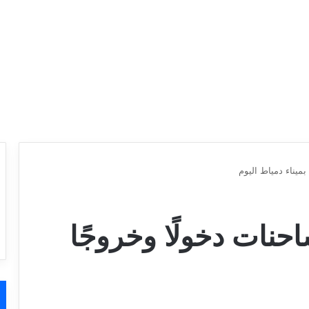
شاحنات دخولًا وخروجًا