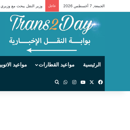
الجمعة, 7 أغسطس 2026
عاجل
الوزير : مصر تنفذ الممر ا
الرئيسية
مواعيد القطارات
مواعيد الاتوب
‫X
فيسبوك
‫YouTube
انستقرام
واتساب
بحث عن