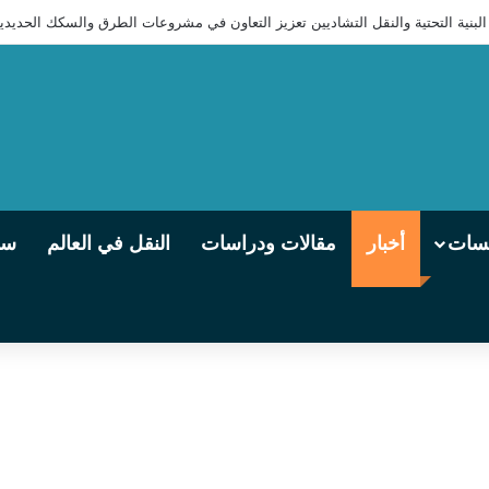
للوجستي الدولي (برنيس – أسوان – توشكى – شرق العوينات – الكفرة – إنجامينا)
يسات
أخبار
مقالات ودراسات
النقل في العالم
سو