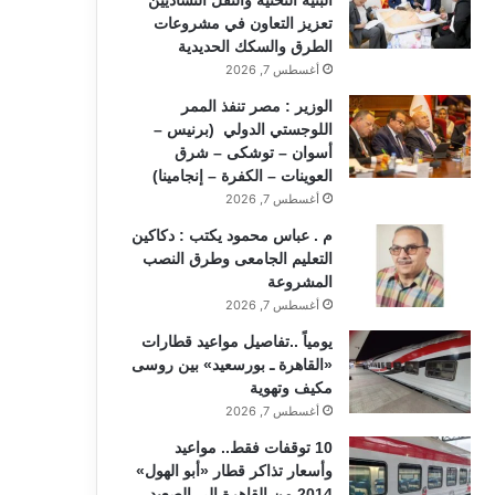
تعزيز التعاون في مشروعات
الطرق والسكك الحديدية
أغسطس 7, 2026
الوزير : مصر تنفذ الممر
اللوجستي الدولي (برنيس –
أسوان – توشكى – شرق
العوينات – الكفرة – إنجامينا)
أغسطس 7, 2026
م . عباس محمود يكتب : دكاكين
التعليم الجامعى وطرق النصب
المشروعة
أغسطس 7, 2026
يومياً ..تفاصيل مواعيد قطارات
«القاهرة ـ بورسعيد» بين روسى
مكيف وتهوية
أغسطس 7, 2026
10 توقفات فقط.. مواعيد
وأسعار تذاكر قطار «أبو الهول»
2014 من القاهرة إلى الصعيد