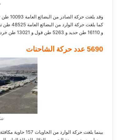
م
وقد بلغت حركة الصادر من البضائع العامة 10093 طن تشمل : 300 طن يوريا و 9793 طن بضائع متنوعة .
و 16110 طن حديد و 5263 طن فول و 13021 طن خردة .
5690 عدد حركة الشاحنات
شا
بينما بلغت حركة الوارد من الحاويات 157 حاوية مكافئة فى حين بلغ عدد الحاويات الترانزيت 425 حاوية مكافئة .