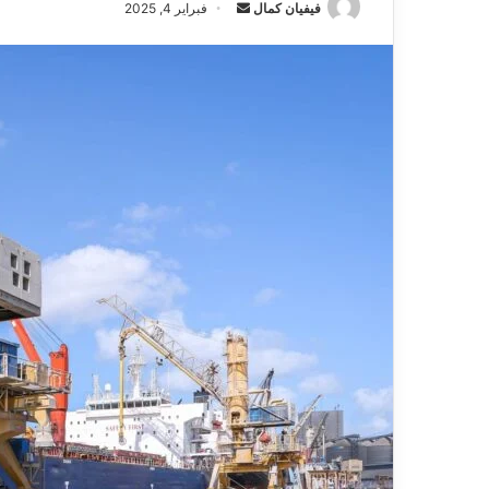
فيفيان كمال
أ
فبراير 4, 2025
ر
س
ل
ب
ر
ي
د
ا
إ
ل
ك
ت
ر
و
ن
ي
ا