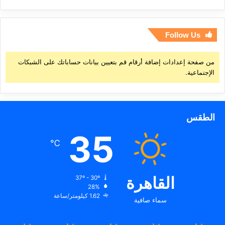
Follow Us
من صفحة إعدادات إضافة أرقام قم بتعيين بيانات حساباتك على الشبكات
الإجتماعية.
الطقس
35
℃
القاهرة
37º - 30º
28%
1.62 كيلومتر/ساعة
سماء صافية