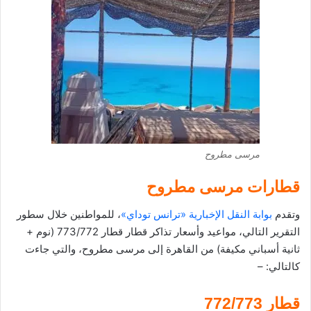
مرسى مطروح
قطارات مرسى مطروح
وتقدم
بوابة النقل الإخبارية «ترانس توداي»
، للمواطنين خلال سطور
التقرير التالي، مواعيد وأسعار تذاكر قطار قطار 773/772 (نوم +
ثانية أسباني مكيفة) من القاهرة إلى مرسى مطروح، والتي جاءت
كالتالي: –
قطار 772/773