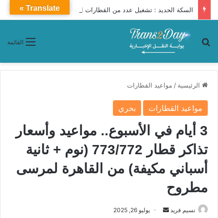
Translate »
السكة الحديد : تشغيل عدد من القطارات الإضافية بين القاهرة وأسيوط والعكس يوميا خلال المدة من 12 – 22 / 8 / 2026
بحث عن
القائمة
الرئيسية
/
مواعيد القطارات
مواعيد القطارات
بحري
3 أيام في الأسبوع.. مواعيد وأسعار
تذاكر قطار 773/772 (نوم + ثانية
أسباني مكيفة) من القاهرة لمرسى
مطروح
نسيم فريد
أ
يوليو 26, 2025