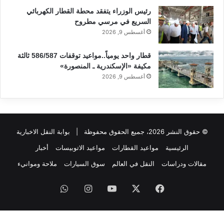
رئيس الوزراء يتفقد محطة القطار الكهربائي
السريع في مرسي مطروح
أغسطس 9, 2026
قطار واحد يومياً..مواعيد توقفات 586/587 ثالثة
مكيفة «الإسكندرية ـ المنصورة»
أغسطس 9, 2026
© حقوق النشر 2026، جميع الحقوق محفوظة |
بوابة النقل الاخبارية
الرئيسية
مواعيد القطارات
مواعيد الاتوبيسات
أخبار
مقالات ودراسات
النقل في العالم
سوق السيارات
ملاحة وموانيء
فيسبوك
‫X
‫YouTube
انستقرام
واتساب