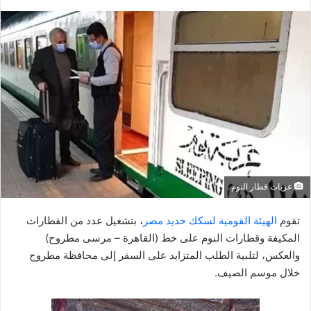
ر
س
ل
ب
ر
ي
د
ا
إ
ل
ك
عربات قطار النوم
ت
ر
تقوم
الهيئة القومية لسكك حديد مصر
، بتشغيل عدد من القطارات
و
المكيفة وقطارات النوم على خط (القاهرة – مرسى مطروح)
ن
والعكس، لتلبية الطلب المتزايد على السفر إلى محافظة مطروح
ي
خلال موسم الصيف.
ا