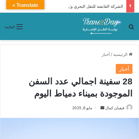
Translate »
الشركة القابضة للنقل البحري والبري تعلن إتاحة حجز رحلات شركات نقل الركاب التابعة لها إلكترونيًا عبر تطبيق «سهل»
بحث عن
القائمة
الرئيسية
/
أخبار
أخبار
28 سفينة اجمالي عدد السفن
الموجودة بميناء دمياط اليوم
فيفيان كمال
أ
مايو 6, 2025
ر
س
ل
ب