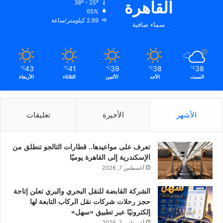
القاهرة
38º - 25º
65%
2.69 كيلومتر/ساعة
سماء صافية
43
41
39
38
38
℃
℃
℃
℃
℃
السبت
الأحد
الأثنين
الثلاثاء
الأربعاء
الأشهر
الأخيرة
تعليقات
تعرف على مواعيدها.. قطارات التالجو تنطلق من
الإسكندرية إلى القاهرة يوميًا
أغسطس 7, 2026
الشركة القابضة للنقل البحري والبري تعلن إتاحة
حجز رحلات شركات نقل الركاب التابعة لها
إلكترونيًا عبر تطبيق «سهل»
أغسطس 7, 2026