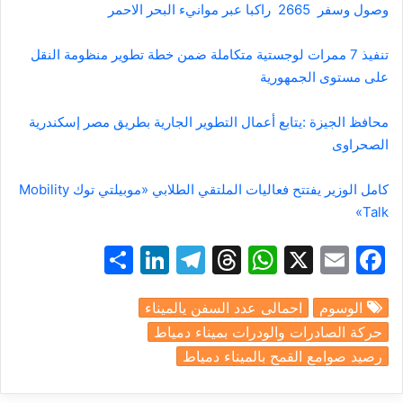
وصول وسفر 2665 راكبا عبر موانيء البحر الاحمر
تنفيذ 7 ممرات لوجستية متكاملة ضمن خطة تطوير منظومة النقل
على مستوى الجمهورية
محافظ الجيزة :يتابع أعمال التطوير الجارية بطريق مصر إسكندرية
الصحراوى
كامل الوزير يفتتح فعاليات الملتقي الطلابي «موبيلتي توك Mobility
Talk»
S
Li
T
T
W
X
E
F
h
n
el
hr
h
m
a
الوسوم
احمالى عدد السفن يالميناء
ar
k
e
e
at
ai
c
حركة الصادرات والودرات بميناء دمياط
e
e
gr
a
s
l
e
رصيد صوامع القمح بالميناء دمياط
dI
a
d
A
b