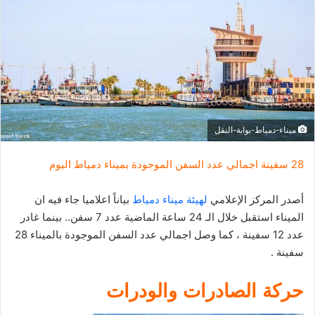
ر
ي
د
ا
إ
ل
ك
ميناء-دمياط-بوابة-النقل
ت
ر
28 سفينة اجمالي عدد السفن الموجودة بميناء دمياط اليوم
و
ن
أصدر المركز الإعلامي
لهيئة ميناء دمياط
بياناً اعلاميا جاء فيه ان
ي
الميناء استقبل خلال الـ 24 ساعة الماضية عدد 7 سفن.. بينما غادر
ا
عدد 12 سفينة ، كما وصل اجمالي عدد السفن الموجودة بالميناء 28
سفينة .
حركة الصادرات والودرات