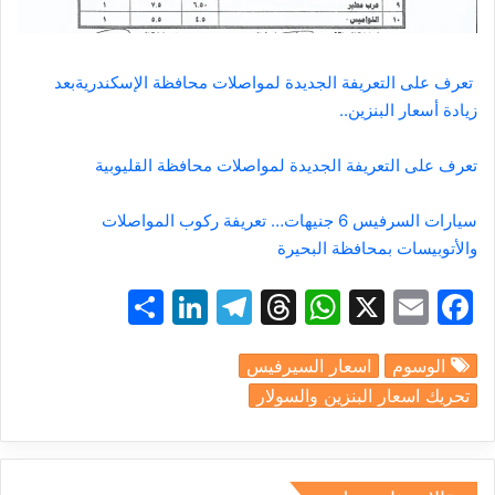
تعرف على التعريفة الجديدة لمواصلات محافظة الإسكندرية
بعد
زيادة أسعار البنزين..
تعرف على التعريفة الجديدة لمواصلات محافظة القليوبية
سيارات السرفيس 6 جنيهات…
تعريفة ركوب المواصلات
والأتوبيسات بمحافظة البحيرة
S
Li
T
T
W
X
E
F
h
n
el
hr
h
m
a
الوسوم
اسعار السيرفيس
ar
k
e
e
at
ai
c
تحريك اسعار البنزين والسولار
e
e
gr
a
s
l
e
dI
a
d
A
b
n
m
s
p
o