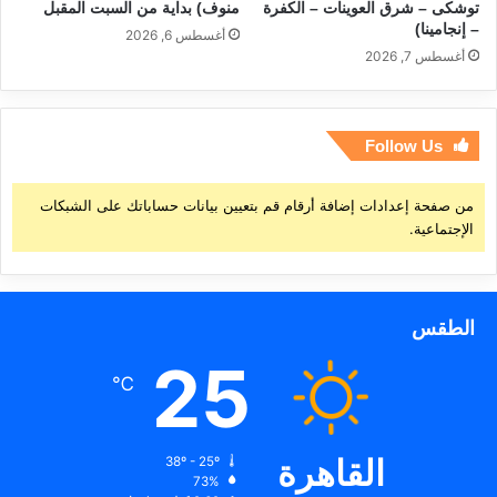
توشكى – شرق العوينات – الكفرة
منوف) بداية من السبت المقبل
– إنجامينا)
أغسطس 6, 2026
أغسطس 7, 2026
Follow Us
من صفحة إعدادات إضافة أرقام قم بتعيين بيانات حساباتك على الشبكات
الإجتماعية.
الطقس
25
℃
القاهرة
38º - 25º
73%