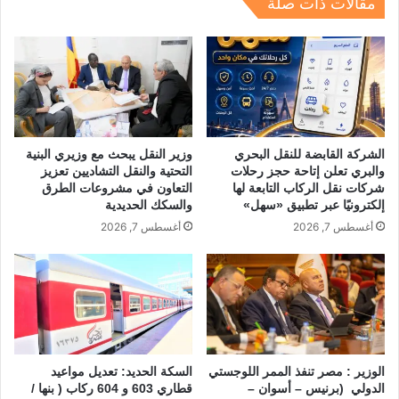
مقالات ذات صلة
p
o
k
الشركة القابضة للنقل البحري
وزير النقل يبحث مع وزيري البنية
والبري تعلن إتاحة حجز رحلات
التحتية والنقل التشاديين تعزيز
شركات نقل الركاب التابعة لها
التعاون في مشروعات الطرق
إلكترونيًا عبر تطبيق «سهل»
والسكك الحديدية
أغسطس 7, 2026
أغسطس 7, 2026
الوزير : مصر تنفذ الممر اللوجستي
السكة الحديد: تعديل مواعيد
الدولي (برنيس – أسوان –
قطاري 603 و 604 ركاب ( بنها /