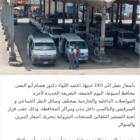
ل
ب
ر
ي
د
ا
إ
ل
ك
ت
ر
بأسعار تصل الي 240 جنيهًا..اعتمد
اللواء
دكتور
هشام
أبو النصر،
و
محافظ
أسيوط،
اليوم
الجمعة،
التعريفة
الجديدة
لأجرة
ن
المواصلات
الداخلية
والخارجية
بمختلف
وسائل
النقل
الجماعي
و
ي
السرفيس
والتاكسي
داخل
مدن
ومراكز
المحافظة،
وذلك
عقب
قرار
ا
لجنة
التسعير
التلقائي
للمنتجات
البترولية
بتحريك
أسعار
البنزين
والسولار
.
وتضمنت
التعريفة
الجديدة
داخل
مدينة
أسيوط
تحديد
أجرة
التاكسي