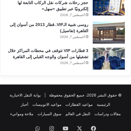
حجز رحلات شركات نقل الركاب التابعة لها
إلكترونيًا عبر تطبيق «سهل»
أغسطس 7, 2026
روسى شبية الـVIP..قطار 2013 من أسوان إلى
القاهرة (تفاصيل)
أغسطس 7, 2026
3 قطارات VIP تتوقف في محطات المراكز خلال
تشغيلها من أسوان والوجه القبلي إلى القاهرة
أغسطس 7, 2026
© حقوق النشر 2026، جميع الحقوق محفوظة |
بوابة النقل الاخبارية
الرئيسية
مواعيد القطارات
مواعيد الاتوبيسات
أخبار
مقالات ودراسات
النقل في العالم
سوق السيارات
ملاحة وموانيء
فيسبوك
‫X
‫YouTube
انستقرام
واتساب