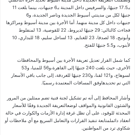
بـ
17.5
جنيهًا،
والسرفيس
داخل
المدينة
بـ
6
جنيهات،
بينما
بلغت
11
جنيهًا
لكل
من
مدينتي
أسيوط
الجديدة
وناصر
الجديدة،
و
6
جنيهات
داخل
كل
مدينة
منهما
.
أما
الأجرة
بين
مدينة
أسيوط
ومراكزها
فجاءت
كالتالي:
29
جنيهًا
لديروط،
22
للقوصية،
13
لمنفلوط
وأبوتيج،
18
لصدفا،
23
للغنايم،
13
لساحل
سليم،
18
للبداري،
10
لأبنوب،
و
5.5
جنيهًا
للفتح
.
كما
شمل
القرار
تعديل
تعريفة
الأجرة
بين
أسيوط
والمحافظات
الأخرى،
حيث
بلغت
240
جنيهًا
إلى
القاهرة،
و
56
للمنيا،
و
53
لسوهاج،
و
121
لقنا،
و
230
جنيهًا
للغردقة،
إلى
جانب
باقي
الأسعار
التي
تم
تحديدها
وفق
المسافات
المعتمدة
رسميًا
.
وأشار
المحافظ
إلى
أنه
تم
تشكيل
لجنة
فنية
تضم
ممثلين
من
المرور
والشئون
القانونية
والمواقف
لوضع
التعريفة
الجديدة
وفقًا
للأسعار
المحدثة
للوقود،
على
أن
تظل
غرفة
إدارة
الأزمات
والكوارث
في
حالة
انعقاد
دائم
لمتابعة
تنفيذ
القرارات
والتعامل
السريع
مع
أي
ملاحظات
أو
شكاوى
ترد
من
المواطنين
.