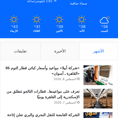
2.62 كيلومتر/ساعة
سماء صافية
43
41
39
38
38
℃
℃
℃
℃
℃
السبت
الأحد
الأثنين
الثلاثاء
الأربعاء
الأشهر
الأخيرة
تعليقات
«شركة أبيلا» مواعيد وأسعار كبائن قطار النوم 86
«القاهرة ـ أسوان»
أغسطس 8, 2026
تعرف على مواعيدها.. قطارات التالجو تنطلق من
الإسكندرية إلى القاهرة يوميًا
أغسطس 7, 2026
الشركة القابضة للنقل البحري والبري تعلن إتاحة