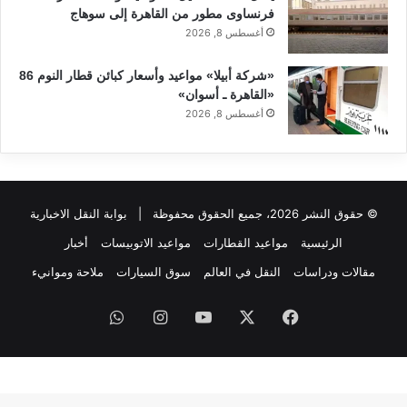
فرنساوى مطور من القاهرة إلى سوهاج
أغسطس 8, 2026
«شركة أبيلا» مواعيد وأسعار كبائن قطار النوم 86
«القاهرة ـ أسوان»
أغسطس 8, 2026
© حقوق النشر 2026، جميع الحقوق محفوظة |
بوابة النقل الاخبارية
الرئيسية
مواعيد القطارات
مواعيد الاتوبيسات
أخبار
مقالات ودراسات
النقل في العالم
سوق السيارات
ملاحة وموانيء
فيسبوك
‫X
‫YouTube
انستقرام
واتساب