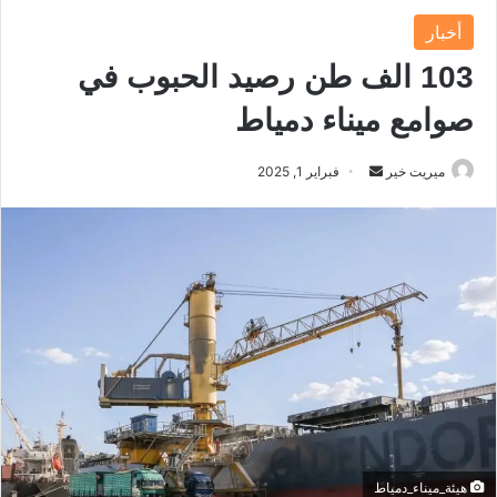
أخبار
103 الف طن رصيد الحبوب في
صوامع ميناء دمياط
ميريت خير
أ
فبراير 1, 2025
ر
س
ل
ب
ر
ي
د
ا
إ
ل
ك
هيئة_ميناء_دمياط
ت