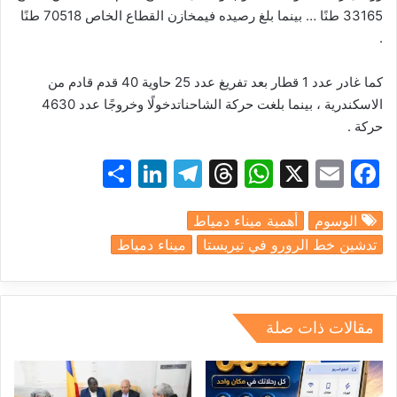
33165
طنًا
…
بينما
بلغ
رصيده
في
مخازن
القطاع
الخاص
70518
طنًا
.
كما
غادر
عدد
1
قطار
بعد
تفريغ
عدد
25
حاوية
40
قدم
قادم
من
الاسكندرية
،
بينما
بلغت
حركة
الشاحنات
دخولًا
وخروجًا
عدد
4630
حركة
.
S
Li
T
T
W
X
E
F
h
n
el
hr
h
m
a
الوسوم
أهمية ميناء دمياط
ar
k
e
e
at
ai
c
تدشين خط الرورو في تيريستا
ميناء دمياط
e
e
gr
a
s
l
e
dI
a
d
A
b
n
m
s
p
o
مقالات ذات صلة
p
o
k