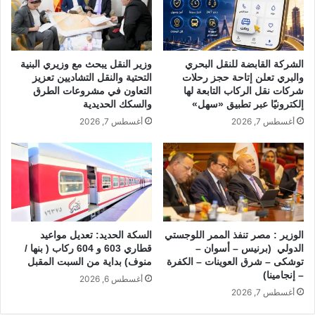
الشركة القابضة للنقل البحري
وزير النقل يبحث مع وزيري البنية
والبري تعلن إتاحة حجز رحلات
التحتية والنقل التشاديين تعزيز
شركات نقل الركاب التابعة لها
التعاون في مشروعات الطرق
إلكترونيًا عبر تطبيق «سهل»
والسكك الحديدية
أغسطس 7, 2026
أغسطس 7, 2026
الوزير : مصر تنفذ الممر اللوجستي
السكة الحديد: تعديل مواعيد
الدولي (برنيس – أسوان –
قطاري 603 و 604 ركاب ( بنها /
توشكى – شرق العوينات – الكفرة
منوف) بداية من السبت المقبل
– إنجامينا)
أغسطس 6, 2026
أغسطس 7, 2026