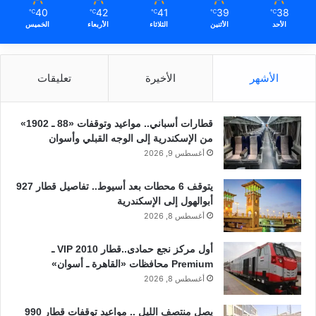
40
42
41
39
38
℃
℃
℃
℃
℃
الأحد
الأثنين
الثلاثاء
الأربعاء
الخميس
الأشهر
الأخيرة
تعليقات
قطارات أسباني.. مواعيد وتوقفات «88 ـ 1902»
من الإسكندرية إلى الوجه القبلي وأسوان
أغسطس 9, 2026
يتوقف 6 محطات بعد أسيوط.. تفاصيل قطار 927
أبوالهول إلى الإسكندرية
أغسطس 8, 2026
أول مركز نجع حمادى..قطار 2010 VIP ـ
Premium محافظات «القاهرة ـ أسوان»
أغسطس 8, 2026
يصل منتصف الليل .. مواعيد توقفات قطار 990