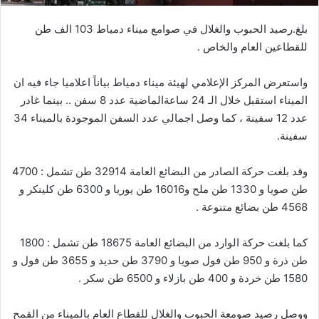
ر
بلغ
.
رصيد
الحبوب
والغلال
في
صوامع
ميناء
دمياط
103
الف
طن
و
للقطاعين
العام
والخاص
.
ن
ي
واستعرض
المركز
الإعلامي
لهيئة
ميناء
دمياط
بياناً
اعلاميا
جاء
فيه
ان
ا
الميناء
استقبل
خلال
الـ
24
ساعة
الماضية
عدد
8
سفن
..
بينما
غادر
عدد
12
سفينة
،
كما
وصل
اجمالي
عدد
السفن
الموجودة
بالميناء
34
سفينة
.
وقد
بلغت
حركة
الصادر
من
البضائع
العامة
32914
طن
تشمل
:
4700
طن
صويا
و
1330
طن
ملح
و
16016
طن
يوريا
و
6300
طن
كلينكر
و
4568
طن
بضائع
متنوعة
.
كما
بلغت
حركة
الوارد
من
البضائع
العامة
18675
طن
تشمل
:
1800
طن
ذرة
و
950
طن
فول
صويا
و
3790
طن
حديد
و
3655
طن
فول
و
1580
طن
خردة
و
400
طن
بازلاء
و
6500
طن
سكر
.
ووصل
رصيد
صومعة
الحبوب
والغلال
للقطاع
العام
بالميناء
من
القمح