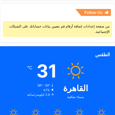
Follow Us
من صفحة إعدادات إضافة أرقام قم بتعيين بيانات حساباتك على الشبكات
الإجتماعية.
الطقس
31
℃
القاهرة
38º - 30º
47%
2.8 كيلومتر/ساعة
سماء صافية