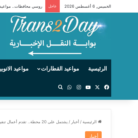
الخميس, 6 أغسطس 2026
عاجل
روسي محافظات.. مواعيد وتوقفات قطار 2012 «ثالثة
الرئيسية
مواعيد القطارات
مواعيد الاتوب
‫X
فيسبوك
‫YouTube
انستقرام
واتساب
بحث عن
الرئيسية
/
أخبار
/
يشتمل على 20 محطة.. تقدم أعمال تنفيذ المرحلة الأولى من مشروع مترو الإسكندرية
أخبار