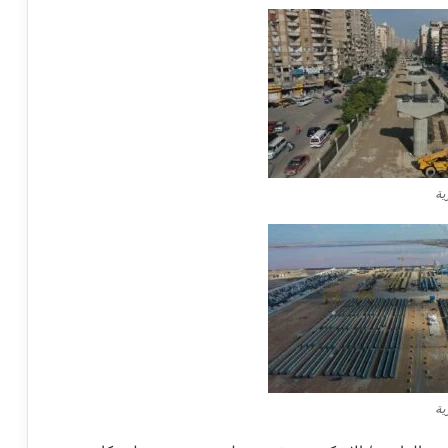
ية
ية