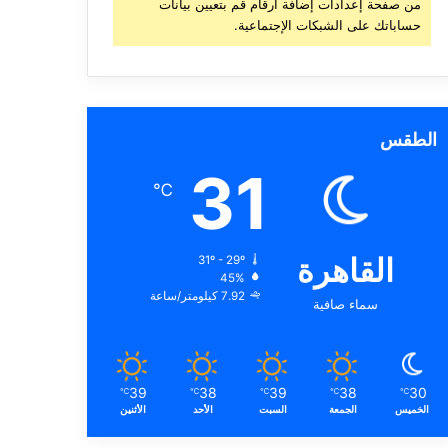
من صفحة إعدادات إضافة أرقام قم بتعيين بيانات
حساباتك على الشبكات الإجتماعية.
الطقس
31
℃
القاهرة
31º - 29º
45%
7.92 كيلومتر/ساعة
سماء صافية
39
38
39
38
30
℃
℃
℃
℃
℃
الخميس
الجمعة
السبت
الأحد
الأثنين