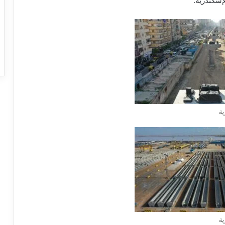
إسكندرية.
ية
ية