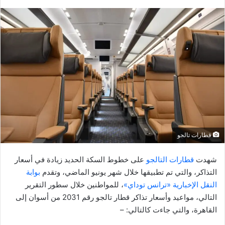
ر
س
ل
ب
ر
ي
د
ا
إ
ل
ك
قطارات تالجو
ت
ر
شهدت
قطارات التالجو
على خطوط السكة الحديد زيادة في أسعار
و
التذاكر، والتي تم تطبيقها خلال شهر يونيو الماضي، وتقدم
بوابة
ن
النقل الإخبارية «ترانس توداي»
، للمواطنين خلال سطور التقرير
ي
التالي، مواعيد وأسعار تذاكر قطار تالجو رقم 2031 من أسوان إلى
ا
القاهرة، والتي جاءت كالتالي: –