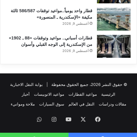
قطار واحد يومياً..مواعيد توقفات 586/587 ثالثة
مكيفة «الإسكندرية ـ المنصورة»
أغسطس 9, 2026
قطارات أسباني.. مواعيد وتوقفات «88 ـ 1902»
من الإسكندرية إلى الوجه القبلي وأسوان
أغسطس 9, 2026
© حقوق النشر 2026، جميع الحقوق محفوظة |
بوابة النقل الاخبارية
الرئيسية
مواعيد القطارات
مواعيد الاتوبيسات
أخبار
مقالات ودراسات
النقل في العالم
سوق السيارات
ملاحة وموانيء
فيسبوك
‫X
‫YouTube
انستقرام
واتساب