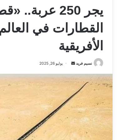
يجر 250 عربة.
القطارات في العالم 
الأفريقية
نسيم فريد
أ
يوليو 26, 2025
ر
س
ل
ب
ر
ي
د
ا
إ
ل