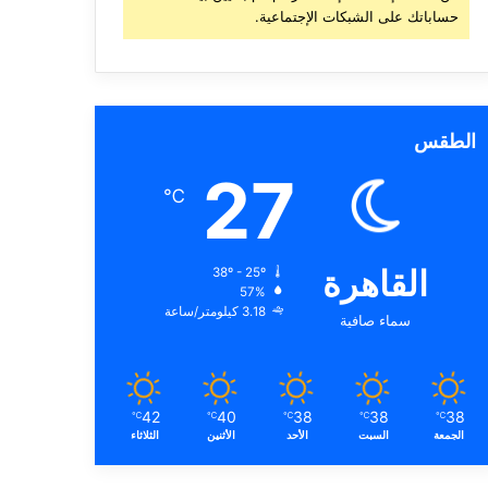
حساباتك على الشبكات الإجتماعية.
الطقس
27
℃
القاهرة
38º - 25º
57%
3.18 كيلومتر/ساعة
سماء صافية
42
40
38
38
38
℃
℃
℃
℃
℃
الجمعة
السبت
الأحد
الأثنين
الثلاثاء