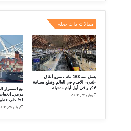
e
e
gr
a
s
l
e
dI
a
d
A
b
n
m
s
p
o
مقالات ذات صلة
p
o
k
يعمل منذ 163 عام.. مترو أنفاق
«لندن» الأقدم في العالم وقطع مسافة
6 كيلو في أول أيام تشغيله
مع استمرار ا
هرمز.. انخفا
يوليو 25, 2026
1% على خطوط الشرق الأقصى
يوليو 25, 2026