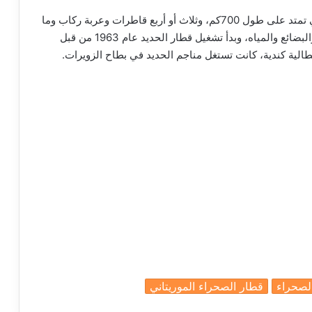
ويتكون من عدة معدات من ضمنها السكة الحديدية التي تمتد على طول 700كم، وثلاث أو أربع قاطرات وعربة ركاب وما
بين 200 و210 عربة بضائع، إضافة إلى نقل الأشخاص والبضائع والمياه، وبدأ تشغيل قطار الحديد عام 1963 من قبل
لية كندية، كانت تستغل مناجم الحديد في بطاح الزويرات.
لصحراء
قطار الصحراء الموريتاني
a