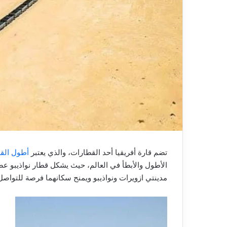
ك
ت
ر
و
ن
ي
ا
تضم قارة أفريقيا أحد القطارات، والذي يعتبر
أطول القط
الأطول والأبطأ في العالم، حيث يشكل قطار نواذيبو عص
مدينتي ازويرات ونواذيبو ويمنح سكانهما فرصة للتواصل والسفر، ويبلغ ط