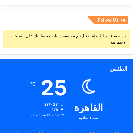
Follow Us
من صفحة إعدادات إضافة أرقام قم بتعيين بيانات حساباتك على الشبكات
الإجتماعية.
الطقس
25
℃
القاهرة
38º - 25º
57%
2.56 كيلومتر/ساعة
سماء صافية