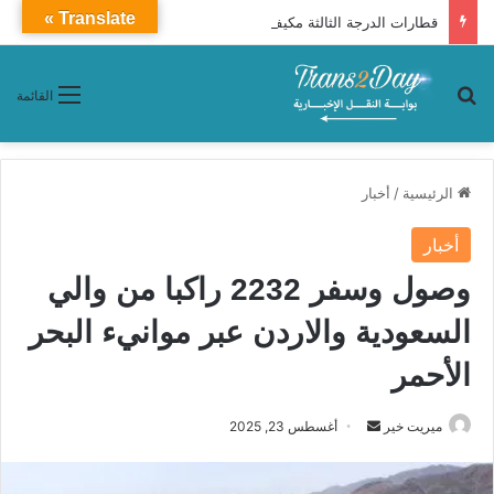
Translate »
قطارات الدرجة الثالثة مكيفة (872 ـ 890) من القاهرة إلى أسيوط (تفاصيل توقفات وأسعار تذاكر )
بحث عن
القائمة
الرئيسية
/
أخبار
أخبار
وصول وسفر 2232 راكبا من والي
السعودية والاردن عبر موانيء البحر
الأحمر
ميريت خير
أ
أغسطس 23, 2025
ر
س