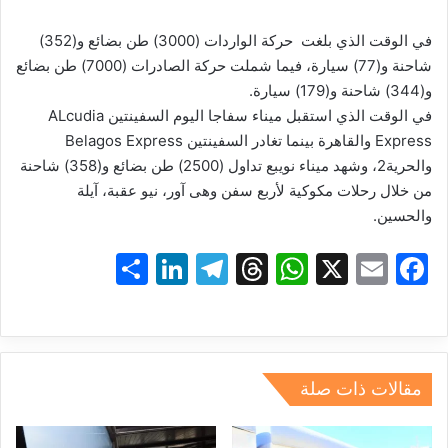
في الوقت الذي بلغت حركة الواردات (3000) طن بضائع و(352)
شاحنة و(77) سيارة، فيما شملت حركة الصادرات (7000) طن بضائع
و(344) شاحنة و(179) سيارة.
في الوقت الذي استقبل ميناء سفاجا اليوم السفينتين ALcudia
Express والقاهرة بينما تغادر السفينتين Belagos Express
والحرية2، وشهد ميناء نويبع تداول (2500) طن بضائع و(358) شاحنة
من خلال رحلات مكوكية لأربع سفن وهى آور، نيو عقبة، آيلة
والحسين.
S
Li
T
T
W
X
E
F
h
n
el
hr
h
m
a
ar
k
e
e
at
ai
c
e
e
gr
a
s
l
e
dI
a
d
A
b
مقالات ذات صلة
n
m
s
p
o