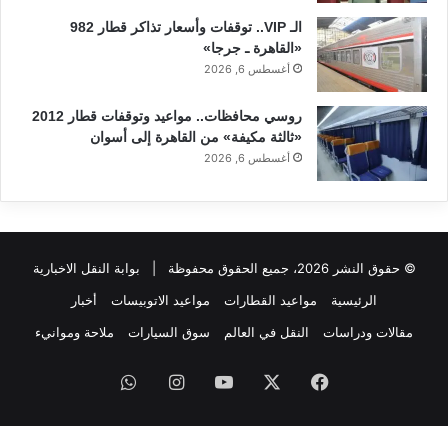
الـ VIP.. توقفات وأسعار تذاكر قطار 982
«القاهرة ـ جرجا»
أغسطس 6, 2026
روسي محافظات.. مواعيد وتوقفات قطار 2012
«ثالثة مكيفة» من القاهرة إلى أسوان
أغسطس 6, 2026
© حقوق النشر 2026، جميع الحقوق محفوظة |
بوابة النقل الاخبارية
الرئيسية
مواعيد القطارات
مواعيد الاتوبيسات
أخبار
مقالات ودراسات
النقل في العالم
سوق السيارات
ملاحة وموانيء
فيسبوك
‫X
‫YouTube
انستقرام
واتساب