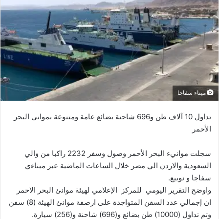
ل
ب
ر
ي
د
ا
إ
ل
ميناء سفاجا
ك
ت
تداول 10 آلاف طن و696 شاحنة بضائع عامة ومتنوعة بمواني البحر
ر
الأحمر
و
ن
سجلت موانيء البحر الأحمر وصول وسفر 2232 راكبا من والي
ي
السعودية والاردن الي مصر خلال الساعات الماضية عبر ميناءي
ا
سفاجا و نويبع.
واوضح التقرير اليومي للمركز الإعلامي لهيئة موانئ البحر الاحمر
ان إجمالي عدد السفن المتواجدة على ارصفة موانئ الهيئة (8) سفن
وتم تداول (10000) طن بضائع و(696) شاحنة و(256) سيارة.