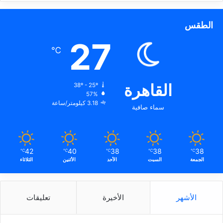
الطقس
27
℃
القاهرة
38º - 25º
57%
3.18 كيلومتر/ساعة
سماء صافية
42
40
38
38
38
℃
℃
℃
℃
℃
الجمعة
السبت
الأحد
الأثنين
الثلاثاء
الأشهر
الأخيرة
تعليقات