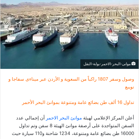
ل
ب
ر
ي
د
ا
إ
ل
ك
موانى-البحر-الاحمر-بوابة-النقل
ت
ر
وصول وسفر 1807 راكباً من السعوية و الأردن عبر ميناءى سفاجا و
و
نويبع
ن
ي
تداول 16 ألف طن بضائع عامة ومتنوعة بموانئ البحر الأحمر
ا
أعلن المركز الإعلامي لهيئة
موانئ البحر الاحمر
أن إجمالي عدد
السفن المتواجدة على أرصفة موانئ الهيئة 8 سفن وتم تداول
16000 طن بضائع عامة ومتنوعة، 1234 شاحنة و110 سيارة حيث