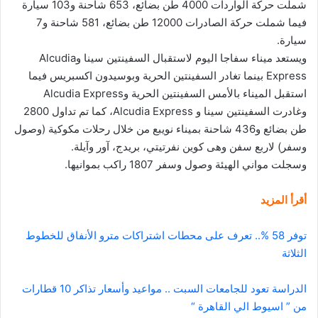
شملت حركة الواردات 4000 طن بضائع، 653 شاحنة و103 سيارة
فيما شملت حركة الصادرات 12000 طن بضائع، 581 شاحنة و7
سيارة.
ويستعد ميناء سفاجا اليوم لاستقبال السفينتين سينا وAlcudia
Express بينما تغادر السفينتين الحرية وبوسيدون اكسبريس فيما
استقبل الميناء بالأمس السفينتين الحرية وAlcudia Express
وغادرت السفينتين سينا و Alcudia Express، كما تم تداول 2800
طن بضائع و436 شاحنة بميناء نويبع من خلال رحلات مكوكية (وصول
وسفر) لاربع سفن وهى كوين نفرتيتي، بريدج، آور وآيلة.
وسجلت مواني الهيئة وصول وسفر 1807 راكب بموانيها.
أقرأ المزيد
توفر 58 %.. تعرف على محطات اشتراكات مترو الأنفاق للخطوط
الثلاثة
الدراسة تعود للجامعات السبت .. مواعيد وأسعار تذاكر 10 قطارات
من ” اسيوط الي القاهرة “