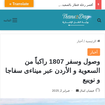
Translate »
أقصر رحلة قطار بالصعيد.. مواعيد قطار 999 (فرنساوي) من سوهاج إلى القاهرة
بحث عن
القائمة
الرئيسية
/
أخبار
أخبار
وصول وسفر 1807 راكباً من
السعوية و الأردن عبر ميناءى سفاجا
و نويبع
فيفيان كمال
أ
فبراير 2, 2025
ر
س