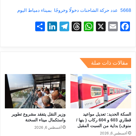
5668 عدد حركة الشاحنات دخولًا وخروجًا بميناء دمياط اليوم
S
Li
T
T
W
X
E
F
h
n
el
hr
h
m
a
ar
k
e
e
at
ai
c
e
e
gr
a
s
l
e
dI
a
d
A
b
مقالات ذات صلة
n
m
s
p
o
p
o
k
السكة الحديد: تعديل مواعيد
وزير النقل يتفقد مشروع تطوير
قطاري 603 و 604 ركاب ( بنها /
واستكمال ميناء السخنة
منوف) بداية من السبت المقبل
أغسطس 6, 2026
أغسطس 6, 2026