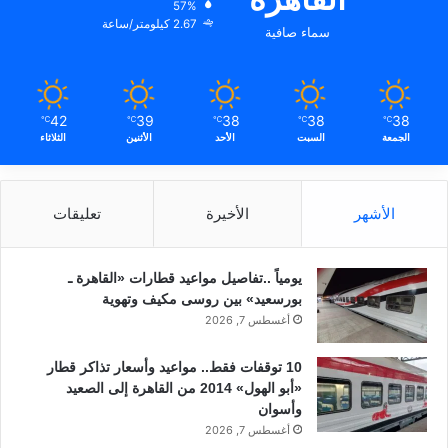
57%
2.67 كيلومتر/ساعة
سماء صافية
42
39
38
38
38
℃
℃
℃
℃
℃
الجمعة
السبت
الأحد
الأثنين
الثلاثاء
الأشهر
الأخيرة
تعليقات
يومياً ..تفاصيل مواعيد قطارات «القاهرة ـ
بورسعيد» بين روسى مكيف وتهوية
أغسطس 7, 2026
10 توقفات فقط.. مواعيد وأسعار تذاكر قطار
«أبو الهول» 2014 من القاهرة إلى الصعيد
وأسوان
أغسطس 7, 2026