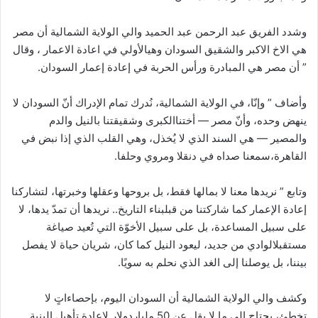
وشدد
الفريق
عبد
الرحمن
عبد
الحميد
والي
الولاية
الشمالية
أن
مصر
هي
الاخ
الاكبر
والشقيق
السودان
وهي
الأولي
في
اعادة
الاعمار
،
وقال
”
أن
مصر
هي
المبادرة
ورأس
الحربة
في
إعادة
إعمار
السودان
.
وأضاف
”
وإنّا،
في
الولاية
الشمالية،
نُدرك
تمام
الإدراك
أنّ
السودان
لا
ينهض
وحده،
وأنّ
مصر
—
أختنا
الكبرى
وشقيقتنا
بالنيل
والدم
والمصير
—
هي
السند
الذي
لا
يُخذل،
وهي
القلب
الذي
إذا
نبض
في
القاهرة،
سمعنا
صداه
في
دنقلا
ومروي
وحلفا
.
وتابع
”
نريدها
معنا
لا
بمالها
فقط،
بل
بروحها
وعقلها
وخبرتها،
لتشاركنا
إعادة
الإعمار
كما
شاركتنا
من
قبل
بناء
التاريخ
..
نريدها
أن
تمدّ
يدها،
لا
على
سبيل
المساعدة،
بل
على
سبيل
الأخوّة
التي
تُعيد
صياغة
مستقبل
الوادي
من
جديد،
ليعود
النيل
كما
كان،
شريان
حياة
لا
يفصل
بيننا،
بل
يوصلنا
إلى
الغد
الذي
نحلم
به
سويًا
.
وكشف
والي
الولاية
الشمالية
أن
السودان
اليوم،
بإحصاءاتٍ
لا
تخطئ،
يحتاج
إلى
ما
لا
يقل
عن
50
مليار
دولار
لإعادة
تأهيل
البنية