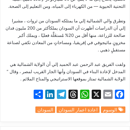
التحتية
الحيوية
—
من
الكهرباء
إلى
المياه،
ومن
التعليم
إلى
الصحة
.
وتطرق
والي
الشمالية
إلي
ما
يمتلكه
السودان
من
ثروات
،
مشيرا
إلي
أن
الدراسات
أظهرت
أن
السودان
يملك
أكثر
من
200
مليون
فدان
صالحة
للزراعة،
منها
أقل
من
20%
مُستغَلَّة
فعليًا
،
ويملك
أكبر
مخزونٍ
مائي
جوفي
في
إفريقيا،
ومساحاتٍ
من
المعادن
تكفي
لصناعة
مستقبلٍ
ذهبي
.
ولفت
الفريق
عبد
الرحمن
عبد
الحميد
إلي
أن
الولاية
الشمالية
هي
المدخل
لإعادة
البناء
في
السودان
وأنها
الجار
القريب
لمصر
،
وقال
”
الولاية
الشمالية
تمتاز
بموقعها
الاستراتيجي
والمناخ
الملائم
.
S
Li
T
T
W
X
E
F
h
n
el
hr
h
m
a
الوسوم
اعادة اعمار السودان
السودان
ar
k
e
e
at
ai
c
e
e
gr
a
s
l
e