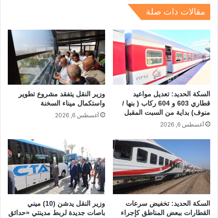
dI
a
d
A
b
مقالات ذات صلة
n
m
s
p
o
p
o
k
السكة الحديد: تعديل مواعيد
وزير النقل يتفقد مشروع تطوير
قطاري 603 و 604 ركاب ( بنها /
واستكمال ميناء السخنة
منوف) بداية من السبت المقبل
أغسطس 6, 2026
أغسطس 6, 2026
السكة الحديد: تخفيض سرعات
وزير النقل يدشن (10) ميني
القطارات ببعض المناطق كإجراء
باصات جديدة لربط مدينتي «حدائق