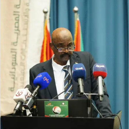
ل
ب
ر
ي
د
ا
إ
ل
ك
ت
ر
و
ن
ي
ا