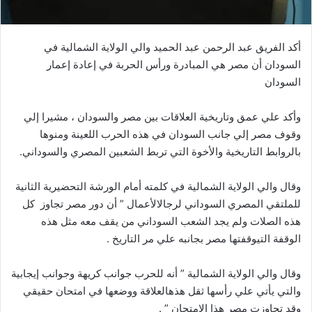
أكد
الفريق
عبد
الرحمن
عبد
الحميد
والي
الولاية
الشمالية
في
السودان
أن
مصر
هي
المبادرة
ورأس
الحربة
في
إعادة
إعمار
السودان
وأكد
علي
عمق
وتاريخية
العلاقات
بين
مصر
والسودان
،
مشيرا
إلي
وقوف
مصر
إلي
جانب
السودان
في
هذه
الحرب
اللعينة
ومنوها
بالروابط
التاريخية
والأخوة
التي
تربط
الشعبين
المصري
والسوداني
.
وقال
والي
الولاية
الشمالية
في
كلمته
أمام
الورشة
التحضيرية
الثانية
للملتقي
المصري
السوداني
لرجال
الأعمال
”
أن
دور
مصر
تجاوز
كل
هذه
الصلات
ولم
يجد
الشعب
السوداني
من
يقف
معه
مثل
هذه
الوقفة
التي
وقفتها
مصر
بجانبه
علي
مر
التاريخ
.
وقال
والي
الولاية
الشمالية
”
أنه
للحرب
جوانب
كريهة
وجوانب
إيجابية
والتي
يأتي
علي
رأسها
ثقل
هذه
العلاقة
ووضعها
في
امتحان
حقيقي
وقد
تجاوزت
مصر
هذا
الامتحان
”
.