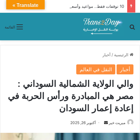
Translate »
10 توقفات فقط.. مواعيد وأسعار تذاكر قطار «أبو الهول» 2014 من القاهرة إلى الصعيد وأسوان
بحث عن
القائمة
الرئيسية
/
أخبار
أخبار
النقل في العالم
والي الولاية الشمالية السوداني :
مصر هي المبادرة ورأس الحربة في
إعادة إعمار السودان
ميريت خير
أ
أكتوبر 26, 2025
ر
س