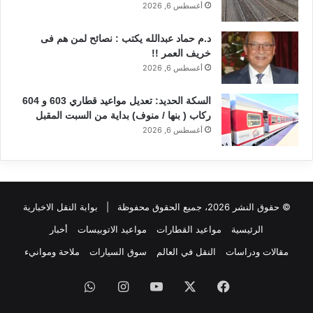
أغسطس 6, 2026
د.م حماد عبدالله يكتب : نصائح لمن هم فى
خريف العمر !!
أغسطس 6, 2026
السكة الحديد: تعديل مواعيد قطاري 603 و 604
ركاب ( بنها / منوف) بداية من السبت المقبل
أغسطس 6, 2026
© حقوق النشر 2026، جميع الحقوق محفوظة |
بوابة النقل الاخبارية
الرئيسية
مواعيد القطارات
مواعيد الاتوبيسات
أخبار
مقالات ودراسات
النقل في العالم
سوق السيارات
ملاحة وموانيء
فيسبوك
‫X
‫YouTube
انستقرام
واتساب