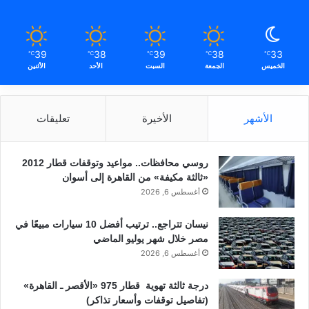
39
38
39
38
33
℃
℃
℃
℃
℃
الخميس
الجمعة
السبت
الأحد
الأثنين
الأشهر
الأخيرة
تعليقات
روسي محافظات.. مواعيد وتوقفات قطار 2012
«ثالثة مكيفة» من القاهرة إلى أسوان
أغسطس 6, 2026
نيسان تتراجع.. ترتيب أفضل 10 سيارات مبيعًا في
مصر خلال شهر يوليو الماضي
أغسطس 6, 2026
درجة ثالثة تهوية قطار 975 «الأقصر ـ القاهرة»
(تفاصيل توقفات وأسعار تذاكر)