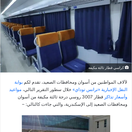
ل
ب
ر
ي
د
ا
إ
ل
ك
كراسي قطار ثالثة مكيفة
ت
ر
لآلاف المواطنين من أسوان ومحافظات الصعيد، تقدم لكم
بوابة
و
النقل الإخبارية «ترانس توداي»
خلال سطور التقرير التالي،
مواعيد
ن
وأسعار تذاكر
قطار 3007 روسي درجة ثالثة مكيفة من أسوان
ي
ومحافظات الصعيد إلى الإسكندرية، والتي جاءت كالتالي: –
ا