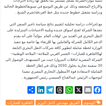
تنمية
موارد
الشركة
بشكل
مستمر
بما
يحقق
لها
زيادة
الايرادات
والارباح
المحققه
وذلك
عن
طريق
التوسع
في
تسويق
الخطوط
الحالية
ودراسة
تشغيل
خطوط
جديدة
مثل
خط
الغردقة
/
شرم
الشيخ
.
مع
إجراءات
دراسة
تحليلية
لتقييم
نتائج
سياسة
تاجير
السفن
التي
تنفذها
الشركة
لفتح
اسواق
جديدة
وتلبية
الاحتياجات
المتزايدة
على
النقل
البحري
في
العديد
من
اوقات
العام
مؤكداً
على
أنه
يقدم
الدعم
الكامل
للشركة
والعاملين
بها
للإرتقاء
بها
خاصة
مع
تنفيذ
الوزارة
لخطة
شاملة
لتطوير
كافة
شركات
النقل
البحري
التابعة
لها(القاهرة
للعبارات
–
الجسر
العربي
للملاحة
–
الملاحة
الوطنية
–
الشركة
المصرية
لناقلات
البترول)
حيث
من
المستهدف
الوصول
الى
30
سفينة
تجارية
بحلول
2030
وذلك
في
إطار
الخطة
الشاملة
لاستعادة
قوة
الأسطول
التجاري
المصري
تنفيذا
لتوجيهات
الرئيس
عبدالفتاح
السيسي
رئيس
الجمهورية
.
S
Li
T
T
W
X
E
F
h
n
el
hr
h
m
a
الوسوم
الفريق مهندس كامل الوزير
القاهرة للعبارات
ar
k
e
e
at
ai
c