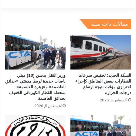
e
e
gr
a
s
l
e
dI
a
d
A
b
مقالات ذات صلة
n
m
s
p
o
p
o
k
السكة الحديد: تخفيض سرعات
وزير النقل يدشن (10) ميني
القطارات ببعض المناطق كإجراء
باصات جديدة لربط مدينتي «حدائق
احترازي مؤقت نتيجة ارتفاع
العاصمة» و«زهرة العاصمة»
درجات الحرارة
بمحطة القطار الكهربائي الخفيف
بحدائق العاصمة
أغسطس 5, 2026
أغسطس 5, 2026