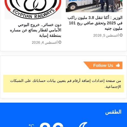
الوزير : أكتا تنقل 3.8 مليون راكب
في 2025 وتحقق صافي ربح 101
دون خسائر.. خروج البوحي
مليون جنيه
الأمامي لقطار بضائع عن مساره
بمنطقة إمبابة
أغسطس 5, 2026
أغسطس 4, 2026
Follow Us
من صفحة إعدادات إضافة أرقام قم بتعيين بيانات حساباتك على الشبكات
الإجتماعية.
الطقس
℃