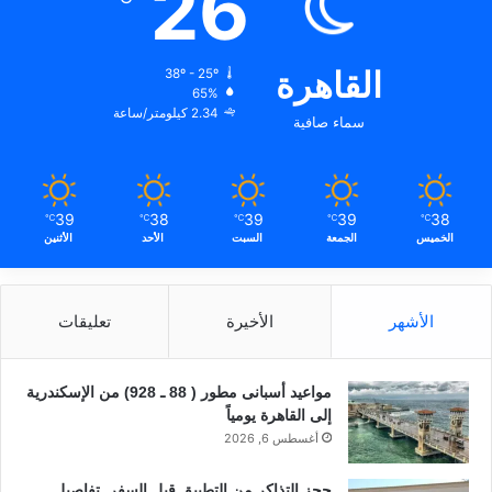
26
القاهرة
38º - 25º
65%
2.34 كيلومتر/ساعة
سماء صافية
39
38
39
39
38
℃
℃
℃
℃
℃
الخميس
الجمعة
السبت
الأحد
الأثنين
الأشهر
الأخيرة
تعليقات
مواعيد أسبانى مطور ( 88 ـ 928) من الإسكندرية
إلى القاهرة يومياً
أغسطس 6, 2026
حجز التذاكر من التطبيق قبل السفر..تفاصيل