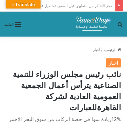
Translate »
أكثر من طريقة لحجز التذاكر.. مواعيد وتوقفات قطار 1011 من أسوان والصعيد إلى القاهرة
بحث عن
القائمة
الرئيسية
/
أخبار
أخبار
نائب رئيس مجلس الوزراء للتنمية
الصناعية يترأس أعمال الجمعية
العمومية العادية لشركة
القاهرةللعبارات
12%زيادة نموا في حصة الركاب من سوق البحر الاحمر