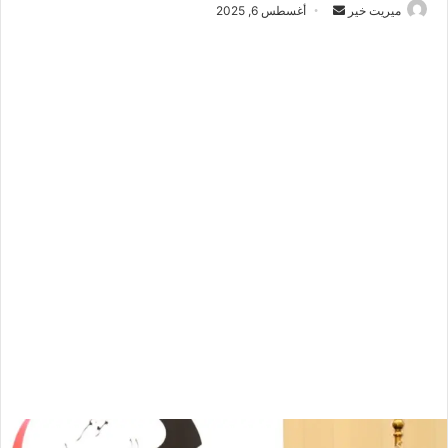
ميريت خير
أ
أغسطس 6, 2025
ر
س
ل
ب
ر
ي
د
ا
إ
ل
ك
ت
ر
و
ن
ي
ا