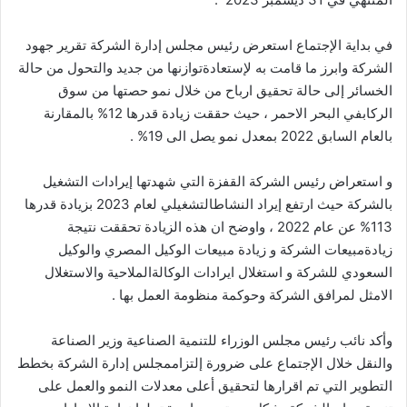
في
بداية
الإجتماع
استعرض
رئيس
مجلس
إدارة
الشركة
تقرير
جهود
الشركة
وابرز
ما
قامت
به
لإستعادة
توازنها
من
جديد
والتحول
من
حالة
الخسائر
إلى
حالة
تحقيق
ارباح
من
خلال
نمو
حصتها
من
سوق
الركاب
في
البحر
الاحمر
،
حيث
حققت
زيادة
قدرها
12%
بالمقارنة
بالعام
السابق
2022
بمعدل
نمو
يصل
الى
19% .
و
استعراض
رئيس
الشركة
القفزة
التي
شهدتها
إيرادات
التشغيل
بالشركة
حيث
ارتفع
إيراد
النشاط
التشغيلي
لعام
2023
بزيادة
قدرها
113%
عن
عام
2022
،
واوضح
ان
هذه
الزيادة
تحققت
نتيجة
زيادة
مبيعات
الشركة
و
زيادة
مبيعات
الوكيل
المصري
والوكيل
السعودي
للشركة
و
استغلال
ايرادات
الوكالة
الملاحية
والاستغلال
الامثل
لمرافق
الشركة
وحوكمة
منظومة
العمل
بها
.
وأكد
نائب
رئيس
مجلس
الوزراء
للتنمية
الصناعية
وزير
الصناعة
والنقل
خلال
الإجتماع
على
ضرورة
إلتزام
مجلس
إدارة
الشركة
بخطط
التطوير
التي
تم
اقرارها
لتحقيق
أعلى
معدلات
النمو
والعمل
على