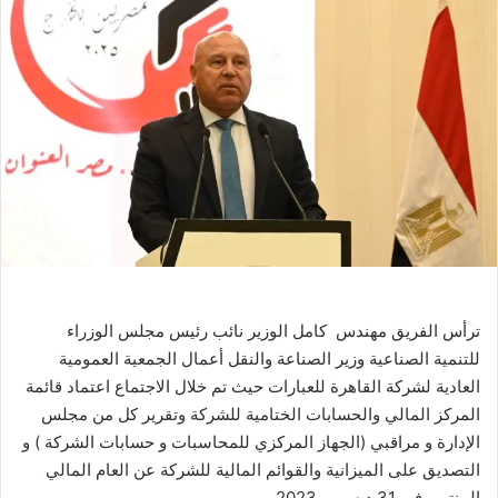
ترأس
الفريق
مهندس
كامل
الوزير
نائب
رئيس
مجلس
الوزراء
للتنمية
الصناعية
وزير
الصناعة
والنقل
أعمال
الجمعية
العمومية
العادية
لشركة
القاهرة
للعبارات
حيث
تم
خلال
الاجتماع
اعتماد
قائمة
المركز
المالي
والحسابات
الختامية
للشركة
وتقرير
كل
من
مجلس
الإدارة
و
مراقبي
(الجهاز
المركزي
للمحاسبات
و
حسابات
الشركة
)
و
التصديق
على
الميزانية
والقوائم
المالية
للشركة
عن
العام
المالي
المنتهي
في
31
ديسمبر
2023
.