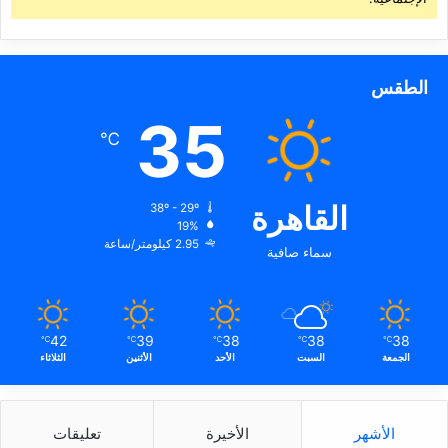
الطقس
35
℃
القاهرة
38º - 29º
19%
2.95 كيلومتر/ساعة
سماء صافية
42
39
38
38
38
℃
℃
℃
℃
℃
الجمعة
السبت
الأحد
الأثنين
الثلاثاء
الأشهر
الأخيرة
تعليقات