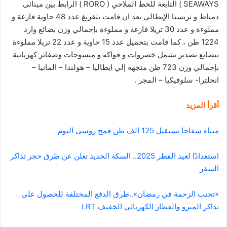
SEAWAYS ) التابعة للخط الملاحي ( RORO ) الرابط بين مينائى
دمياط و تريستا الإيطالي بعد ان قامت بتفريغ عدد 48 حاوية فارغة و
مملوءة و عدد 30 تريلا فارغة و مملوءة بإجمالي وزن بضائع وارد
1224 طن ، كما قامت بتحميل عدد 15 حاوية و عدد 22 تريلا مملوءة
ببضائع تصدير تشمل خضروات و فواكه و منسوجات وضفائر كهربائية
بإجمالي وزن 723 طن متجهه إلي ايطاليا – هولندا – المانيا –
انجلترا- سلوفيكيا – المجر .
أقرأ المزيد
ميناء سفاجا تستقبل 125 الف طن قمح روسي اليوم
استعدادًا لعيد الفطر 2025.. السكة الحديد تعلن عن طرق حجز تذاكر
السفر
«تجنب الزحمة في رمضان»..طرق الدفع المختلفة للحصول على
تذاكر المترو والقطار الكهربائي الخفيف LRT