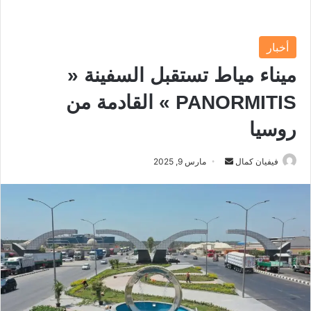
أخبار
ميناء مياط تستقبل السفينة «
PANORMITIS » القادمة من
روسيا
فيفيان كمال
أ
مارس 9, 2025
ر
س
ل
ب
ر
ي
د
ا