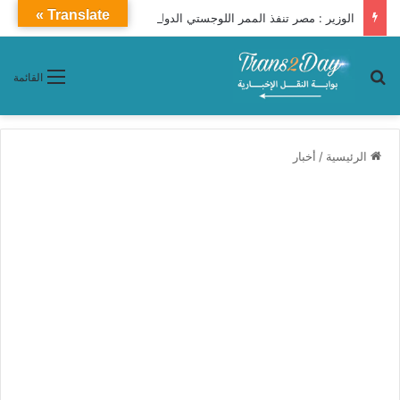
Translate »
الوزير : مصر تنفذ الممر اللوجستي الدولي (برنيس – أسوان – توشكى – شرق العوينات – الكفرة – إنجامينا)
بحث عن
القائمة
الرئيسية
/
أخبار