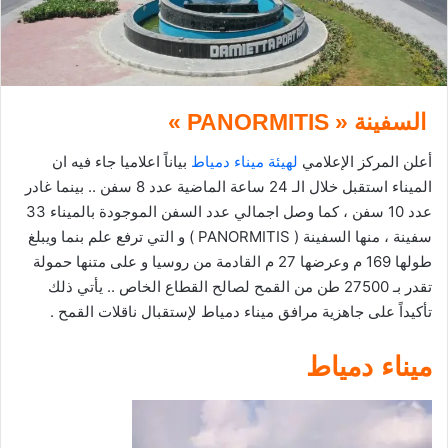
إ
ل
ك
ت
ر
السفينة « PANORMITIS »
و
ن
أعلن المركز الإعلامي
لهيئة ميناء دمياط
بياناً اعلاميا جاء فيه ان
ي
الميناء استقبل خلال الـ 24 ساعة الماضية عدد 8 سفن .. بينما غادر
ا
عدد 10 سفن ، كما وصل اجمالي عدد السفن الموجودة بالميناء 33
سفينة ، منها السفينة ( PANORMITIS ) و التي ترفع علم بنما ويبلغ
طولها 169 م وعرضها 27 م القادمة من روسيا و على متنها حمولة
تقدر بـ 27500 طن من القمح لصالح القطاع الخاص .. يأتي ذلك
تأكيداً على جاهزية مرافق ميناء دمياط لإستقبال ناقلات القمح .
ميناء دمياط