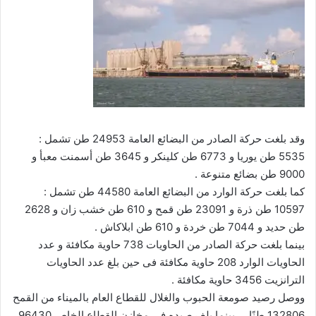
وقد بلغت حركة الصادر من البضائع العامة 24953 طن تشمل :
5535 طن يوريا و 6773 طن كلينكر و 3645 طن أسمنت معبأ و
9000 طن بضائع متنوعة .
كما بلغت حركة الوارد من البضائع العامة 44580 طن تشمل :
10597 طن ذرة و 23091 طن قمح و 610 طن خشب زان و 2628
طن حديد و 7044 طن خردة و 610 طن ابلاكاش .
بينما بلغت حركة الصادر من الحاويات 738 حاوية مكافئة و عدد
الحاويات الوارد 208 حاوية مكافئة فى حين بلغ عدد الحاويات
الترانزيت 3456 حاوية مكافئة .
ووصل رصيد صومعة الحبوب والغلال للقطاع العام بالميناء من القمح
132806 طنًا … بينما بلغ رصيده في مخازن القطاع الخاص 96430