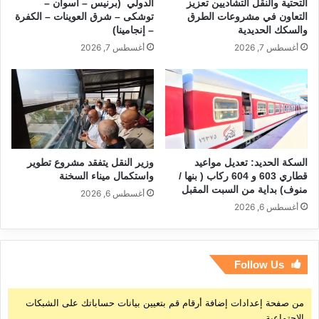
التحتية والنقل التشاديين تعزيز
الدولي (برنيس – أسوان –
التعاون في مشروعات الطرق
توشكى – شرق العوينات – الكفرة
والسكك الحديدية
– إنجامينا)
أغسطس 7, 2026
أغسطس 7, 2026
السكة الحديد: تعديل مواعيد
وزير النقل يتفقد مشروع تطوير
قطاري 603 و 604 ركاب ( بنها /
واستكمال ميناء السخنة
منوف) بداية من السبت المقبل
أغسطس 6, 2026
أغسطس 6, 2026
Follow Us
من صفحة إعدادات إضافة أرقام قم بتعيين بيانات حساباتك على الشبكات
الإجتماعية.