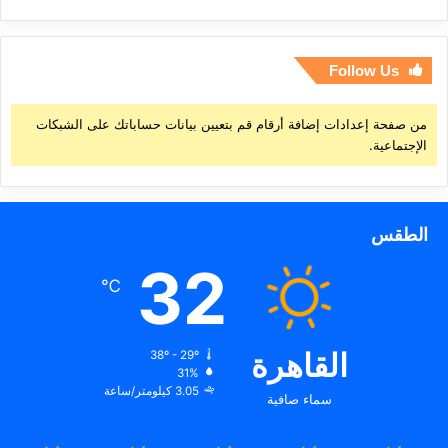
Follow Us
من صفحة إعدادات إضافة أرقام قم بتعيين بيانات حساباتك على الشبكات
الإجتماعية.
الطقس
32
℃
القاهرة
38º - 29º
31%
3.05 كيلومتر/ساعة
سماء صافية