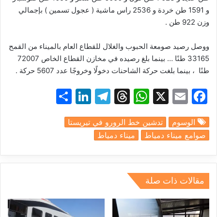
و
1591
طن
خردة
و
2536
راس
ماشية
(
عجول
تسمين
)
بإجمالي
وزن
922
طن
.
ووصل
رصيد
صومعة
الحبوب
والغلال
للقطاع
العام
بالميناء
من
القمح
33165
طنًا
…
بينما
بلغ
رصيده
في
مخازن
القطاع
الخاص
72007
طنًا
،
بينما
بلغت
حركة
الشاحنات
دخولًا
وخروجًا
عدد
5607
حركة
.
S
Li
T
T
W
X
E
F
h
n
el
hr
h
m
a
الوسوم
تدشين خط الرورو في تيريستا
ar
k
e
e
at
ai
c
صوامع ميناء دمياط
ميناء دمياط
e
e
gr
a
s
l
e
dI
a
d
A
b
n
m
s
p
o
مقالات ذات صلة
p
o
k