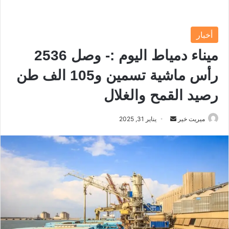
أخبار
ميناء دمياط اليوم :- وصل 2536
رأس ماشية تسمين و105 الف طن
رصيد القمح والغلال
ميريت خير
أ
يناير 31, 2025
ر
س
ل
ب
ر
ي
د
ا