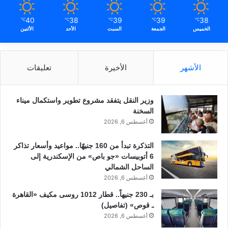
40
38
39
39
38
℃
℃
℃
℃
℃
الخميس
الجمعة
السبت
الأحد
الأثنين
الأشهر
الأخيرة
تعليقات
وزير النقل يتفقد مشروع تطوير واستكمال ميناء
السخنة
أغسطس 6, 2026
التذكرة تبدأ من 160 جنيهًا.. مواعيد وأسعار تذاكر
6 أتوبيسات «جو باص» من الإسكندرية إلى
الساحل الشمالي
أغسطس 6, 2026
بـ 230 جنيهاً.. قطار 1012 روسى مكيف «القاهرة
ـ قوص» (تفاصيل)
أغسطس 6, 2026