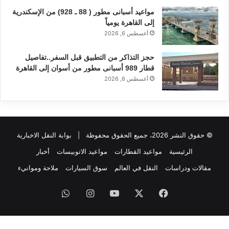
مواعيد أسبانى مطور ( 88 ـ 928) من الإسكندرية
إلى القاهرة يومياً
أغسطس 6, 2026
حجز التذاكر من التطبيق قبل السفر..تفاصيل
قطار 989 أسبانى مطور من أسوان إلى القاهرة
أغسطس 6, 2026
© حقوق النشر 2026، جميع الحقوق محفوظة |
بوابة النقل الاخبارية
الرئيسية
مواعيد القطارات
مواعيد الاتوبيسات
أخبار
مقالات ودراسات
النقل في العالم
سوق السيارات
ملاحة وموانيء
فيسبوك
‫X
‫YouTube
انستقرام
واتساب