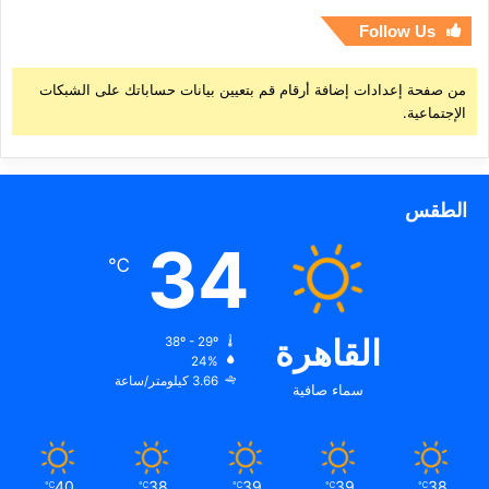
Follow Us
من صفحة إعدادات إضافة أرقام قم بتعيين بيانات حساباتك على الشبكات
الإجتماعية.
الطقس
34
℃
القاهرة
38º - 29º
24%
3.66 كيلومتر/ساعة
سماء صافية
40
38
39
39
38
℃
℃
℃
℃
℃