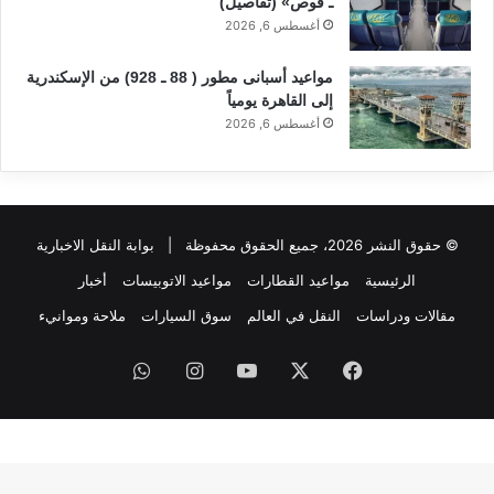
ـ قوص» (تفاصيل)
أغسطس 6, 2026
مواعيد أسبانى مطور ( 88 ـ 928) من الإسكندرية
إلى القاهرة يومياً
أغسطس 6, 2026
© حقوق النشر 2026، جميع الحقوق محفوظة |
بوابة النقل الاخبارية
الرئيسية
مواعيد القطارات
مواعيد الاتوبيسات
أخبار
مقالات ودراسات
النقل في العالم
سوق السيارات
ملاحة وموانيء
فيسبوك
‫X
‫YouTube
انستقرام
واتساب