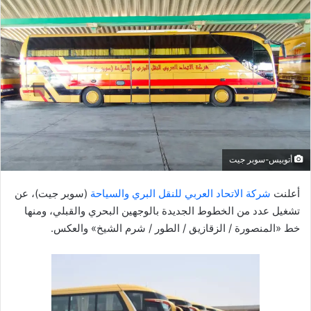
ل
ب
ر
ي
د
ا
إ
ل
ك
أتوبيس-سوبر جيت
ت
ر
أعلنت
شركة الاتحاد العربي للنقل البري والسياحة
(سوبر جيت)، عن
و
تشغيل عدد من الخطوط الجديدة بالوجهين البحري والقبلي، ومنها
ن
خط «المنصورة / الزقازيق / الطور / شرم الشيخ» والعكس.
ي
ا